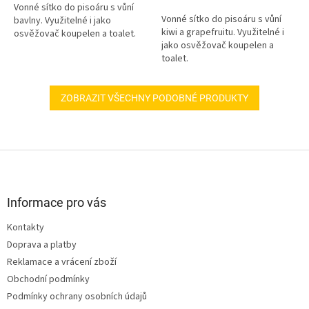
hvězdiček.
Vonné sítko do pisoáru s vůní
Vonné sítko do pisoáru s vůní
bavlny. Využitelné i jako
kiwi a grapefruitu. Využitelné i
osvěžovač koupelen a toalet.
jako osvěžovač koupelen a
toalet.
ZOBRAZIT VŠECHNY PODOBNÉ PRODUKTY
Z
á
p
a
Informace pro vás
t
Kontakty
í
Doprava a platby
Reklamace a vrácení zboží
Obchodní podmínky
Podmínky ochrany osobních údajů