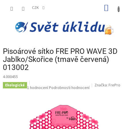
Přejít
NÁKUP
na
CZK
obsah
KOŠÍK
Pisoárové sítko FRE PRO WAVE 3D
Jablko/Skořice (tmavě červená)
013002
4.000455
Značka:
FrePro
Ekologické
Průměrné
1 hodnocení
Podrobnosti hodnocení
hodnocení
produktu
je
5,0
z
5
hvězdiček.