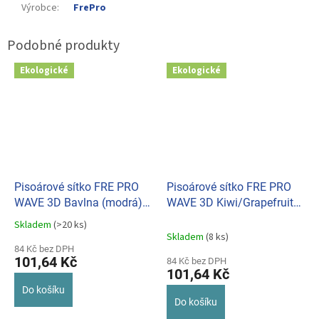
Výrobce
:
FrePro
Ekologické
Ekologické
Pisoárové sítko FRE PRO
Pisoárové sítko FRE PRO
WAVE 3D Bavlna (modrá)
WAVE 3D Kiwi/Grapefruit
013006
(růžová) 013004
Skladem
(>20 ks)
Průměrné
Skladem
(8 ks)
hodnocení
84 Kč bez DPH
produktu
101,64 Kč
84 Kč bez DPH
je
101,64 Kč
5,0
Do košíku
z
Do košíku
5