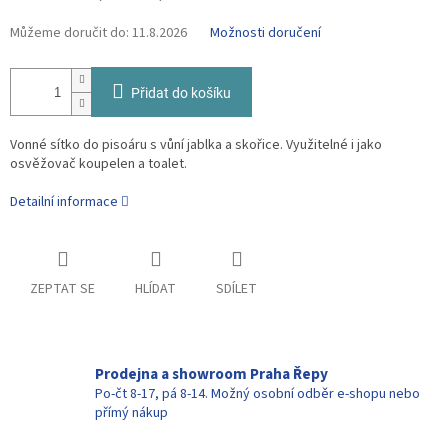
Můžeme doručit do:
11.8.2026
Možnosti doručení
Přidat do košíku
Vonné sítko do pisoáru s vůní jablka a skořice. Využitelné i jako
osvěžovač koupelen a toalet.
Detailní informace
ZEPTAT SE
HLÍDAT
SDÍLET
Prodejna a showroom Praha Řepy
Po-čt 8-17, pá 8-14. Možný osobní odběr e-shopu nebo
přímý nákup