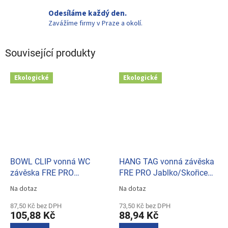
Odesíláme každý den.
Zavážíme firmy v Praze a okolí.
Související produkty
Ekologické
Ekologické
BOWL CLIP vonná WC
HANG TAG vonná závěska
závěska FRE PRO
FRE PRO Jablko/Skořice
Jablko/Skořice (tmavě
(tmavě červená) 010102
Na dotaz
Na dotaz
Průměrné
Průměrné
červená) 010402
hodnocení
hodnocení
87,50 Kč bez DPH
73,50 Kč bez DPH
produktu
produktu
105,88 Kč
88,94 Kč
je
je