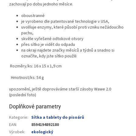
zachovají po dobu jednoho měsíce.
oboustranné
je vyrobeno dle patentované technologie v USA,
uvolňuje enzymy, které působí proti vzniku nežádoucího
pachu,
skvěle vyřešené odtokové otvory
přes sítko je vidět do odpadu
na okraji najdete značky měsíců a týdnů a snadno si
označíte, kdy jste sítko použili
Rozměry/ks: 16 x 15 x 1,9 cm
Hmotnost/ks: 54 g
upozornění, ještě doprováváme starší zásoby Wawe 2.0
(poslední foto)
Doplňkové parametry
Kategorie
:
Sítka a tablety do pisoárů
EAN
:
8594194892180
Výrobek
:
ekologický