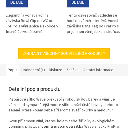
5,0
5,0
DETAIL
DETAIL
z
z
5
5
Elegantní a voňavá vonná
Tento osvěžovač vzduchu se
hvězdiček.
hvězdiček.
závěska Bowl Clip do WC od
hodí do všech interiérů. Vonná
FrePro s vůní jablka a skořice v
závěska Hang Tag od FrePro s
tmavě červené barvě.
příjemnou vůní jablka a skořice.
ZOBRAZIT VŠECHNY SOUVISEJÍCÍ PRODUKTY
Popis
Hodnocení (1)
Diskuze
Značka
Ostatní informace
Detailní popis produktu
Pisoárové sítko Wave překvapí širokou škálou barev a vůní. Je
vám snad sympatičtější modré sítko s vůní čisté bavlny, nebo to
zelené, které kolem sebe šíří aroma svěží okurky a melounu?
Svou příjemnou vůni, kterou kolem sebe šíří díky ekologickému
vonnému plastu, si
vonná pisoárová sítka
Wave značky FrePro