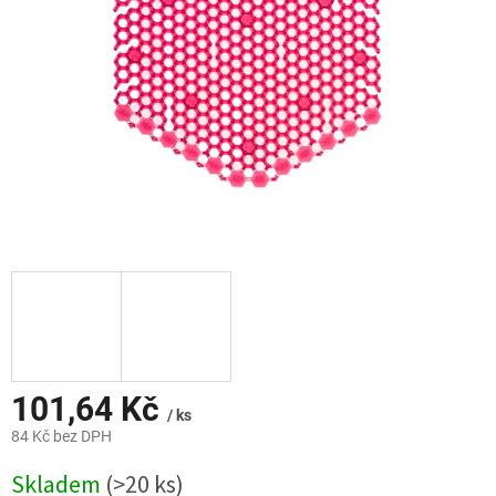
101,64 Kč
/ ks
84 Kč bez DPH
Měrná
Skladem
(>20 ks)
cena: