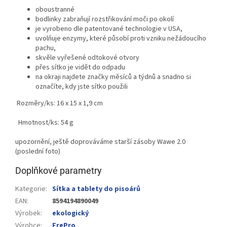
oboustranné
bodlinky zabraňují rozstřikování moči po okolí
je vyrobeno dle patentované technologie v USA,
uvolňuje enzymy, které působí proti vzniku nežádoucího
pachu,
skvěle vyřešené odtokové otvory
přes sítko je vidět do odpadu
na okraji najdete značky měsíců a týdnů a snadno si
označíte, kdy jste sítko použili
Rozměry/ks: 16 x 15 x 1,9 cm
Hmotnost/ks: 54 g
upozornění, ještě doprováváme starší zásoby Wawe 2.0
(poslední foto)
Doplňkové parametry
Kategorie
:
Sítka a tablety do pisoárů
EAN
:
8594194890049
Výrobek
:
ekologický
Výrobce
:
FrePro