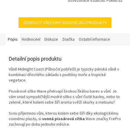
osvěžovače vzduchu. Pokud už
strojek máte, stačí jen...
ZOBRAZIT VŠECHNY SOUVISEJÍCÍ PRODUKTY
Popis
Hodnocení
Diskuze
Značka
Ostatní informace
Detailní popis produktu
Vůně Midnight Coast (Půlnoční pobřeží) je typicky pánská vůně v
kombinaci dřevitého základu s podtóny moře a tropické
vegetace.
Pisoárové sítko Wave překvapí širokou škálou barev a vůní. Je
vám snad sympatičtější modré sítko s vůní čisté bavlny, nebo to
zelené, které kolem sebe šíří aroma svěží okurky a melounu?
Svou příjemnou vůni, kterou kolem sebe šíří díky ekologickému
vonnému plastu, si
vonná pisoárová sítka
Wave značky FrePro
zachovají po dobu jednoho měsíce.