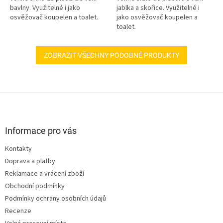
bavlny. Využitelné i jako
jablka a skořice. Využitelné i
osvěžovač koupelen a toalet.
jako osvěžovač koupelen a
toalet.
ZOBRAZIT VŠECHNY PODOBNÉ PRODUKTY
Z
á
p
a
Informace pro vás
t
Kontakty
í
Doprava a platby
Reklamace a vrácení zboží
Obchodní podmínky
Podmínky ochrany osobních údajů
Recenze