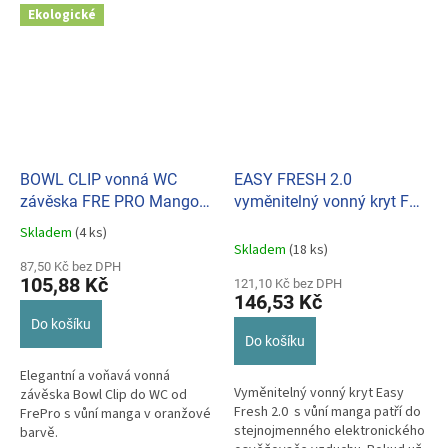
Ekologické
BOWL CLIP vonná WC
EASY FRESH 2.0
závěska FRE PRO Mango
vyměnitelný vonný kryt FRE
(oranžová) 010407
PRO Mango (bílá) 010207
Skladem
(4 ks)
Průměrné
Skladem
(18 ks)
hodnocení
87,50 Kč bez DPH
produktu
105,88 Kč
121,10 Kč bez DPH
je
146,53 Kč
3,0
Do košíku
z
Do košíku
5
hvězdiček.
Elegantní a voňavá vonná
Vyměnitelný vonný kryt Easy
závěska Bowl Clip do WC od
Fresh 2.0 s vůní manga patří do
FrePro s vůní manga v oranžové
stejnojmenného elektronického
barvě.