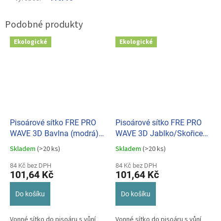
Ekologické
Ekologické
Pisoárové sítko FRE PRO
Pisoárové sítko FRE PRO
WAVE 3D Bavlna (modrá)
WAVE 3D Jablko/Skořice
013006
(tmavě červená) 013002
Skladem
(>20 ks)
Skladem
(>20 ks)
Průměrné
Průměrné
hodnocení
hodnocení
84 Kč bez DPH
84 Kč bez DPH
produktu
produktu
101,64 Kč
101,64 Kč
je
je
5,0
5,0
Do košíku
Do košíku
z
z
5
5
hvězdiček.
hvězdiček.
Vonné sítko do pisoáru s vůní
Vonné sítko do pisoáru s vůní