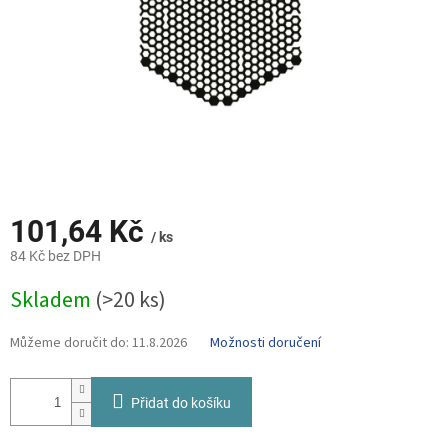
101,64 Kč
/ ks
84 Kč bez DPH
Měrná
Skladem
(>20 ks)
cena:
Můžeme doručit do:
11.8.2026
Možnosti doručení
Přidat do košíku