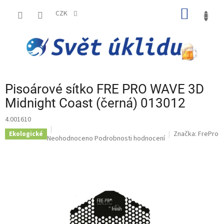
Přejít
NÁKUP
na
CZK
obsah
KOŠÍK
Pisoárové sítko FRE PRO WAVE 3D
Midnight Coast (černá) 013012
4.001610
Značka:
FrePro
Ekologické
Průměrné
Neohodnoceno
Podrobnosti hodnocení
hodnocení
produktu
je
0,0
z
5
hvězdiček.