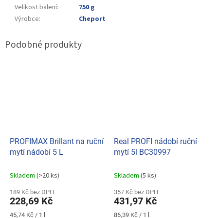
Velikost balení
:
750 g
Výrobce
:
Cheport
PROFIMAX Brillant na ruční
Real PROFI nádobí ruční
mytí nádobí 5 L
mytí 5l BC30997
Skladem
(>20 ks)
Skladem
(5 ks)
189 Kč bez DPH
357 Kč bez DPH
228,69 Kč
431,97 Kč
Měrná
Měrná
45,74 Kč / 1 l
86,39 Kč / 1 l