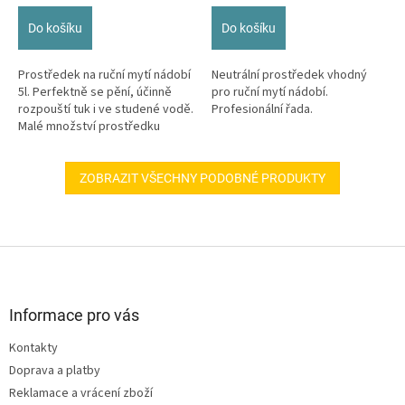
cena:
cena:
Do košíku
Do košíku
Prostředek na ruční mytí nádobí
Neutrální prostředek vhodný
5l. Perfektně se pění, účinně
pro ruční mytí nádobí.
rozpouští tuk i ve studené vodě.
Profesionální řada.
Malé množství prostředku
umožňuje umýt velké...
ZOBRAZIT VŠECHNY PODOBNÉ PRODUKTY
Z
á
p
a
Informace pro vás
t
Kontakty
í
Doprava a platby
Reklamace a vrácení zboží