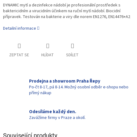
DYNAMIC mytí a dezinfekce nádobí je profesionální prostředek s
baktericidním a virucidním účinkem na ruční mytí nádobí. Biocidní
přípravek. Testován na bakterie a viry dle norem EN1276, EN14476+A2
Detailní informace
ZEPTAT SE
HLÍDAT
SDÍLET
Prodejna a showroom Praha Řepy
Po-čt 8-17, pá 8-14. Možný osobní odběr e-shopu nebo
přímý nákup
Odesíláme každý den.
Zavážíme firmy v Praze a okolí.
Související produkty