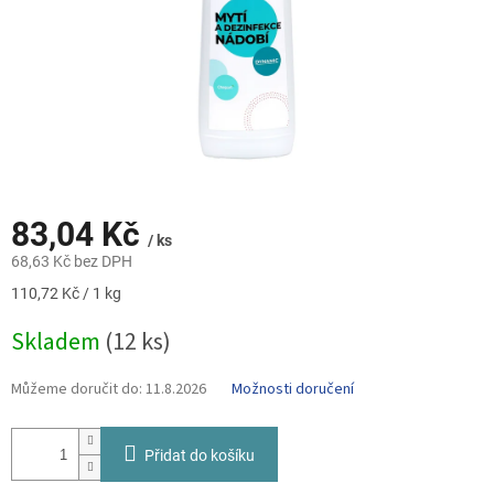
83,04 Kč
/ ks
68,63 Kč bez DPH
Měrná
110,72 Kč / 1 kg
cena:
Skladem
(12 ks)
Můžeme doručit do:
11.8.2026
Možnosti doručení
Přidat do košíku