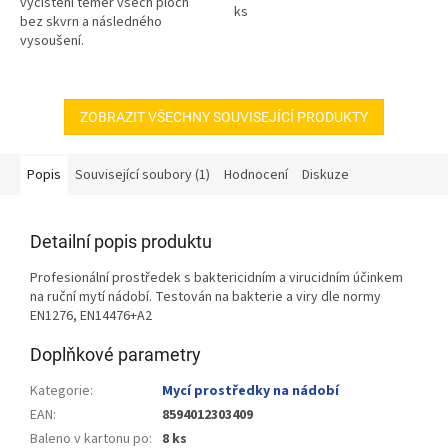
vyčištění téměř všech ploch
ks
bez skvrn a následného
vysoušení.
ZOBRAZIT VŠECHNY SOUVISEJÍCÍ PRODUKTY
Popis
Související soubory (1)
Hodnocení
Diskuze
Detailní popis produktu
Profesionální prostředek s baktericidním a virucidním účinkem
na ruční mytí nádobí. Testován na bakterie a viry dle normy
EN1276, EN14476+A2
Doplňkové parametry
Kategorie
:
Mycí prostředky na nádobí
EAN
:
8594012303409
Baleno v kartonu po
:
8 ks