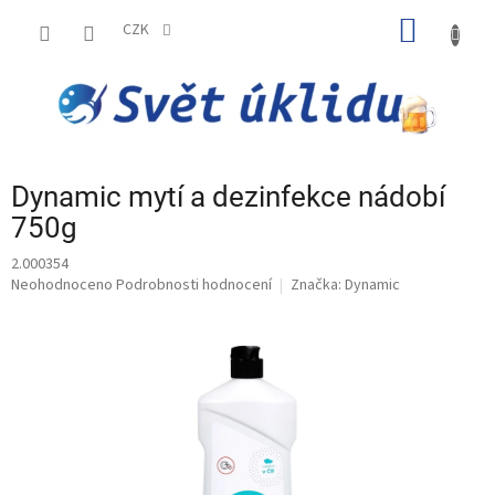
Přejít
NÁKUP
na
CZK
obsah
KOŠÍK
Dynamic mytí a dezinfekce nádobí
750g
2.000354
Průměrné
Neohodnoceno
Podrobnosti hodnocení
Značka:
Dynamic
hodnocení
produktu
je
0,0
z
5
hvězdiček.