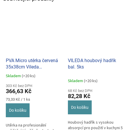
PVA Micro utěrka červená
VILEDA houbový hadřík
35x38cm Vileda
bal. 5ks
Professional bal.5ks
Skladem
(>20 ks)
Průměrné
BC143586
Skladem
(>20 ks)
hodnocení
303 Kč bez DPH
produktu
366,63 Kč
68 Kč bez DPH
je
82,28 Kč
5,0
Měrná
73,33 Kč / 1 ks
z
cena:
Do košíku
5
Do košíku
hvězdiček.
Houbový hadřík s vysokou
Utěrka na profesionální
absorpcí pro použití v kuchyni 5