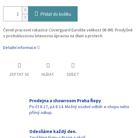
Přidat do košíku
Černé pracovní rukavice Coverguard Eurolite velikost 08 (M). Prodyšné
s protiskluzovou latexovou úpravou na dlani a prstech.
Detailní informace
ZEPTAT SE
HLÍDAT
SDÍLET
Prodejna a showroom Praha Řepy
Po-čt 8-17, pá 8-14. Možný osobní odběr e-shopu nebo
přímý nákup
Odesíláme každý den.
Zavážíme firmy v Praze a okolí.