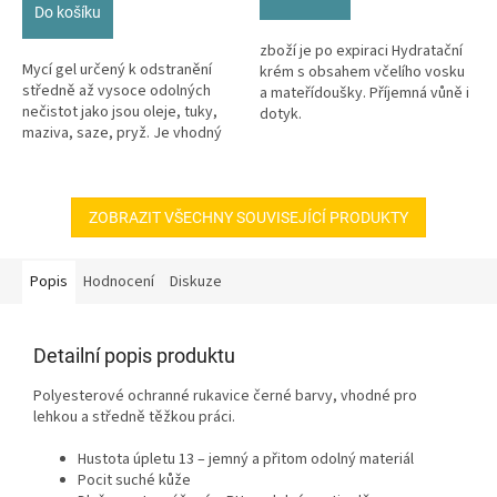
hvězdiček.
Do košíku
zboží je po expiraci Hydratační
Mycí gel určený k odstranění
krém s obsahem včelího vosku
středně až vysoce odolných
a mateřídoušky. Příjemná vůně i
nečistot jako jsou oleje, tuky,
dotyk.
maziva, saze, pryž. Je vhodný
zejména v autoservisech,...
ZOBRAZIT VŠECHNY SOUVISEJÍCÍ PRODUKTY
Popis
Hodnocení
Diskuze
Detailní popis produktu
Polyesterové ochranné rukavice černé barvy, vhodné pro
lehkou a středně těžkou práci.
Hustota úpletu 13 – jemný a přitom odolný materiál
Pocit suché kůže