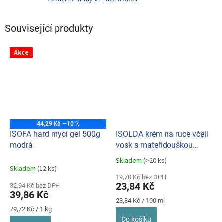
Související produkty
Akce
44,29 Kč
–10 %
ISOFA hard mycí gel 500g
ISOLDA krém na ruce včelí
modrá
vosk s mateřídouškou
100ml
Skladem
(>20 ks)
Průměrné
Skladem
(12 ks)
hodnocení
19,70 Kč bez DPH
produktu
23,84 Kč
32,94 Kč bez DPH
je
39,86 Kč
5,0
Měrná
23,84 Kč / 100 ml
z
Měrná
cena:
79,72 Kč / 1 kg
cena:
5
Do košíku