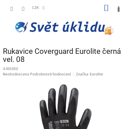
Přejít
NÁKUP
na
CZK
obsah
KOŠÍK
Rukavice Coverguard Eurolite černá
vel. 08
4.001650
Průměrné
Neohodnoceno
Podrobnosti hodnocení
Značka:
Eurolite
hodnocení
produktu
je
0,0
z
5
hvězdiček.