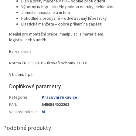
Dlaň a prsty máčené v PU – odolné proti oděru
Výborný úchop – skvěle padnou do ruky, nekloužou
Jemná manipulace a úchop
Pohodlné a prodyšné – odvětrávaný hřbet ruky
Elastická manžeta – dobré přilnutí na zápěstí
Ideální pro montážní práce, manipulaci s materiálem,
logistiku nebo údržbu.
Barva: černá
Norma EN 388:2016 – úroveň ochrany 3131X
V balení: 1 pár
Doplňkové parametry
Kategorie
:
Pracovní rukavice
EAN
:
5450564022201
Velikost rukavic
:
M