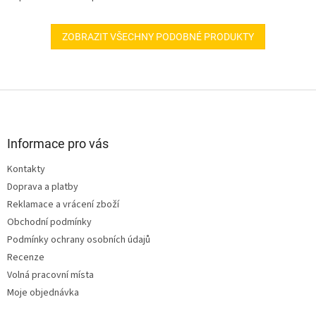
ZOBRAZIT VŠECHNY PODOBNÉ PRODUKTY
Z
á
p
a
Informace pro vás
t
Kontakty
í
Doprava a platby
Reklamace a vrácení zboží
Obchodní podmínky
Podmínky ochrany osobních údajů
Recenze
Volná pracovní místa
Moje objednávka