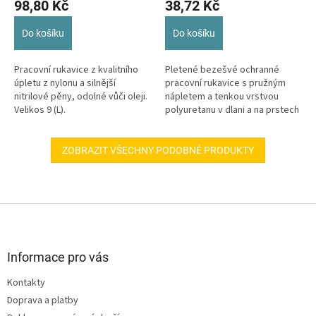
98,80 Kč
38,72 Kč
Do košíku
Do košíku
Pracovní rukavice z kvalitního
Pletené bezešvé ochranné
úpletu z nylonu a silnější
pracovní rukavice s pružným
nitrilové pěny, odolné vůči oleji.
nápletem a tenkou vrstvou
Velikos 9 (L).
polyuretanu v dlani a na prstech
pro snadnější úchop bez...
ZOBRAZIT VŠECHNY PODOBNÉ PRODUKTY
Z
á
p
a
Informace pro vás
t
Kontakty
í
Doprava a platby