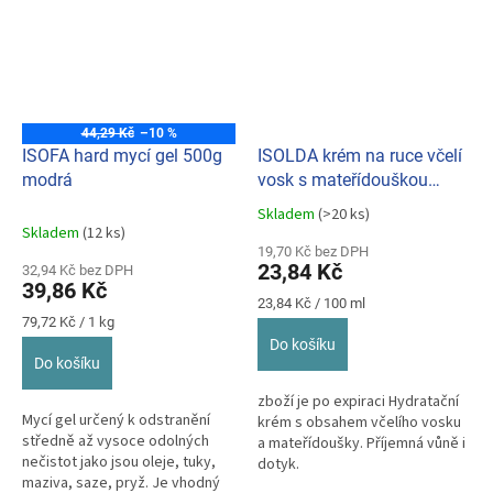
44,29 Kč
–10 %
ISOFA hard mycí gel 500g
ISOLDA krém na ruce včelí
modrá
vosk s mateřídouškou
100ml
Skladem
(>20 ks)
Průměrné
Skladem
(12 ks)
hodnocení
19,70 Kč bez DPH
produktu
23,84 Kč
32,94 Kč bez DPH
je
39,86 Kč
5,0
Měrná
23,84 Kč / 100 ml
z
Měrná
cena:
79,72 Kč / 1 kg
cena:
5
Do košíku
hvězdiček.
Do košíku
zboží je po expiraci Hydratační
Mycí gel určený k odstranění
krém s obsahem včelího vosku
středně až vysoce odolných
a mateřídoušky. Příjemná vůně i
nečistot jako jsou oleje, tuky,
dotyk.
maziva, saze, pryž. Je vhodný