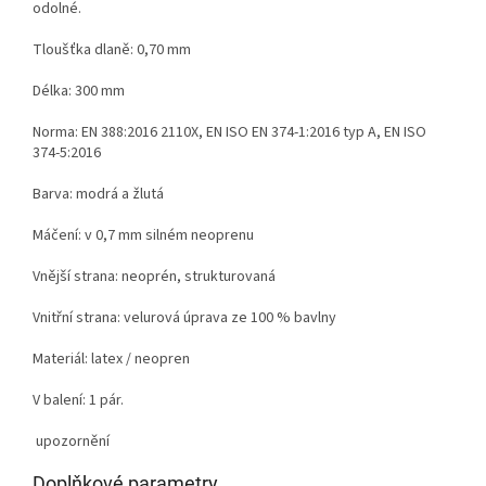
odolné.
Tloušťka dlaně: 0,70 mm
Délka: 300 mm
Norma:
EN 388:2016 2110X, EN ISO EN 374-1:2016 typ A, EN ISO
374-5:2016
Barva: modrá a žlutá
Máčení: v 0,7 mm silném neoprenu
Vnější strana: neoprén, strukturovaná
Vnitřní strana:
velurová úprava ze 100 % bavlny
Materiál: latex / neopren
V balení: 1 pár.
upozornění
Doplňkové parametry