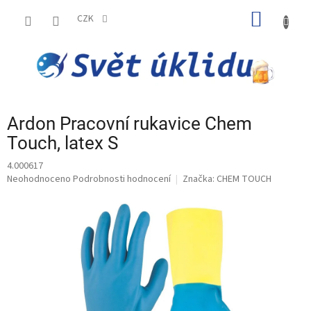
Přejít
NÁKUP
na
CZK
obsah
KOŠÍK
Ardon Pracovní rukavice Chem
Touch, latex S
4.000617
Průměrné
Neohodnoceno
Podrobnosti hodnocení
Značka:
CHEM TOUCH
hodnocení
produktu
je
0,0
z
5
hvězdiček.