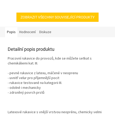
zejména v autoservisech,...
ZOBRAZIT VŠECHNY SOUVISEJÍCÍ PRODUKTY
Popis
Hodnocení
Diskuze
Detailní popis produktu
Pracovní rukavice do provozů, kde se můžete setkat s
chemikáliemi kat. III.
- pevné rukavice z latexu, máčené v neoprenu
- uvnitř velur pro příjemnější pocit
- rukavice testované na kategorii III.
- odolné i mechanicky
- zdrsněný povrch prstů
Latexové rukavice s vnější vrstvou neoprénu, chemicky velmi