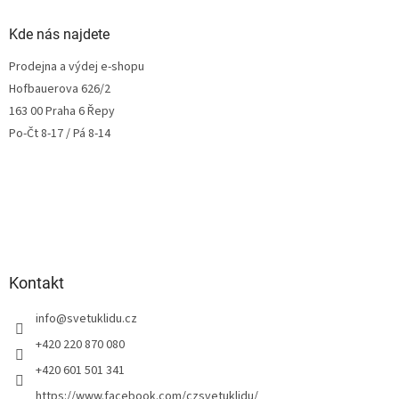
Kde nás najdete
Prodejna a výdej e-shopu
Hofbauerova 626/2
163 00 Praha 6 Řepy
Po-Čt 8-17 / Pá 8-14
Kontakt
info
@
svetuklidu.cz
+420 220 870 080
+420 601 501 341
https://www.facebook.com/czsvetuklidu/