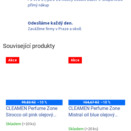
přímý nákup
Odesíláme každý den.
Zavážíme firmy v Praze a okolí.
Související produkty
Akce
Akce
99,83 Kč
–10 %
104,67 Kč
–10 %
CLEAMEN Perfume Zone
CLEAMEN Perfume Zone
Sirocco oil pink olejový
Mistral oil blue olejový
osvěžovač 550ml
osvěžovač 550ml
Skladem
(>20 ks)
Průměrné
Skladem
(>20 ks)
hodnocení