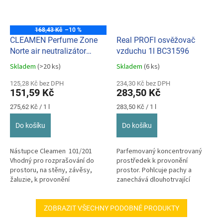
168,43 Kč
–10 %
CLEAMEN Perfume Zone
Real PROFI osvěžovač
Norte air neutralizátor
vzduchu 1l BC31596
zápachu, osvěžovač
Skladem
(>20 ks)
Skladem
(6 ks)
Průměrné
Průměrné
101/201 550 ml
hodnocení
hodnocení
125,28 Kč bez DPH
234,30 Kč bez DPH
produktu
produktu
151,59 Kč
283,50 Kč
je
je
4,9
5,0
Měrná
Měrná
275,62 Kč / 1 l
283,50 Kč / 1 l
z
z
cena:
cena:
5
5
Do košíku
Do košíku
hvězdiček.
hvězdiček.
Nástupce Cleamen 101/201
Parfemovaný koncentrovaný
Vhodný pro rozprašování do
prostředek k provonění
prostoru, na stěny, závěsy,
prostor. Pohlcuje pachy a
žaluzie, k provonění
zanechává dlouhotrvající
odpadkových košů i jako
příjemnou vůni. Vhodné k
parfemační...
provonění prostor...
ZOBRAZIT VŠECHNY PODOBNÉ PRODUKTY