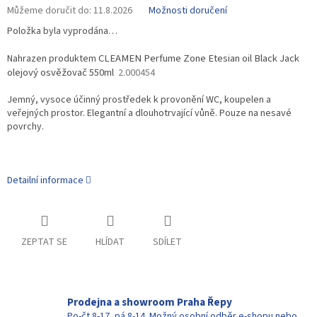
Můžeme doručit do:
11.8.2026
Možnosti doručení
Položka byla vyprodána…
CLEAMEN Perfume Zone Etesian oil Black Jack
Nahrazen produktem
olejový osvěžovač 550ml
2.000454
Jemný, vysoce účinný prostředek k provonění WC, koupelen a
veřejných prostor. Elegantní a dlouhotrvající vůně. Pouze na nesavé
povrchy.
Detailní informace
ZEPTAT SE
HLÍDAT
SDÍLET
Prodejna a showroom Praha Řepy
Po-čt 8-17, pá 8-14. Možný osobní odběr e-shopu nebo