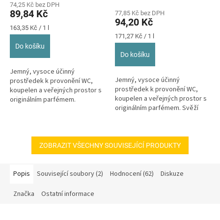
74,25 Kč bez DPH
produktu
89,84 Kč
77,85 Kč bez DPH
je
94,20 Kč
5,0
Měrná
163,35 Kč / 1 l
z
cena:
Měrná
171,27 Kč / 1 l
cena:
5
Do košíku
hvězdiček.
Do košíku
Jemný, vysoce účinný
Jemný, vysoce účinný
prostředek k provonění WC,
prostředek k provonění WC,
koupelen a veřejných prostor s
koupelen a veřejných prostor s
originálním parfémem.
originálním parfémem. Svěží
Rozmanitá vůně. Pouze na
chladivá vůně. Pouze na nesavé
nesavé povrchy.
povrchy....
ZOBRAZIT VŠECHNY SOUVISEJÍCÍ PRODUKTY
Popis
Související soubory (2)
Hodnocení (62)
Diskuze
Značka
Ostatní informace