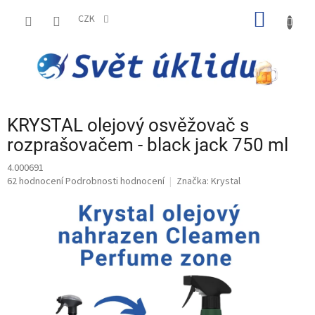
Přejít
NÁKUP
na
CZK
obsah
KOŠÍK
KRYSTAL olejový osvěžovač s
rozprašovačem - black jack 750 ml
4.000691
Průměrné
62 hodnocení
Podrobnosti hodnocení
Značka:
Krystal
hodnocení
produktu
je
4,9
z
5
hvězdiček.