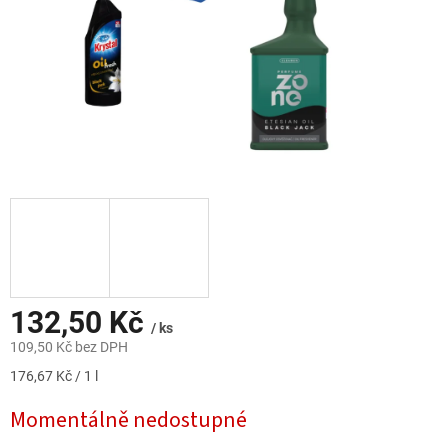
132,50 Kč
/ ks
109,50 Kč bez DPH
Měrná
176,67 Kč / 1 l
cena:
Momentálně nedostupné