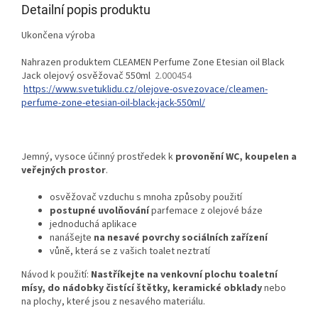
Detailní popis produktu
Ukončena výroba
Nahrazen produktem
CLEAMEN Perfume Zone Etesian oil Black
Jack olejový osvěžovač 550ml
2.000454
https://www.svetuklidu.cz/olejove-osvezovace/cleamen-
perfume-zone-etesian-oil-black-jack-550ml/
Jemný, vysoce účinný prostředek k
provonění WC, koupelen a
veřejných prostor
.
osvěžovač vzduchu s mnoha způsoby použití
postupné uvolňování
parfemace z olejové báze
jednoduchá aplikace
nanášejte
na nesavé povrchy sociálních zařízení
vůně, která se z vašich toalet neztratí
Návod k použití:
Nastříkejte na venkovní plochu toaletní
mísy, do nádobky čistící štětky, keramické obklady
nebo
na plochy, které jsou z nesavého materiálu.