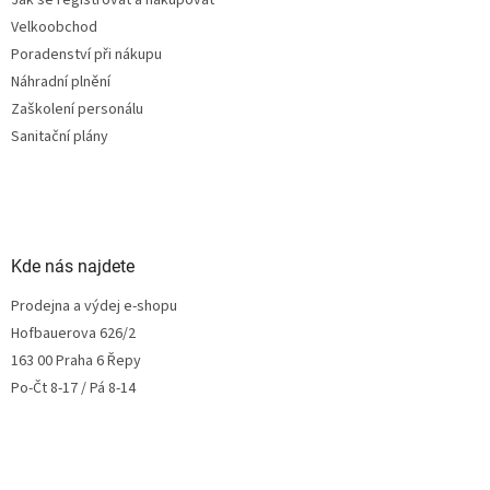
Jak se registrovat a nakupovat
Velkoobchod
Poradenství při nákupu
Náhradní plnění
Zaškolení personálu
Sanitační plány
Kde nás najdete
Prodejna a výdej e-shopu
Hofbauerova 626/2
163 00 Praha 6 Řepy
Po-Čt 8-17 / Pá 8-14