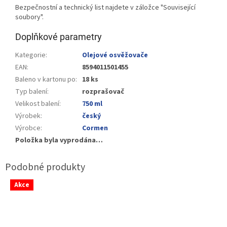
Bezpečnostní a technický list najdete v záložce "Související
soubory".
Doplňkové parametry
Kategorie
:
Olejové osvěžovače
EAN
:
8594011501455
Baleno v kartonu po
:
18 ks
Typ balení
:
rozprašovač
Velikost balení
:
750 ml
Výrobek
:
český
Výrobce
:
Cormen
Položka byla vyprodána…
Akce