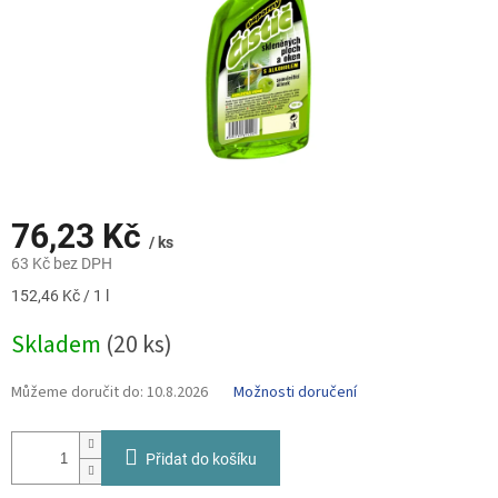
76,23 Kč
/ ks
63 Kč bez DPH
Měrná
152,46 Kč / 1 l
cena:
Skladem
(20 ks)
Můžeme doručit do:
10.8.2026
Možnosti doručení
Přidat do košíku