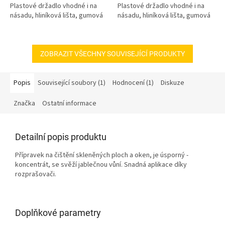
Plastové držadlo vhodné i na
Plastové držadlo vhodné i na
násadu, hliníková lišta, gumová
násadu, hliníková lišta, gumová
stěrka, šířka 20cm.
stěrka, šířka 30cm.
ZOBRAZIT VŠECHNY SOUVISEJÍCÍ PRODUKTY
Popis
Související soubory (1)
Hodnocení (1)
Diskuze
Značka
Ostatní informace
Detailní popis produktu
Přípravek na čištění skleněných ploch a oken, je úsporný -
koncentrát, se svěží jablečnou vůní. Snadná aplikace díky
rozprašovači.
Doplňkové parametry