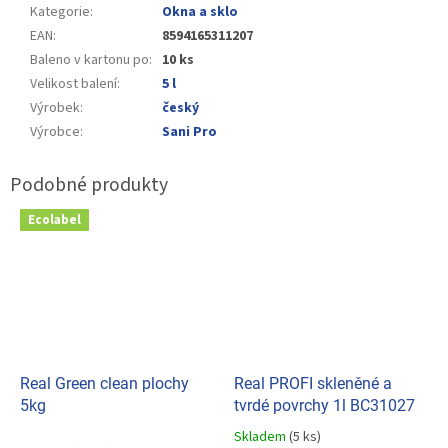
Kategorie
:
Okna a sklo
EAN
:
8594165311207
Baleno v kartonu po
:
10 ks
Velikost balení
:
5 l
Výrobek
:
český
Výrobce
:
Sani Pro
Ecolabel
Real Green clean plochy
Real PROFI skleněné a
5kg
tvrdé povrchy 1l BC31027
Skladem
(5 ks)
Průměrné