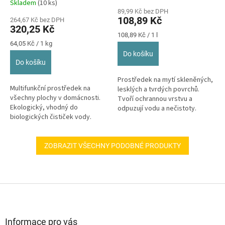
Skladem
(10 ks)
hodnocení
89,99 Kč bez DPH
produktu
108,89 Kč
264,67 Kč bez DPH
je
320,25 Kč
5,0
Měrná
108,89 Kč / 1 l
z
Měrná
cena:
64,05 Kč / 1 kg
cena:
5
Do košíku
hvězdiček.
Do košíku
Prostředek na mytí skleněných,
Multifunkční prostředek na
lesklých a tvrdých povrchů.
všechny plochy v domácnosti.
Tvoří ochrannou vrstvu a
Ekologický, vhodný do
odpuzují vodu a nečistoty.
biologických čističek vody.
Okna, rámy, výplně dveří,
vitríny,...
ZOBRAZIT VŠECHNY PODOBNÉ PRODUKTY
Z
á
p
a
Informace pro vás