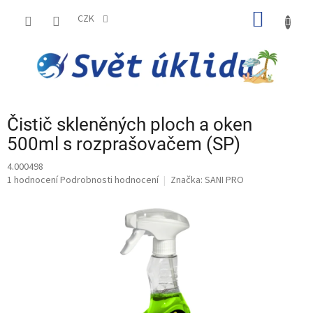
Přejít
NÁKUP
na
CZK
obsah
KOŠÍK
Čistič skleněných ploch a oken
500ml s rozprašovačem (SP)
4.000498
Průměrné
1 hodnocení
Podrobnosti hodnocení
Značka:
SANI PRO
hodnocení
produktu
je
5,0
z
5
hvězdiček.