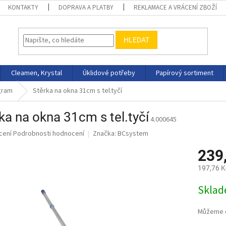
KONTAKTY
DOPRAVA A PLATBY
REKLAMACE A VRÁCENÍ ZBOŽÍ
HLEDAT
Cleamen, Krystal
Úklidové potřeby
Papírový sortiment
gram
Stěrka na okna 31cm s tel.tyčí
ka na okna 31cm s tel.tyčí
4.000645
né
cení
Podrobnosti hodnocení
Značka:
BCsystem
ní
239
u
197,76 K
Měrná
Skla
cena:
ek.
Můžeme d