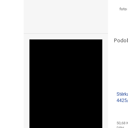
foto 
Stěrk
4425
50,68 
DPH