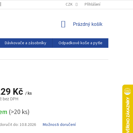
OBCHODNÍ PODMÍNKY
PODMÍNKY OCHRANY OSOBNÍCH ÚDAJŮ
CZK
Přihlášení
NÁKUPNÍ
Prázdný košík
KOŠÍK
Dávkovače a zásobníky
Odpadkové koše a pytle
Eco produ
,29 Kč
/ ks
č bez DPH
dem
(>20 ks)
oručit do:
10.8.2026
Možnosti doručení