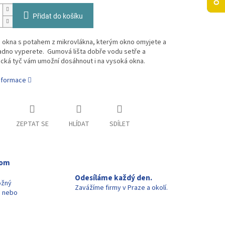
Přidat do košíku
a okna s potahem z mikrovlákna, kterým okno omyjete a
adno vyperete. Gumová lišta dobře vodu setře a
cká tyč vám umožní dosáhnout i na vysoká okna.
informace
ZEPTAT SE
HLÍDAT
SDÍLET
oom
Odesíláme každý den.
ožný
Zavážíme firmy v Praze a okolí.
u nebo