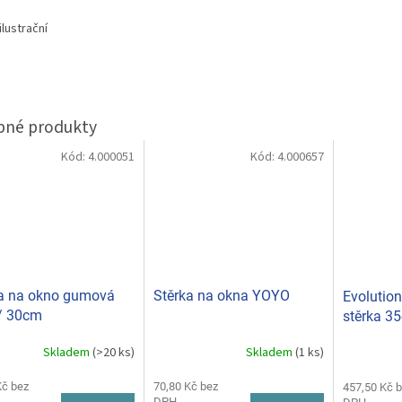
ilustrační
Kód:
4.000051
Kód:
4.000657
a na okno gumová
Stěrka na okna YOYO
Evolutio
/ 30cm
stěrka 3
Professi
Skladem
(>20 ks)
Skladem
(1 ks)
Kč bez
70,80 Kč bez
457,50 Kč 
DPH