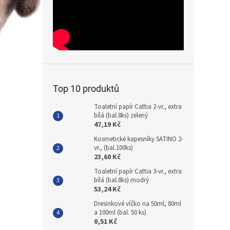
Top 10 produktů
Toaletní papír Cattia 2-vr., extra
bílá (bal.8ks) zelený
47,19 Kč
Kosmetické kapesníky SATINO 2-
vr., (bal.100ks)
23,60 Kč
Toaletní papír Cattia 3-vr., extra
bílá (bal.8ks) modrý
53,24 Kč
Dresinkové víčko na 50ml, 80ml
a 100ml (bal. 50 ks)
0,51 Kč