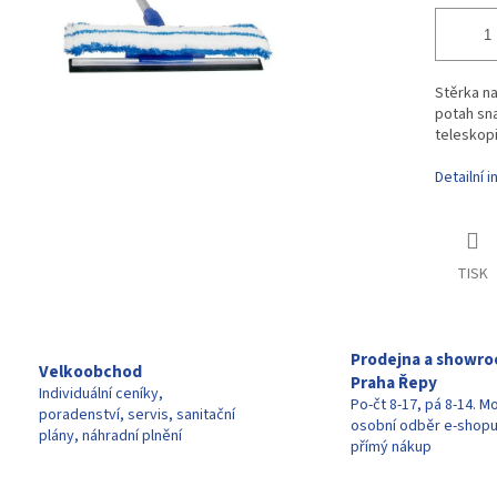
Stěrka n
potah sn
teleskopi
Detailní 
TISK
Prodejna a showr
Velkoobchod
Praha Řepy
Individuální ceníky,
Po-čt 8-17, pá 8-14. M
poradenství, servis, sanitační
osobní odběr e-shop
plány, náhradní plnění
přímý nákup