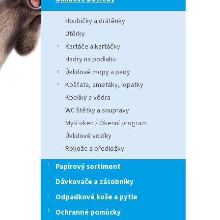
n
e
Houbičky a drátěnky
l
Utěrky
Kartáče a kartáčky
Hadry na podlahu
Úklidové mopy a pady
Košťata, smetáky, lopatky
Kbelíky a vědra
WC štětky a soupravy
Mytí oken / Okenní program
Úklidové vozíky
Rohože a předložky
Papírový sortiment
Dávkovače a zásobníky
Odpadkové koše a pytle
Ochranné pomůcky