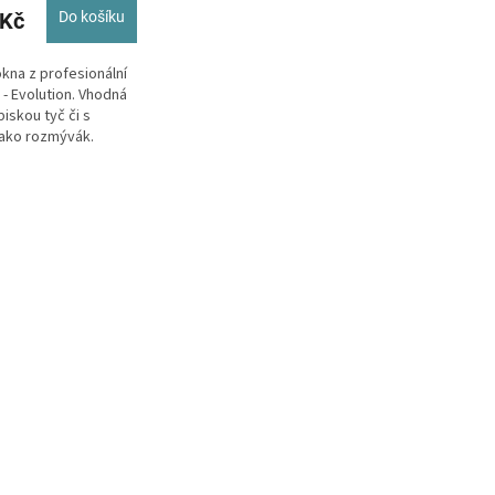
 Kč
Do košíku
kna z profesionální
 - Evolution. Vhodná
iskou tyč či s
ako rozmývák.