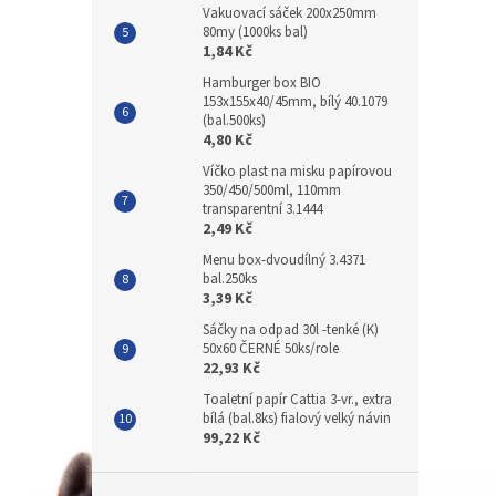
Vakuovací sáček 200x250mm
80my (1000ks bal)
1,84 Kč
Hamburger box BIO
153x155x40/45mm, bílý 40.1079
(bal.500ks)
4,80 Kč
Víčko plast na misku papírovou
350/450/500ml, 110mm
transparentní 3.1444
2,49 Kč
Menu box-dvoudílný 3.4371
bal.250ks
3,39 Kč
Sáčky na odpad 30l -tenké (K)
50x60 ČERNÉ 50ks/role
22,93 Kč
Toaletní papír Cattia 3-vr., extra
bílá (bal.8ks) fialový velký návin
99,22 Kč