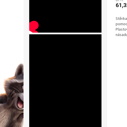
61,3
Stěrka
pomocn
Plasto
násadu
stěrka