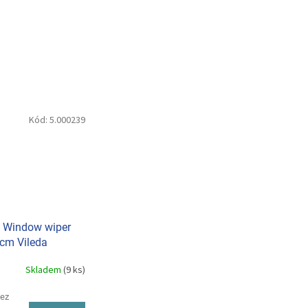
Kód:
5.000239
n Window wiper
5cm Vileda
onal BC100243
Skladem
(9 ks)
bez