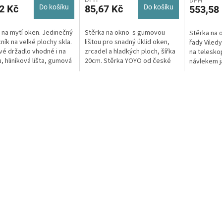
DPH
2 Kč
Do košíku
85,67 Kč
Do košíku
553,58
 na mytí oken. Jedinečný
Stěrka na okno s gumovou
Stěrka na o
ík na velké plochy skla.
lištou pro snadný úklid oken,
řady Viledy
vé držadlo vhodné i na
zrcadel a hladkých ploch, šířka
na teleskop
, hliníková lišta, gumová
20cm. Stěrka YOYO od české
návlekem j
, šířka 30cm.
firmy Spokar skvěle...