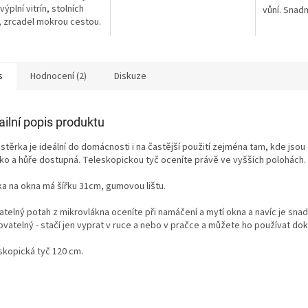
výplní vitrín, stolních
vůní. Snadn
 zrcadel mokrou cestou.
rozprašova
účinek.
s
Hodnocení (2)
Diskuze
ailní popis produktu
stěrka je ideální do domácnosti i na častější použití zejména tam, kde jsou
ko a hůře dostupná. Teleskopickou tyč oceníte právě ve vyšších polohách.
ka na okna má šířku 31cm, gumovou lištu.
atelný potah z mikrovlákna oceníte při namáčení a mytí okna a navíc je sna
ovatelný - stačí jen vyprat v ruce a nebo v pračce a můžete ho používat dok
skopická tyč 120 cm.