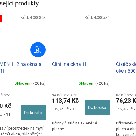
sející produkty
Kód:
4.000803
Kód:
4.000534
89,78
Kč
–10 %
MEN 112 na okna a
Clinil na okna 1l
Čistič sk
1l
oken 500
rozprašo
Skladem
(>20 ks)
Skladem
(>20 ks)
rné
Průměrné
Průměrné
cení
hodnocení
hodnocení
ktu
Kč bez
produktu
94 Kč bez DPH
produktu
63 Kč bez 
113,74 Kč
76,23 
je
je
0 Kč
5,0
5,0
Do košíku
Měrná
Měrná
113,74 Kč / 1 l
152,46 Kč / 
z
z
Do košíku
cena:
cena:
č / 1 l
5
5
Účinný čistič na skleněné
Přípravek 
ček.
hvězdiček.
hvězdiček.
zální prostředek na mytí
plochy.
ploch a oke
 rámů oken, skleněných
koncentrát