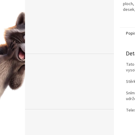
ploch, 
desek,
Popi
Det
Tato 
vyso
Stěr
Sním
udrž
Tele