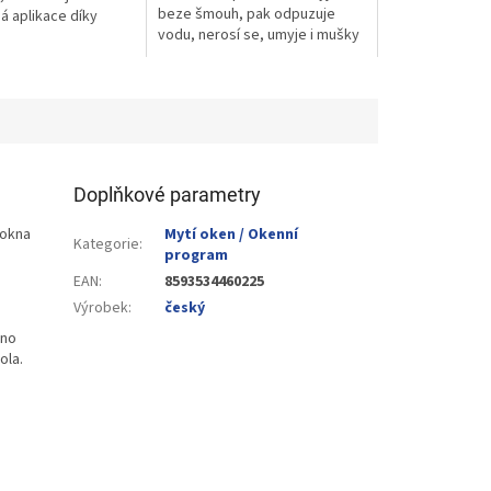
beze šmouh, pak odpuzuje
á aplikace díky
vodu, nerosí se, umyje i mušky
či. Samoleštící
z autoskel.
Doplňkové parametry
 okna
Mytí oken / Okenní
Kategorie
:
program
EAN
:
8593534460225
Výrobek
:
český
dno
ola.