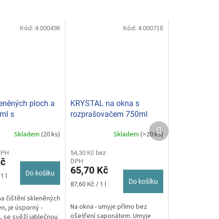
Kód:
4.000498
Kód:
4.000718
leněných ploch a
KRYSTAL na okna s
ml s
rozprašovačem 750ml
vačem (SP)
Další
Skladem
(20 ks)
Skladem
(>20 ks)
produkt
Průměrné
hodnocení
DPH
produktu
54,30 Kč bez
Kč
DPH
je
65,70 Kč
5,0
Do košíku
1 l
z
Do košíku
Měrná
87,60 Kč / 1 l
5
cena:
na čištění skleněných
hvězdiček.
Na okna - umyje přímo bez
n, je úsporný -
ošetření saponátem. Umyje
, se svěží jablečnou