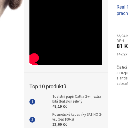
Real 
prac
Průmě
hodno
produ
66,94 
DPH
je
81 K
5,0
z
Měrná
147,27 
5
cena:
hvězdi
Čisticí
a roz
s anti
zabraň
Top 10 produktů
prach
Toaletní papír Cattia 2-vr., extra
bílá (bal.8ks) zelený
47,19 Kč
Kosmetické kapesníky SATINO 2-
vr., (bal.100ks)
23,60 Kč