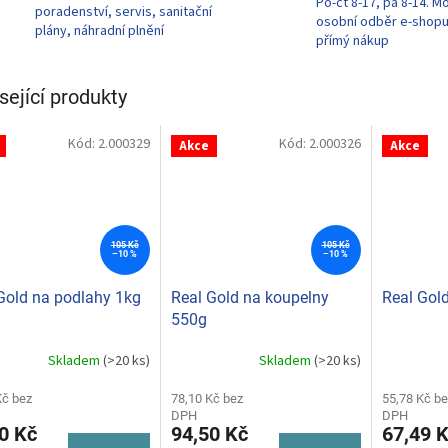
Po-čt 8-17, pá 8-14. M
poradenství, servis, sanitační
osobní odběr e-shop
plány, náhradní plnění
přímý nákup
sející produkty
Kód:
2.000329
Kód:
2.000326
Akce
Akce
105 Kč
105 Kč
–10 %
–10 %
Gold na podlahy 1kg
Real Gold na koupelny
Real Gol
550g
Skladem
(>20 ks)
Skladem
(>20 ks)
rné
Průměrné
cení
hodnocení
ktu
Kč bez
produktu
78,10 Kč bez
55,78 Kč be
DPH
DPH
je
0 Kč
94,50 Kč
67,49 
5,0