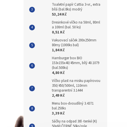
Toaletní papír Cattia 3-vr., extra
bílá (bal.8ks) modrý
53,24 Kč
Dresinkové víčko na 50ml, 80ml
a 100ml (bal. 50 ks)
0,51 Kč
Vakuovací sáček 200x250mm
80my (1000ks bal)
1,84 Kč
Hamburger box BIO
153x155x40/45mm, bílý 40.1079
(bal.500ks)
4,80 Kč
Víčko plast na misku papírovou
350/450/500ml, 110mm
transparentní 3.1444
2,49 Kč
Menu box-dvoudílný 3.4371
bal.250ks
3,39 Kč
Sáčky na odpad 30l -tenké (K)
50x60 ČERNÉ 50ks/role