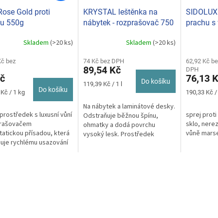
Rose Gold proti
KRYSTAL leštěnka na
SIDOLUX 
hu 550g
nábytek - rozprašovač 750
prachu s
ml
rozprašo
Skladem
(>20 ks)
Skladem
(>20 ks)
rné
Průměrné
Průměrné
cení
hodnocení
hodnocení
ktu
Kč bez
produktu
74 Kč bez DPH
produktu
62,92 Kč be
89,54 Kč
DPH
je
je
č
76,13 
5,0
5,0
Do košíku
Měrná
119,39 Kč / 1 l
z
z
Do košíku
cena:
Měrná
Kč / 1 kg
190,33 Kč / 
5
5
cena:
Na nábytek a laminátové desky.
ček.
hvězdiček.
hvězdiček.
 prostředek s luxusní vůní
sprej proti
Odstraňuje běžnou špínu,
prašovačem
sklo, nere
ohmatky a dodá povrchu
statickou přísadou, která
vůně mars
vysoký lesk. Prostředek
uje rychlému usazování
aplikujte přímo pomocí
u.
rozprašovače ...