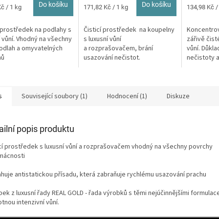
z
Do košíku
Do košíku
Měrná
Měrná
č / 1 kg
171,82 Kč / 1 kg
134,98 Kč /
5
cena:
cena:
ček.
hvězdiček.
í prostředek na podlahy s
Čisticí prostředek na koupelny
Koncentrov
í vůní. Vhodný na všechny
s luxusní vůní
zářivě čist
odlah a omyvatelných
a rozprašovačem, brání
vůní. Důkl
chů
usazování nečistot.
nečistoty 
praktický
s
Související soubory (1)
Hodnocení (1)
Diskuze
ailní popis produktu
icí prostředek s luxusní vůní a rozprašovačem vhodný na všechny povrchy
mácnosti
huje antistatickou přísadu, která zabraňuje rychlému usazování prachu
bek z luxusní řady REAL GOLD - řada výrobků s těmi nejúčinnějšími formulac
tnou intenzivní vůní.