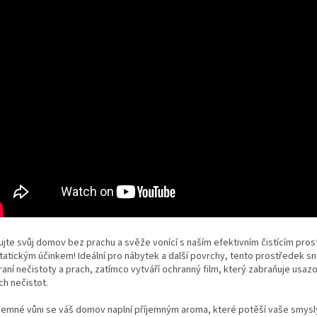
ujte svůj domov bez prachu a svěže vonící s naším efektivním čistícím pro
statickým účinkem! Ideální pro nábytek a další povrchy, tento prostředek s
aní nečistoty a prach, zatímco vytváří ochranný film, který zabraňuje usaz
ch nečistot.
 jemné vůni se váš domov naplní příjemným aroma, které potěší vaše smysl