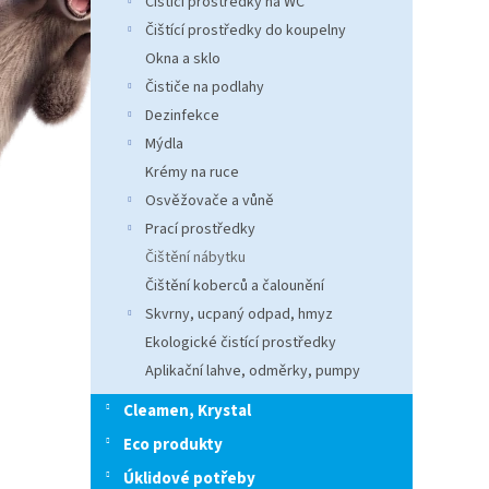
Čistící prostředky na WC
n
e
Čištící prostředky do koupelny
l
Okna a sklo
Čističe na podlahy
Dezinfekce
Mýdla
Krémy na ruce
Osvěžovače a vůně
Prací prostředky
Čištění nábytku
Čištění koberců a čalounění
Skvrny, ucpaný odpad, hmyz
Ekologické čistící prostředky
Aplikační lahve, odměrky, pumpy
Cleamen, Krystal
Eco produkty
Úklidové potřeby