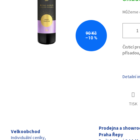
Můžeme d
90 Kč
–10 %
Čisticí p
přísadou,
Detailní 
TISK
Prodejna a showr
Velkoobchod
Praha Řepy
Individuální ceníky,