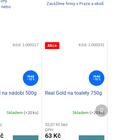
ožný
Zavážíme firmy v Praze a okolí.
u nebo
Kód:
2.000327
Kód:
2.000331
Akce
75 Kč
70 Kč
–10 %
–10 %
d na nádobí 500g
Real Gold na toalety 750g
Další
Skladem
(>20 ks)
Skladem
(>20 ks)
produkt
z
52,07 Kč bez
DPH
Kč
63 Kč