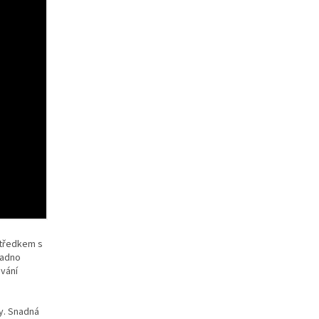
středkem s
nadno
ování
y. Snadná