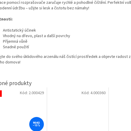
kace pomocí rozprašovače zaručuje rychlé a pohodlné čištění. Perfektní vol
denní údržbu – užijte si lesk a čistotu bez námahy!
tnosti:
Antistatický účinek
Vhodný na dřevo, plast a další povrchy
Příjemná vůně
Snadné použití
ejte do svého úklidového arzenálu náš čistící prostředek a objevte radost 
ého domova!
Kód:
2.000429
Kód:
4.000360
90 Kč
–10 %