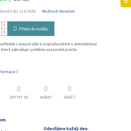
oručit do:
11.8.2026
Možnosti doručení
Přidat do košíku
rostředek s luxusní vůní a rozprašovačem s
antistatickou
 která zabraňuje rychlému usazování prachu.
informace
ZEPTAT SE
HLÍDAT
SDÍLET
oom
Odesíláme každý den.