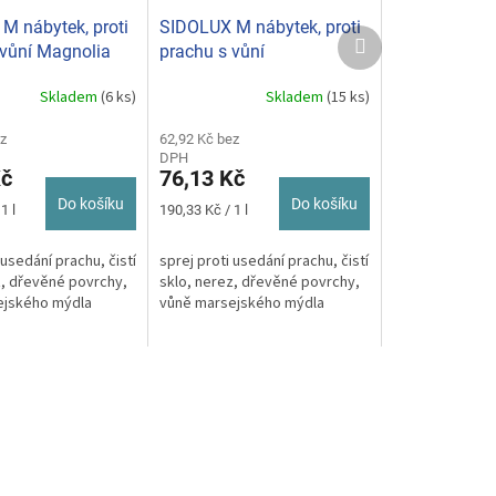
M nábytek, proti
SIDOLUX M nábytek, proti
Další
 vůní Magnolia
prachu s vůní
produkt
vač 400ml
Marseillského mýdla a
Skladem
(6 ks)
Skladem
(15 ks)
Průměrné
levandule 400ml
hodnocení
z
produktu
62,92 Kč bez
DPH
je
Kč
76,13 Kč
5,0
z
Do košíku
Do košíku
Měrná
1 l
190,33 Kč / 1 l
5
cena:
hvězdiček.
 usedání prachu, čistí
sprej proti usedání prachu, čistí
z, dřevěné povrchy,
sklo, nerez, dřevěné povrchy,
ejského mýdla
vůně marsejského mýdla