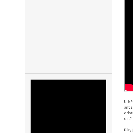
Udrž
anti
odstr
další
Díky