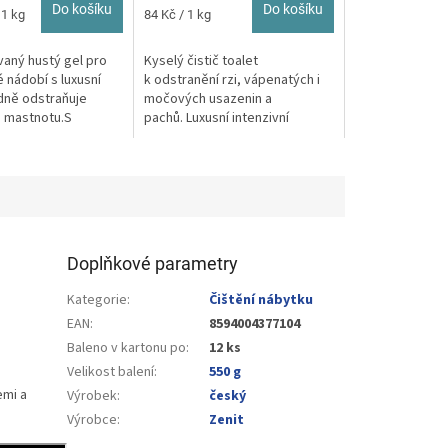
Do košíku
Do košíku
Měrná
 1 kg
84 Kč / 1 kg
cena:
aný hustý gel pro
Kyselý čistič toalet
é nádobí s luxusní
k odstranění rzi, vápenatých i
adně odstraňuje
močových usazenin a
a mastnotu.S
pachů. Luxusní intenzivní
m dávkovačem
parfemace
Doplňkové parametry
Kategorie
:
Čištění nábytku
EAN
:
8594004377104
Baleno v kartonu po
:
12 ks
Velikost balení
:
550 g
emi a
Výrobek
:
český
Výrobce
:
Zenit