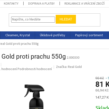
KONTAKTY
DOPRAVA A PLATBY
REKLAMACE A VRÁCENÍ ZBOŽÍ
HLEDAT
Cleamen, Krystal
Úklidové potřeby
Papírový sortiment
Real Gold proti prachu 550g
 Gold proti prachu 550g
2.000330
Značka:
Real Gold
Průměrné
1 hodnocení
Podrobnosti hodnocení
hodnocení
produktu
90 Kč
–
81 
je
5,0
66,94 Kč
z
5
Měrná
147,27 Kč
hvězdiček.
cena:
Skla