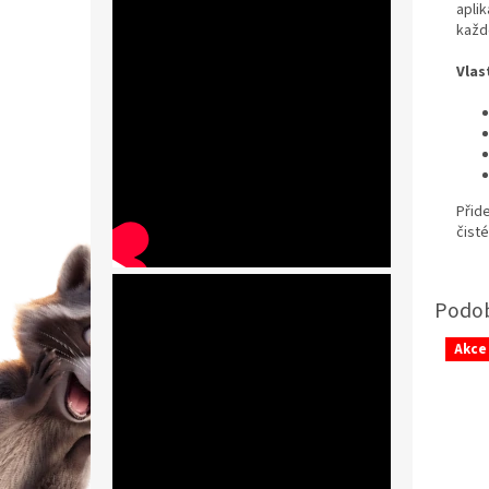
apli
každo
Vlas
Přid
čist
Akce