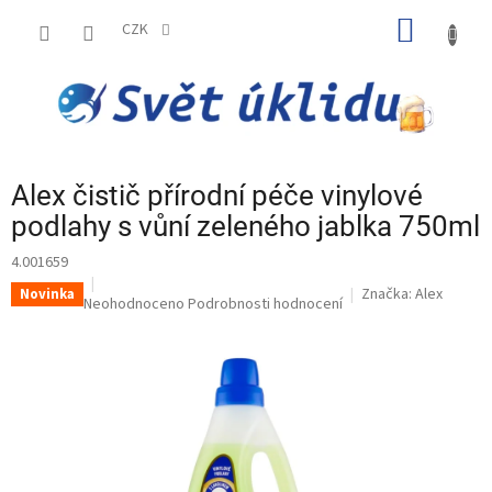
Přejít
NÁKUP
na
CZK
obsah
KOŠÍK
Alex čistič přírodní péče vinylové
podlahy s vůní zeleného jablka 750ml
4.001659
Značka:
Alex
Novinka
Průměrné
Neohodnoceno
Podrobnosti hodnocení
hodnocení
produktu
je
0,0
z
5
hvězdiček.