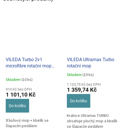
VILEDA Turbo 2v1
VILEDA Ultramax Turbo
microfibre rotační mop
rotační mop
sada
Skladem
(10 ks)
Průměrné
Skladem
(10 ks)
hodnocení
1 123,75 Kč bez DPH
produktu
1 359,74 Kč
910 Kč bez DPH
je
1 101,10 Kč
5,0
Do košíku
z
Do košíku
5
hvězdiček.
Krabice Ultramax TURBO
třásňový mop + kbelík se
obsahuje plochý mop a kbelík
šlapacím pedálem.
se šlapacím pedálem