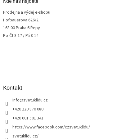
Kde nás najdete
Prodejna a výdej e-shopu
Hofbauerova 626/2
163 00 Praha 6 Řepy
Po-Čt 8-17 / Pá 8-14
Kontakt
info
@
svetuklidu.cz
+420 220 870 080
+420 601 501 341
https://www.facebook.com/czsvetuklidu/
svetuklidu.cz/