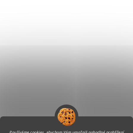
Používáme cookies, abychom Vám umožnili pohodlné prohlížení