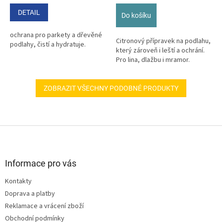
cena:
cena:
DETAIL
Do košíku
ochrana pro parkety a dřevěné
Citronový přípravek na podlahu,
podlahy, čistí a hydratuje.
který zároveň i leští a ochrání.
Pro lina, dlažbu i mramor.
ZOBRAZIT VŠECHNY PODOBNÉ PRODUKTY
Z
á
p
a
Informace pro vás
t
Kontakty
í
Doprava a platby
Reklamace a vrácení zboží
Obchodní podmínky