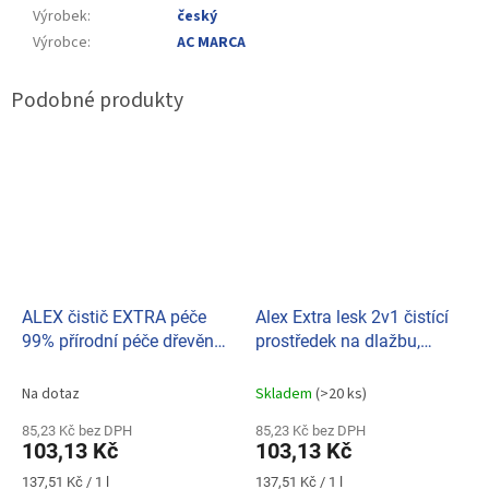
Výrobek
:
český
Výrobce
:
AC MARCA
ALEX čistič EXTRA péče
Alex Extra lesk 2v1 čistící
99% přírodní péče dřevěné
prostředek na dlažbu,
a parketové podlahy 750ml
mramor a lino 750ml
modrá
Na dotaz
Skladem
(>20 ks)
85,23 Kč bez DPH
85,23 Kč bez DPH
103,13 Kč
103,13 Kč
Měrná
Měrná
137,51 Kč / 1 l
137,51 Kč / 1 l