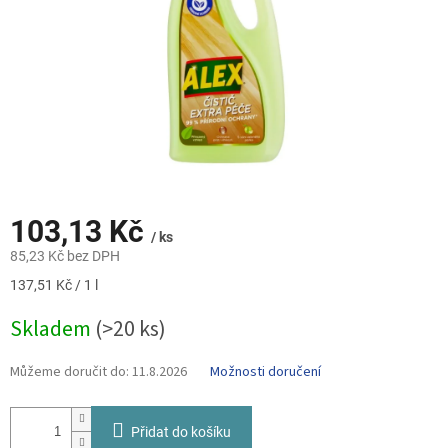
103,13 Kč
/ ks
85,23 Kč bez DPH
Měrná
137,51 Kč / 1 l
cena:
Skladem
(>20 ks)
Můžeme doručit do:
11.8.2026
Možnosti doručení
Přidat do košíku