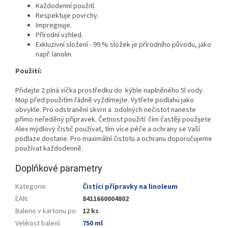
Každodenní použití.
Respektuje povrchy.
Impregnuje.
Přírodní vzhled.
Exkluzivní složení - 99 % složek je přírodního původu, jako
např. lanolin.
Použití:
Přidejte 2 plná víčka prostředku do kýble naplněného 5l vody.
Mop před použitím řádně vyždímejte. Vytřete podlahu jako
obvykle. Pro odstranění skvrn a odolných nečistot naneste
přímo neředěný přípravek. Četnost použití: čím častěji použijete
Alex mýdlový čistič používat, tím více péče a ochrany se Vaší
podlaze dostane. Pro maximální čistotu a ochranu doporučujeme
používat každodenně.
Doplňkové parametry
Kategorie
:
Čistíci přípravky na linoleum
EAN
:
8411660004802
Baleno v kartonu po
:
12 ks
Velikost balení
:
750 ml