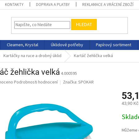
KONTAKTY
DOPRAVA A PLATBY
REKLAMACE A VRÁCENÍ ZBOŽÍ
HLEDAT
Cleamen, Krystal
Úklidové potřeby
Papírový sortiment
Kartáčky na ruce a drobný úklid
Kartáč žehlička velká
áč žehlička velká
4.000595
né
noceno
Podrobnosti hodnocení
Značka:
SPOKAR
ní
53,
u
43,90 Kč
Měrná
Skla
cena:
ek.
Můžeme d