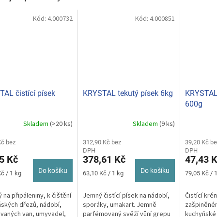
Kód:
4.000732
Kód:
4.000851
AL čistící písek
KRYSTAL tekutý písek 6kg
KRYSTAL 
600g
Skladem
(>20 ks)
Skladem
(9 ks)
Průměrné
Průměrné
hodnocení
hodnocení
Kč bez
produktu
312,90 Kč bez
produktu
39,20 Kč be
DPH
DPH
je
je
5 Kč
378,61 Kč
47,43 
5,0
5,0
z
z
Do košíku
Do košíku
Měrná
Měrná
č / 1 kg
63,10 Kč / 1 kg
79,05 Kč / 
5
5
cena:
cena:
hvězdiček.
hvězdiček.
 na připáleniny, k čištění
Jemný čistící písek na nádobí,
Čistící kré
ských dřezů, nádobí,
sporáky, umakart. Jemně
zašpiněném
vaných van, umyvadel,
parfémovaný svěží vůní grepu
kuchyňské 