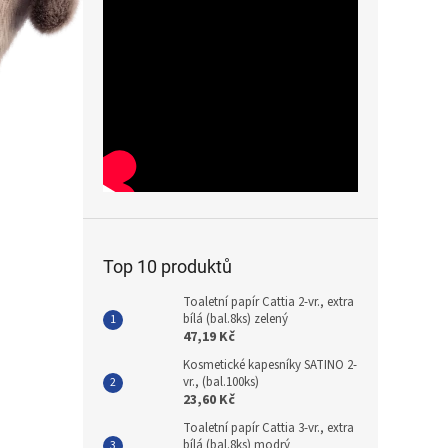
Top 10 produktů
Toaletní papír Cattia 2-vr., extra
bílá (bal.8ks) zelený
47,19 Kč
Kosmetické kapesníky SATINO 2-
vr., (bal.100ks)
23,60 Kč
Toaletní papír Cattia 3-vr., extra
bílá (bal.8ks) modrý