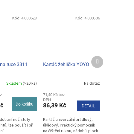
Kód:
4.000628
Kód:
4.000596
Další
produkt
 na ruce 3311
Kartáč žehlička YOYO
Skladem
(>20 ks)
Na dotaz
z
71,40 Kč bez
DPH
Kč
Do košíku
86,39 Kč
DETAIL
dstraní nečistoty
Kartáč univerzální prádlový,
htů, lze použít i při
úklidový. Praktický pomocník
ní.
na čištění rukou, nádobí i ploch