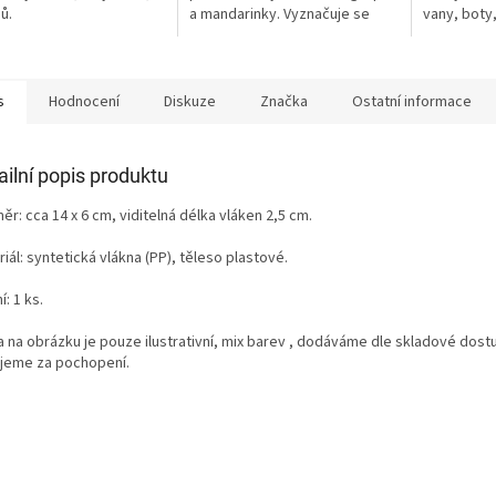
ů.
a mandarinky. Vyznačuje se
vany, boty
mimořádně dokonalou mycí
schopností,...
s
Hodnocení
Diskuze
Značka
Ostatní informace
ailní popis produktu
r: cca 14 x 6 cm, viditelná délka vláken 2,5 cm.
iál: syntetická vlákna (PP), těleso plastové.
í: 1 ks.
a na obrázku je pouze ilustrativní, mix barev , dodáváme dle skladové dost
jeme za pochopení.