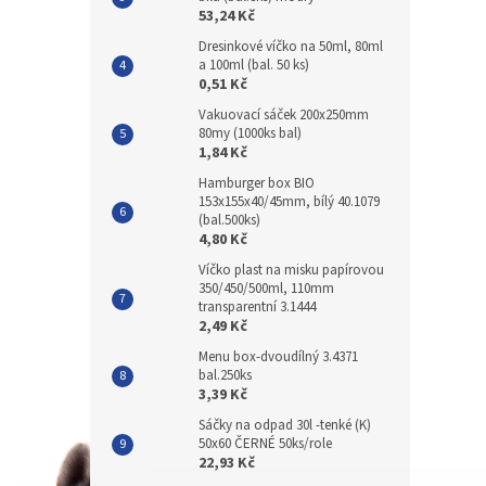
53,24 Kč
Dresinkové víčko na 50ml, 80ml
a 100ml (bal. 50 ks)
0,51 Kč
Vakuovací sáček 200x250mm
80my (1000ks bal)
1,84 Kč
Hamburger box BIO
153x155x40/45mm, bílý 40.1079
(bal.500ks)
4,80 Kč
Víčko plast na misku papírovou
350/450/500ml, 110mm
transparentní 3.1444
2,49 Kč
Menu box-dvoudílný 3.4371
bal.250ks
3,39 Kč
Sáčky na odpad 30l -tenké (K)
50x60 ČERNÉ 50ks/role
22,93 Kč