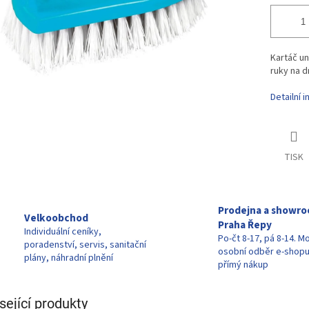
Kartáč un
ruky na d
Detailní 
TISK
Prodejna a showr
Velkoobchod
Praha Řepy
Individuální ceníky,
Po-čt 8-17, pá 8-14. M
poradenství, servis, sanitační
osobní odběr e-shop
plány, náhradní plnění
přímý nákup
sející produkty