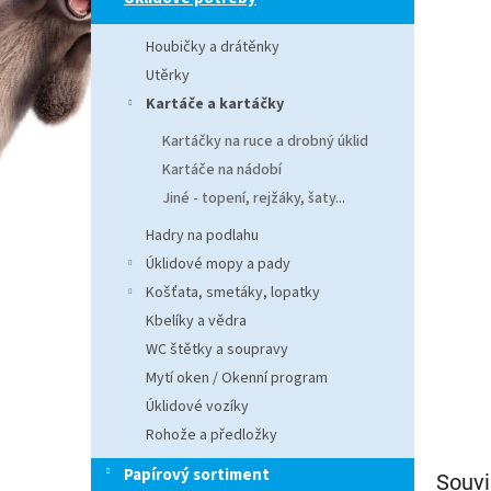
n
e
Houbičky a drátěnky
l
Utěrky
Kartáče a kartáčky
Kartáčky na ruce a drobný úklid
Kartáče na nádobí
Jiné - topení, rejžáky, šaty...
Hadry na podlahu
Úklidové mopy a pady
Košťata, smetáky, lopatky
Kbelíky a vědra
WC štětky a soupravy
Mytí oken / Okenní program
Úklidové vozíky
Rohože a předložky
Papírový sortiment
Souvi