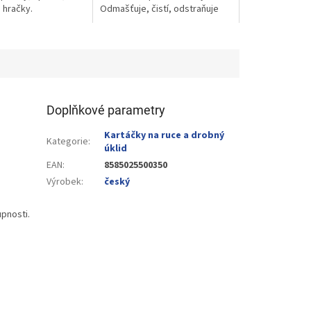
, hračky.
Odmašťuje, čistí, odstraňuje
zažranou špínu. Cif original.
Doplňkové parametry
Kartáčky na ruce a drobný
Kategorie
:
úklid
EAN
:
8585025500350
Výrobek
:
český
upnosti.