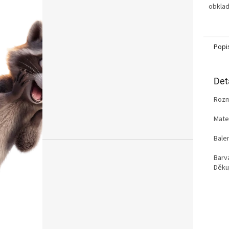
obklad
Popi
Det
Rozmě
Mater
Balen
Barv
Děku