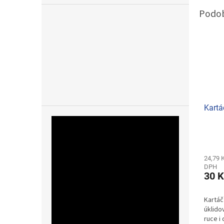
Kartá
24,79 
DPH
30 K
Kartáč
úklido
ruce i