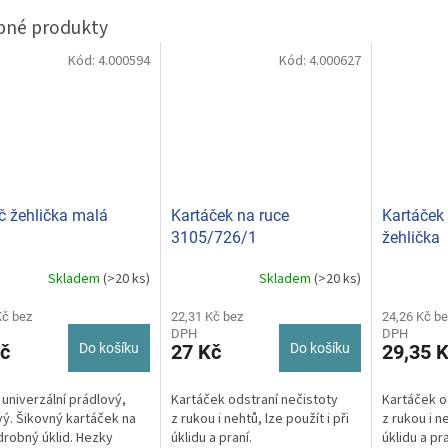
Kód:
4.000594
Kód:
4.000627
č žehlička malá
Kartáček na ruce
Kartáček
3105/726/1
žehlička
Skladem
(>20 ks)
Skladem
(>20 ks)
Kč bez
22,31 Kč bez
24,26 Kč be
DPH
DPH
č
Do košíku
27 Kč
Do košíku
29,35 
 univerzální prádlový,
Kartáček odstraní nečistoty
Kartáček o
vý. Šikovný kartáček na
z rukou i nehtů, lze použít i při
z rukou i ne
 drobný úklid. Hezky
úklidu a praní.
úklidu a pra