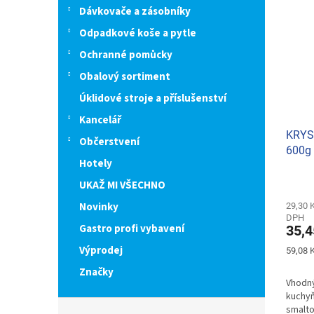
Dávkovače a zásobníky
Odpadkové koše a pytle
Ochranné pomůcky
Obalový sortiment
Úklidové stroje a příslušenství
Kancelář
KRYST
Občerstvení
600g
Hotely
UKAŽ MI VŠECHNO
Novinky
29,30 
DPH
Gastro profi vybavení
35,4
Výprodej
Měrná
59,08 K
cena:
Značky
Vhodný
kuchyň
smalto