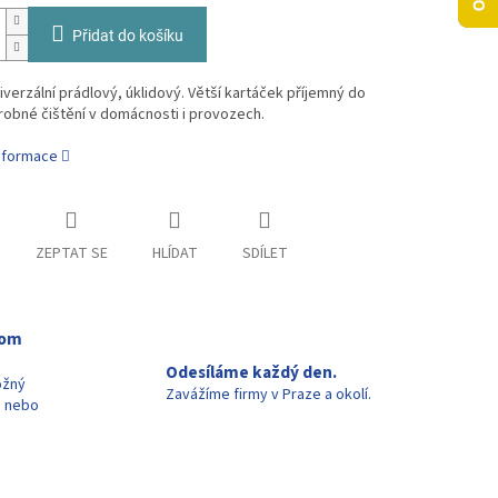
Přidat do košíku
iverzální prádlový, úklidový. Větší kartáček příjemný do
robné čištění v domácnosti i provozech.
informace
ZEPTAT SE
HLÍDAT
SDÍLET
oom
Odesíláme každý den.
ožný
Zavážíme firmy v Praze a okolí.
u nebo