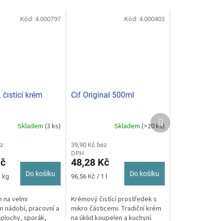
Kód:
4.000797
Kód:
4.000403
čistící krém
Cif Original 500ml
Další
Skladem
(3 ks)
Skladem
(>20 ks)
produkt
z
39,90 Kč bez
DPH
Kč
48,28 Kč
Do košíku
Do košíku
Měrná
1 kg
96,56 Kč / 1 l
cena:
m na velmi
Krémový čistící prostředek s
 nádobí, pracovní a
mikro částicemi. Tradiční krém
plochy, sporák,
na úklid koupelen a kuchyní.