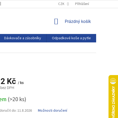
OBCHODNÍ PODMÍNKY
PODMÍNKY OCHRANY OSOBNÍCH ÚDAJŮ
CZK
Přihlášení
NÁKUPNÍ
Prázdný košík
KOŠÍK
Dávkovače a zásobníky
Odpadkové koše a pytle
Eco produ
12 Kč
/ ks
 bez DPH
dem
(>20 ks)
oručit do:
11.8.2026
Možnosti doručení