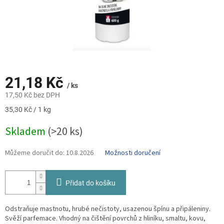
21,18 Kč
/ ks
17,50 Kč bez DPH
Měrná
35,30 Kč / 1 kg
cena:
Skladem
(>20 ks)
Můžeme doručit do:
10.8.2026
Možnosti doručení
Přidat do košíku
Odstraňuje mastnotu, hrubé nečistoty, usazenou špínu a připáleniny.
Svěží parfemace. Vhodný na čištění povrchů z hliníku, smaltu, kovu,