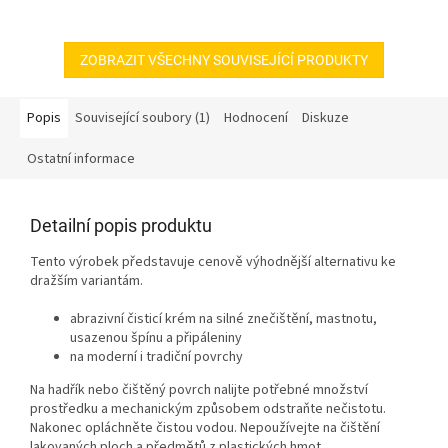
ZOBRAZIT VŠECHNY SOUVISEJÍCÍ PRODUKTY
Popis
Související soubory (1)
Hodnocení
Diskuze
Ostatní informace
Detailní popis produktu
Tento výrobek představuje cenově výhodnější alternativu ke
dražším variantám.
abrazivní čisticí krém na silné znečištění, mastnotu,
usazenou špínu a připáleniny
na moderní i tradiční povrchy
Na hadřík nebo čištěný povrch nalijte potřebné množství
prostředku a mechanickým způsobem odstraňte nečistotu.
Nakonec opláchněte čistou vodou. Nepoužívejte na čištění
lakovaných ploch a předmětů z plastických hmot.