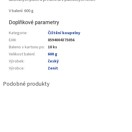
V balení: 600 g
Doplňkové parametry
Kategorie
:
Čištění koupelny
EAN
:
8594004375056
Baleno v kartonu po
:
18 ks
Velikost balení
:
600 g
Výrobek
:
český
Výrobce
:
Zenit