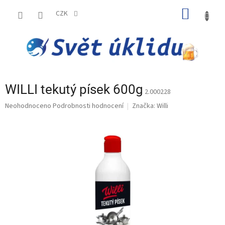
Přejít
NÁKUP
na
CZK
obsah
KOŠÍK
WILLI tekutý písek 600g
2.000228
Průměrné
Neohodnoceno
Podrobnosti hodnocení
Značka:
Willi
hodnocení
produktu
je
0,0
z
5
hvězdiček.