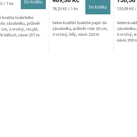
469,36 Kč
750,56
5,0
Do košíku
č / 1 ks
z
Do košíku
Měrná
Měrná
78,23 Kč / 1 ks
125,09 Kč /
5
cena:
cena:
í kvalita toaletního
hvězdiček.
Velmi kvalitní toaletní papír do
Velmi kvali
 do zásobníku, průměr
zásobníku, průměr role 26 cm,
zásobníku,
8 cm, 2-vrstvý, recykl,
2-vrstvý, bílý, návin 220 m.
2-vrstvý, e
5% bělost, návin 257 m.
návin 350 