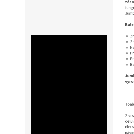
záso
fung
Jumb
Bale
🔹 Z
🔹 2-
🔹 Ná
🔹 Pr
🔹 P
🔹 B
Jumb
vyro
Toal
2-vr
celul
6ks v
návin