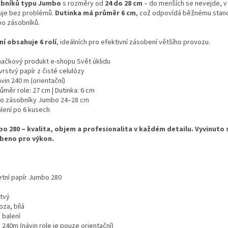
bníků typu Jumbo
s rozměry od
24 do 28 cm
– do menších se nevejde, v 
uje bez problémů.
Dutinka má průměr 6 cm
, což odpovídá běžnému stan
o zásobníků.
ní obsahuje 6 rolí
, ideálních pro efektivní zásobení většího provozu.
načkový produkt e-shopu Svět úklidu
vrstvý papír z čisté celulózy
vin 240 m (orientační)
ůměr role: 27 cm | Dutinka: 6 cm
ro zásobníky Jumbo 24–28 cm
alení po 6 kusech
o 280 – kvalita, objem a profesionalita v každém detailu. Vyvinuto s
beno pro výkon.
etní papír Jumbo 280
stvý
oza, bílá
 balení
 240m (návin role je pouze orientační)