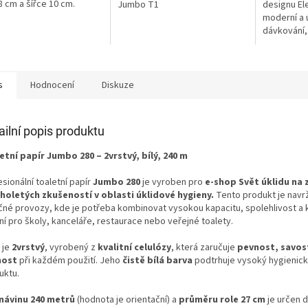
8 cm a šířce 10 cm.
Jumbo T1
designu Ele
moderní a 
dávkování,
toalety a u
s
Hodnocení
Diskuze
ailní popis produktu
etní papír Jumbo 280 – 2vrstvý, bílý, 240 m
sionální toaletní papír
Jumbo 280
je vyroben pro
e-shop Svět úklidu na 
holetých zkušeností v oblasti úklidové hygieny.
Tento produkt je navr
čné provozy, kde je potřeba kombinovat vysokou kapacitu, spolehlivost a 
ní pro školy, kanceláře, restaurace nebo veřejné toalety.
 je
2vrstvý
, vyrobený z
kvalitní celulózy
, která zaručuje
pevnost, savos
nost
při každém použití. Jeho
čistě bílá barva
podtrhuje vysoký hygienick
uktu.
návinu 240 metrů
(hodnota je orientační) a
průměru role 27 cm
je určen 