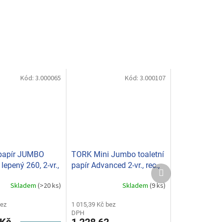
Kód:
3.000065
Kód:
3.000107
 papír JUMBO
TORK Mini Jumbo toaletní
lepený 260, 2-vr.,
papír Advanced 2-vr., rec.,
Další
a bílá (bal.6ks)
role 18,8cm, (bal. 12ks) T2
produkt
Skladem
(>20 ks)
Skladem
(9 ks)
120280
bez
1 015,39 Kč bez
DPH