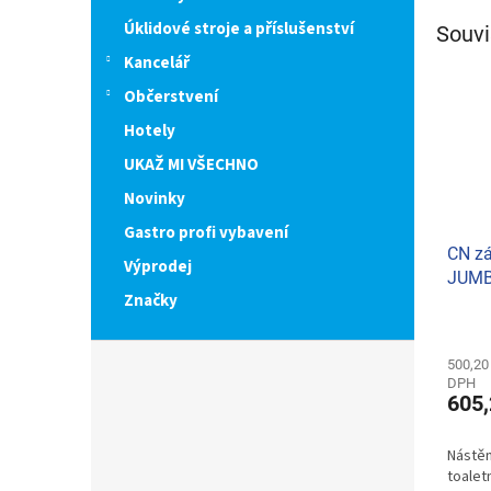
Úklidové stroje a příslušenství
Souvi
Kancelář
Občerstvení
Hotely
UKAŽ MI VŠECHNO
Novinky
Gastro profi vybavení
CN zá
Výprodej
JUMB
Značky
Průmě
hodno
produ
500,20
DPH
je
605,
4,0
z
5
Nástěn
hvězdi
toalet