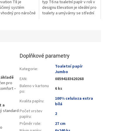
vation T8 je
typ T6 na toaletní papír v roli v
účinný systém
designu Elevation je ideální pro
 vhodný pro náročné
toalety a umývárny se střední
mývárny s vysokou...
až vysokou návštěvností.
Doplňkové parametry
Toaletní papír
Kategorie
:
Jumbo
základě
EAN
:
08594183620268
žen pro
Baleno v kartonu
komfort –
6 ks
po
:
100% celuloza extra
Kvalita papíru
:
bílá
t a
ý standard
Počet vrstev
2
papíru
:
Průměr role
:
27 cm
do
Návin papíru
:
6x240 ks