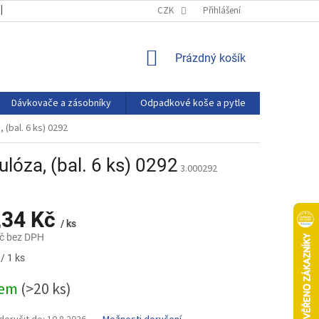
OBCHODNÍ PODMÍNKY
PODMÍNKY OCHRANY OSOBNÍCH ÚDAJŮ
CZK
Přihlášení
NÁKUPNÍ
Prázdný košík
KOŠÍK
Dávkovače a zásobníky
Odpadkové koše a pytle
Eco produ
 (bal. 6 ks) 0292
ulóza, (bal. 6 ks) 0292
3.000292
,34 Kč
/ ks
č bez DPH
/ 1 ks
dem
(>20 ks)