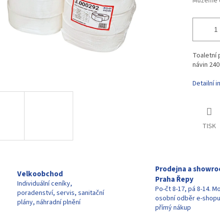
Můžeme d
Toaletní 
návin 240
Detailní 
TISK
Prodejna a showr
Velkoobchod
Praha Řepy
Individuální ceníky,
Po-čt 8-17, pá 8-14. M
poradenství, servis, sanitační
osobní odběr e-shop
plány, náhradní plnění
přímý nákup