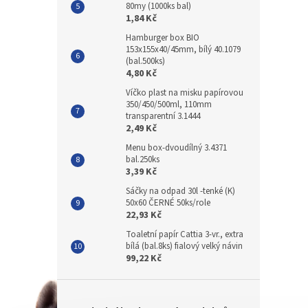
80my (1000ks bal)
1,84 Kč
Hamburger box BIO
153x155x40/45mm, bílý 40.1079
(bal.500ks)
4,80 Kč
Víčko plast na misku papírovou
350/450/500ml, 110mm
transparentní 3.1444
2,49 Kč
Menu box-dvoudílný 3.4371
bal.250ks
3,39 Kč
Sáčky na odpad 30l -tenké (K)
50x60 ČERNÉ 50ks/role
22,93 Kč
Toaletní papír Cattia 3-vr., extra
bílá (bal.8ks) fialový velký návin
99,22 Kč