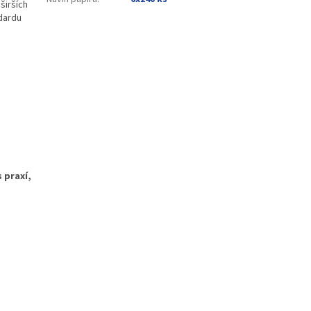
širších
dardu
 praxí,