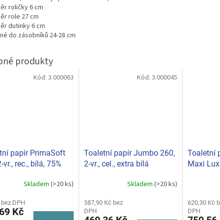
ěr roličky 6 cm
ěr role 27 cm
ěr dutinky 6 cm
né do zásobníků 24-28 cm
Kód:
3.000063
Kód:
3.000045
tní papír PrimaSoft
Toaletní papír Jumbo 260,
Toaletní
-vr., rec., bílá, 75%
2-vr., cel., extra bílá
Maxi Lux 
t (bal.6ks) 010207
(bal.6ks) 010305
cel., extr
Skladem
(>20 ks)
Skladem
(>20 ks)
Průměrné
010309
hodnocení
 bez DPH
produktu
387,90 Kč bez
620,30 Kč 
69 Kč
DPH
DPH
je