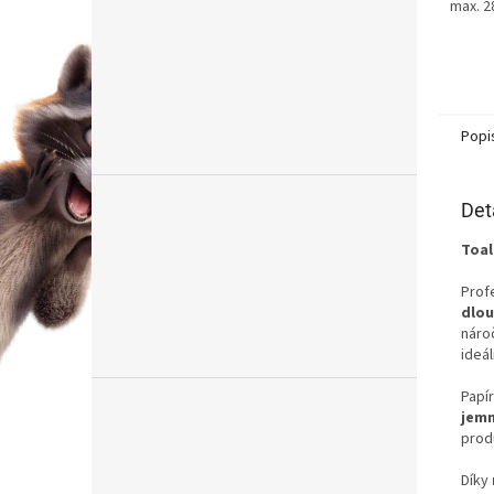
max. 2
Popi
Det
Toal
Profe
dlou
náro
ideál
Papír
jem
prod
Díky