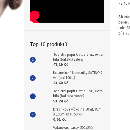
Měrná
78,45 K
cena:
Středn
papíru
role 2
bílá 7
Top 10 produktů
Toaletní papír Cattia 2-vr., extra
bílá (bal.8ks) zelený
47,19 Kč
Kosmetické kapesníky SATINO 2-
vr., (bal.100ks)
23,60 Kč
Toaletní papír Cattia 3-vr., extra
bílá (bal.8ks) modrý
53,24 Kč
Dresinkové víčko na 50ml, 80ml
a 100ml (bal. 50 ks)
0,51 Kč
Vakuovací sáček 200x250mm