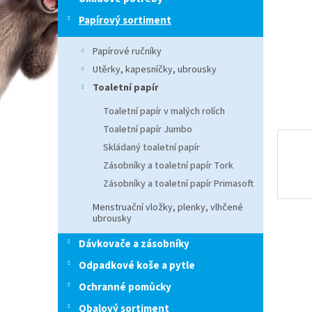
n
e
Papírový sortiment
l
Papírové ručníky
Utěrky, kapesníčky, ubrousky
Toaletní papír
Toaletní papír v malých rolích
Toaletní papír Jumbo
Skládaný toaletní papír
Zásobníky a toaletní papír Tork
Zásobníky a toaletní papír Primasoft
Menstruační vložky, plenky, vlhčené
ubrousky
Dávkovače a zásobníky
Odpadkové koše a pytle
Ochranné pomůcky
Obalový sortiment