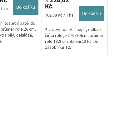
 Kč
1 228,62
Kč
Do košíku
 1 ks
Do košíku
Měrná
102,38 Kč / 1 ks
cena:
tní toaletní papír do
 průměr role 26 cm,
2-vrstvý toaletní papír, délka x
xtra bílý, celulóza,
šířka role je 170x9,4cm, průměr
m.
role 18,8 cm. Balení 12 ks. Do
zásobníku T2.