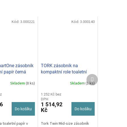
Kód:
3.000221
Kód:
3.000140
artOne zásobník
TORK zásobník na
ní papír černá
kompaktní role toaletní
Další
papír T6 557500
produkt
Skladem
(8 ks)
Skladem
(1 ks)
z
1 252 Kč bez
DPH
6
1 514,92
Do košíku
Kč
Do košíku
 toaletní papír v
Tork Twin Mid-size zásobník