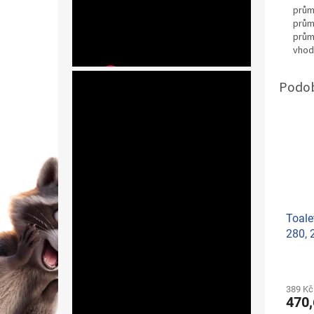
prům
prům
prům
vhod
Toale
280, 2
bělos
389 Kč
470,