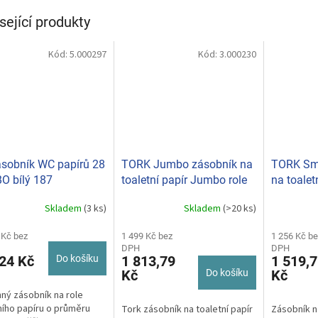
sející produkty
Kód:
5.000297
Kód:
3.000230
sobník WC papírů 28
TORK Jumbo zásobník na
TORK Sm
O bílý 187
toaletní papír Jumbo role
na toalet
T1 554000
680008
Skladem
(3 ks)
Skladem
(>20 ks)
rné
cení
ktu
 Kč bez
1 499 Kč bez
1 256 Kč be
DPH
DPH
24 Kč
Do košíku
1 813,79
1 519,7
Kč
Do košíku
Kč
ný zásobník na role
ček.
ního papíru o průměru
Tork zásobník na toaletní papír
Zásobník na