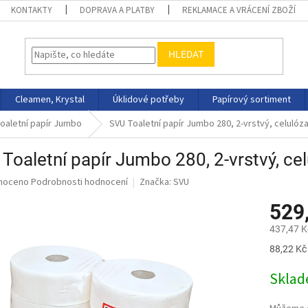
KONTAKTY
DOPRAVA A PLATBY
REKLAMACE A VRÁCENÍ ZBOŽÍ
HLEDAT
Cleamen, Krystal
Úklidové potřeby
Papírový sortiment
oaletní papír Jumbo
SVU Toaletní papír Jumbo 280, 2-vrstvý, celulóza,
Toaletní papír Jumbo 280, 2-vrstvý, cel
né
noceno
Podrobnosti hodnocení
Značka:
SVU
ní
529
u
437,47 K
Měrná
88,22 Kč 
cena:
ek.
Skla