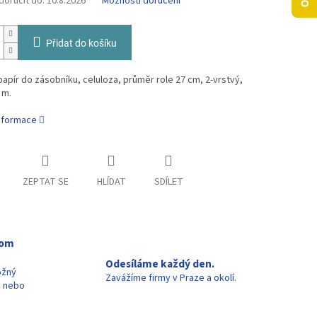
oručit do:
10.8.2026
Možnosti doručení
Přidat do košíku
papír do zásobníku, celuloza, průměr role 27 cm, 2-vrstvý,
 m.
informace
ZEPTAT SE
HLÍDAT
SDÍLET
oom
Odesíláme každý den.
ožný
Zavážíme firmy v Praze a okolí.
u nebo