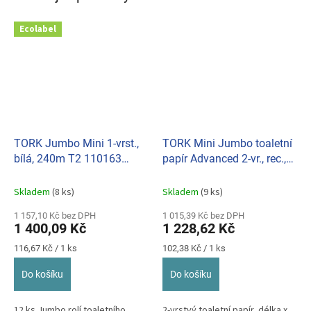
Ecolabel
TORK Jumbo Mini 1-vrst.,
TORK Mini Jumbo toaletní
bílá, 240m T2 110163
papír Advanced 2-vr., rec.,
(bal.12ks)
role 18,8cm, (bal. 12ks) T2
120280
Skladem
(8 ks)
Skladem
(9 ks)
1 157,10 Kč bez DPH
1 015,39 Kč bez DPH
1 400,09 Kč
1 228,62 Kč
Měrná
Měrná
116,67 Kč / 1 ks
102,38 Kč / 1 ks
cena:
cena:
Do košíku
Do košíku
12 ks Jumbo rolí toaletního
2-vrstvý toaletní papír, délka x