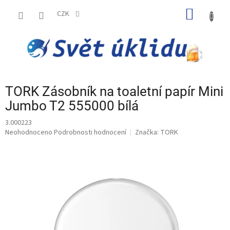
Přejít
NÁKUP
na
CZK
obsah
KOŠÍK
TORK Zásobník na toaletní papír Mini
Jumbo T2 555000 bílá
3.000223
Průměrné
Neohodnoceno
Podrobnosti hodnocení
Značka:
TORK
hodnocení
produktu
je
0,0
z
5
hvězdiček.