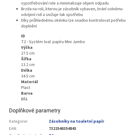
vypotřebování role a minimalizuje objem odpadu
Brzda na roli, kterou je zásobník vybaven, brání volnému
odvíjení rolí a snižuje tak spotřebu
Díky průhlednému okénku lze snadno kontrolovat potřebu
doplnění
ID
T2 - Systém toal. papíru Mini Jumbo
Výška
27.5 cm
Šířka
13.2 cm
Délka
34.5 cm
Materiál
Plast
Barva
Bílá
Doplňkové parametry
Kategorie
:
Zásobníky na toaletní papír
EAN
:
7322540354843