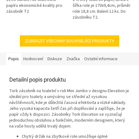
papíru ekonomické kvality pro
šířka role je 170x9,4cm, průměr
zásobník T2
role 18,8 cm. Balení 12 ks. Do
zásobníku T2.
ZOBRAZIT VŠECHNY SOUVISEJÍCÍ PRODUKTY
Popis
Hodnocení
Diskuze
Značka
Ostatní informace
Detailní popis produktu
Tork zásobník na toaletní v roli Mini Jumbo v designu Elevation je
ideální pro toalety a umývárny se střední až vysokou
návštěvností, kde je důležitá časová efektivita a nízké náklady.
Jeho vysoká kapacita šetří čas při doplňování a zajišťuje, že je
papír vždy k dispozici. Zásobníky Tork Elevation se vyznačují
jednoduchou obsluhou a funkčním, moderním designem, který
na vaše hosty udělá trvalý dojem.
Chytrý držák na zbytkové role umožňuje úplné