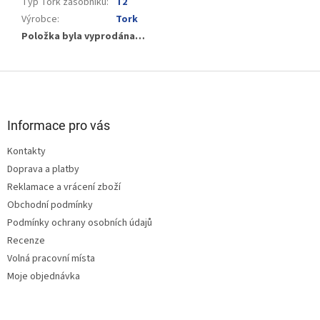
Typ Tork zásobníku
:
T2
Výrobce
:
Tork
Položka byla vyprodána…
Z
á
p
a
Informace pro vás
t
Kontakty
í
Doprava a platby
Reklamace a vrácení zboží
Obchodní podmínky
Podmínky ochrany osobních údajů
Recenze
Volná pracovní místa
Moje objednávka