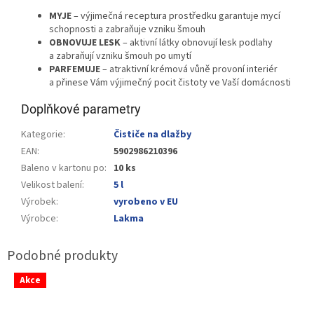
MYJE
– výjimečná receptura prostředku garantuje mycí
schopnosti a zabraňuje vzniku šmouh
OBNOVUJE LESK
– aktivní látky obnovují lesk podlahy
a zabraňují vzniku šmouh po umytí
PARFEMUJE
– atraktivní krémová vůně provoní interiér
a přinese Vám výjimečný pocit čistoty ve Vaší domácnosti
Doplňkové parametry
Kategorie
:
Čističe na dlažby
EAN
:
5902986210396
Baleno v kartonu po
:
10 ks
Velikost balení
:
5 l
Výrobek
:
vyrobeno v EU
Výrobce
:
Lakma
Akce