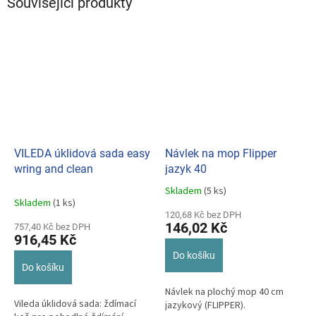
Související produkty
VILEDA úklidová sada easy
Návlek na mop Flipper
wring and clean
jazyk 40
Skladem
(5 ks)
Průměrné
Skladem
(1 ks)
hodnocení
120,68 Kč bez DPH
produktu
146,02 Kč
757,40 Kč bez DPH
je
916,45 Kč
5,0
Do košíku
z
Do košíku
5
hvězdiček.
Návlek na plochý mop 40 cm
Vileda úklidová sada: ždímací
jazykový (FLIPPER).