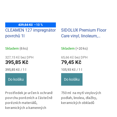
439,84 Kč
–10 %
CLEAMEN 127 impregnátor
SIDOLUX Premium Floor
povrchů 1l
Care vinyl, linoleum,
dlažba, obklady podlahy
Ylang Ylang 750ml
Skladem
(6 ks)
Skladem
(>20 ks)
327,15 Kč bez DPH
65,66 Kč bez DPH
395,85 Kč
79,45 Kč
Měrná
Měrná
395,85 Kč / 1 l
105,93 Kč / 1 l
cena:
cena:
Do košíku
Do košíku
Prostředek je určen k ochraně
750 ml na mytí vinylových
povrchu porézních a částečně
podlah, linolea, dlažby,
porézních materiálů,
keramických obkladů
keramických a kamenných
podlah a obkladů stěn.