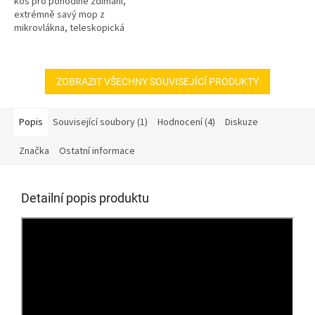
koš pro pohodlné ždímání,
extrémně savý mop z
mikrovlákna, teleskopická
rukojeť
ZOBRAZIT VŠECHNY SOUVISEJÍCÍ PRODUKTY
Popis
Související soubory (1)
Hodnocení (4)
Diskuze
Značka
Ostatní informace
Detailní popis produktu