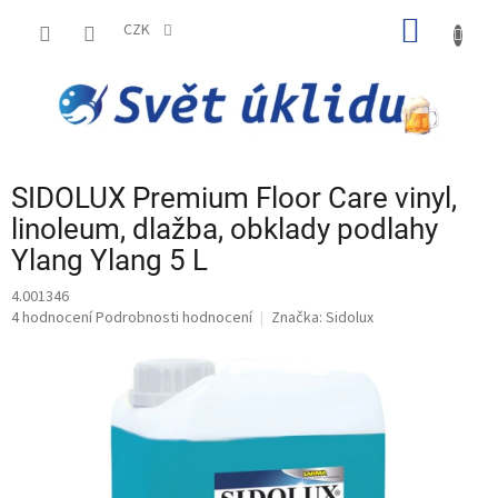
Přejít
NÁKUP
na
CZK
obsah
KOŠÍK
SIDOLUX Premium Floor Care vinyl,
linoleum, dlažba, obklady podlahy
Ylang Ylang 5 L
4.001346
Průměrné
4 hodnocení
Podrobnosti hodnocení
Značka:
Sidolux
hodnocení
produktu
je
5,0
z
5
hvězdiček.