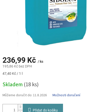
236,99 Kč
/ ks
195,86 Kč bez DPH
Měrná
47,40 Kč / 1 l
cena:
Skladem
(18 ks)
Můžeme doručit do:
11.8.2026
Možnosti doručení
Přidat do košíku