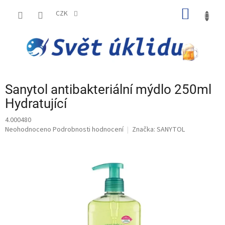
Přejít
NÁKUP
na
CZK
obsah
KOŠÍK
Sanytol antibakteriální mýdlo 250ml
Hydratující
4.000480
Průměrné
Neohodnoceno
Podrobnosti hodnocení
Značka:
SANYTOL
hodnocení
produktu
je
0,0
z
5
hvězdiček.