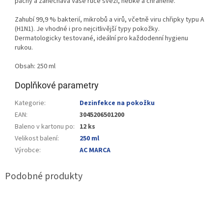
pachy a zanechává Vaše ruce svěží, hebké a chráněné.
Zahubí 99,9 % bakterií, mikrobů a virů, včetně viru chřipky typu A
(H1N1). Je vhodné i pro nejcitlivější typy pokožky.
Dermatologicky testované, ideální pro každodenní hygienu
rukou.
Obsah: 250 ml
Doplňkové parametry
Kategorie
:
Dezinfekce na pokožku
EAN
:
3045206501200
Baleno v kartonu po
:
12 ks
Velikost balení
:
250 ml
Výrobce
:
AC MARCA