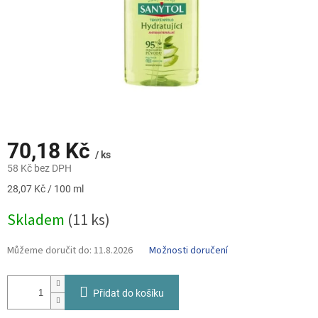
70,18 Kč
/ ks
58 Kč bez DPH
Měrná
28,07 Kč / 100 ml
cena:
Skladem
(11 ks)
Můžeme doručit do:
11.8.2026
Možnosti doručení
Přidat do košíku