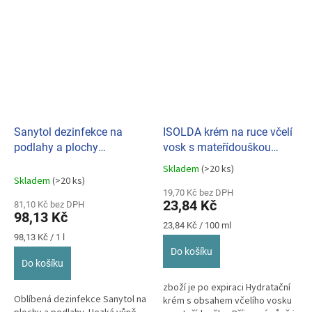
Sanytol dezinfekce na
ISOLDA krém na ruce včelí
podlahy a plochy
vosk s mateřídouškou
Eukalyptus 1l
100ml
Skladem
(>20 ks)
Průměrné
Skladem
(>20 ks)
hodnocení
19,70 Kč bez DPH
produktu
23,84 Kč
81,10 Kč bez DPH
je
98,13 Kč
5,0
Měrná
23,84 Kč / 100 ml
z
Měrná
cena:
98,13 Kč / 1 l
cena:
5
Do košíku
hvězdiček.
Do košíku
zboží je po expiraci Hydratační
Oblíbená dezinfekce Sanytol na
krém s obsahem včelího vosku