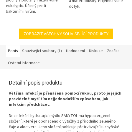
plochy a podlahy. Hezká vůně
a mateřídoušky. Příjemná vůně i
eukalyptu. Účinný proti
dotyk.
bakteriím i virům.
ZOBRAZIT VŠECHNY SOUVISEJÍCÍ PRODUKTY
Popis
Související soubory (1)
Hodnocení
Diskuze
Značka
Ostatní informace
Detailní popis produktu
Většina infekcí je přenášena pomocí rukou, proto je jejich
pravidelné mytí tím nejjednodušším způsobem, jak
infekcím předcházet.
Dezinfekční hydratující mýdlo SANYTOL má hypoalergenní
složení, které je obohaceno o výtažky z přírodního zeleného
čaje a aloe vera. Jeho složení pohlcuje přetrvávající kuchyňské