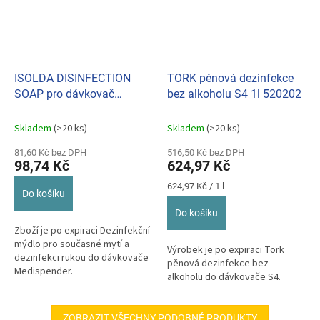
ISOLDA DISINFECTION
TORK pěnová dezinfekce
SOAP pro dávkovač
bez alkoholu S4 1l 520202
MEDISPENDER 500ml
Skladem
(>20 ks)
Skladem
(>20 ks)
81,60 Kč bez DPH
516,50 Kč bez DPH
98,74 Kč
624,97 Kč
Měrná
624,97 Kč / 1 l
Do košíku
cena:
Do košíku
Zboží je po expiraci Dezinfekční
mýdlo pro současné mytí a
Výrobek je po expiraci Tork
dezinfekci rukou do dávkovače
pěnová dezinfekce bez
Medispender.
alkoholu do dávkovače S4.
ZOBRAZIT VŠECHNY PODOBNÉ PRODUKTY