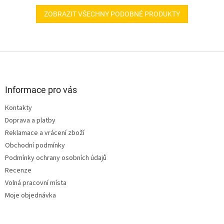
ZOBRAZIT VŠECHNY PODOBNÉ PRODUKTY
Z
á
p
a
Informace pro vás
t
Kontakty
í
Doprava a platby
Reklamace a vrácení zboží
Obchodní podmínky
Podmínky ochrany osobních údajů
Recenze
Volná pracovní místa
Moje objednávka