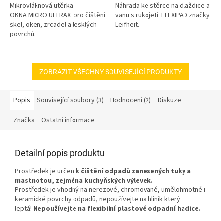
Mikrovláknová utěrka
Náhrada ke stěrce na dlaždice a
OKNA MICRO ULTRAX pro čištění
vanu s rukojetí FLEXIPAD značky
skel, oken, zrcadel a lesklých
Leifheit.
povrchů.
ZOBRAZIT VŠECHNY SOUVISEJÍCÍ PRODUKTY
Popis
Související soubory (3)
Hodnocení (2)
Diskuze
Značka
Ostatní informace
Detailní popis produktu
Prostředek je určen
k čištění odpadů zanesených tuky a
mastnotou, zejména kuchyňských výlevek.
Prostředek je vhodný na nerezové, chromované, umělohmotné i
keramické povrchy odpadů, nepoužívejte na hliník který
leptá!
Nepoužívejte na flexibilní plastové odpadní hadice.