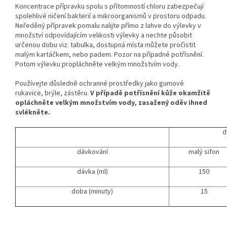
Koncentrace přípravku spolu s přítomností chloru zabezpečují
spolehlivé ničení bakterií a mikroorganismů v prostoru odpadu.
Neředěný přípravek pomalu nalijte přímo z lahve do výlevky v
množství odpovídajícím velikosti výlevky a nechte působit
určenou dobu viz. tabulka, dostupná místa můžete pročistit
malým kartáčkem, nebo padem. Pozor na případné potřísnění.
Potom výlevku propláchněte velkým množstvím vody.
Používejte důsledně ochranné prostředky jako gumové
rukavice, brýle, zástěru.
V případě potřísnění kůže okamžitě
opláchněte velkým množstvím vody, zasažený oděv ihned
svlékněte.
d
dávkování
malý sifon
dávka (ml)
150
doba (minuty)
15