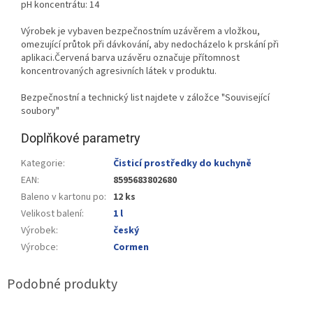
pH koncentrátu: 14
Výrobek je vybaven bezpečnostním uzávěrem a vložkou,
omezující průtok při dávkování, aby nedocházelo k prskání při
aplikaci.Červená barva uzávěru označuje přítomnost
koncentrovaných agresivních látek v produktu.
Bezpečnostní a technický list najdete v záložce "Související
soubory"
Doplňkové parametry
Kategorie
:
Čisticí prostředky do kuchyně
EAN
:
8595683802680
Baleno v kartonu po
:
12 ks
Velikost balení
:
1 l
Výrobek
:
český
Výrobce
:
Cormen