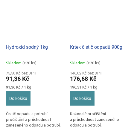
Hydroxid sodný 1kg
Krtek čistič odpadů 900g
Skladem
(>20 ks)
Skladem
(>20 ks)
Průměrné
Průměrné
hodnocení
hodnocení
75,50 Kč bez DPH
146,02 Kč bez DPH
produktu
produktu
91,36 Kč
176,68 Kč
je
je
5,0
5,0
Měrná
Měrná
91,36 Kč / 1 kg
196,31 Kč / 1 kg
z
z
cena:
cena:
5
5
Do košíku
Do košíku
hvězdiček.
hvězdiček.
Čistič odpadu a potrubí -
Dokonalé pročištění
pročištění a průchodnost
a průchodnost zaneseného
zaneseného odpadu a potrubí.
odpadu a potrubí.