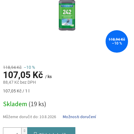
118,94 Kč
–10 %
118,94 Kč
–10 %
107,05 Kč
/ ks
88,47 Kč bez DPH
Měrná
107,05 Kč / 1 l
cena:
Skladem
(19 ks)
Můžeme doručit do:
10.8.2026
Možnosti doručení