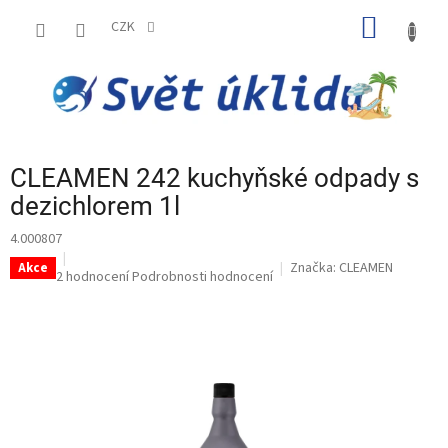
Přejít
NÁKUP
na
CZK
obsah
KOŠÍK
CLEAMEN 242 kuchyňské odpady s
dezichlorem 1l
4.000807
Značka:
CLEAMEN
Akce
Průměrné
2 hodnocení
Podrobnosti hodnocení
hodnocení
produktu
je
5,0
z
5
hvězdiček.