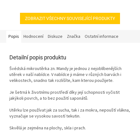
nezanechává šmouhy.
nezanechává šmouhy.
ZOBRAZIT VŠECHNY SOUVISEJÍCÍ PRODUKTY
Popis
Hodnocení
Diskuze
Značka
Ostatní informace
Detailní popis produktu
Švédská mikroutěrka zn. Mandy je jednou z nejoblíbenějších
utěrek v naší nabídce. V nabídce ji máme v různých barvách i
velikostech, snadno tak rozlišíte, kam kterou použijete.
Je šetrná k životnímu prostředí díky její schopnosti vyčistit
jakýkoli povrch, a to bez použití saponátů.
Utěrku lze používat jak za sucha, tak i za mokra, nepouští vlákna,
vyznačuje se vysokou savostí tekutin.
Skvělá je zejména na plochy, skla i prach.