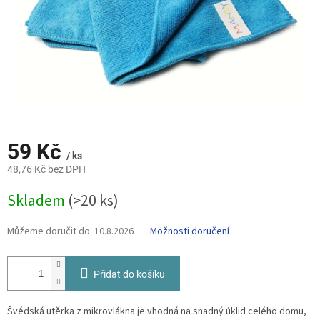
59 Kč
/ ks
48,76 Kč bez DPH
Měrná
Skladem
(>20 ks)
cena:
Můžeme doručit do:
10.8.2026
Možnosti doručení
Přidat do košíku
Švédská utěrka z mikrovlákna je vhodná na snadný úklid celého domu,