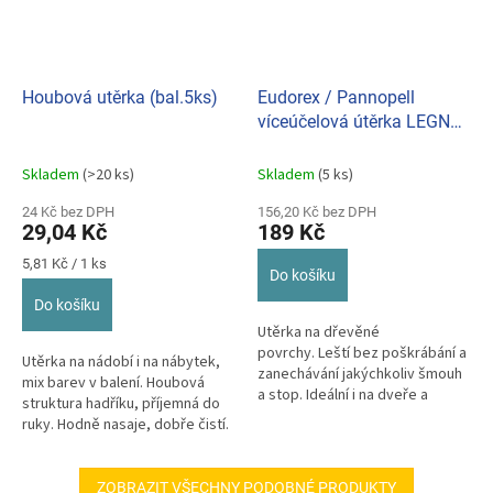
Houbová utěrka (bal.5ks)
Eudorex / Pannopell
víceúčelová útěrka LEGNO
273
Skladem
(>20 ks)
Skladem
(5 ks)
24 Kč bez DPH
156,20 Kč bez DPH
29,04 Kč
189 Kč
Měrná
5,81 Kč / 1 ks
Do košíku
cena:
Do košíku
Utěrka na dřevěné
povrchy. Leští bez poškrábání a
Utěrka na nádobí i na nábytek,
zanechávání jakýchkoliv šmouh
mix barev v balení. Houbová
a stop. Ideální i na dveře a
struktura hadříku, příjemná do
nábytek.
ruky. Hodně nasaje, dobře čistí.
ZOBRAZIT VŠECHNY PODOBNÉ PRODUKTY