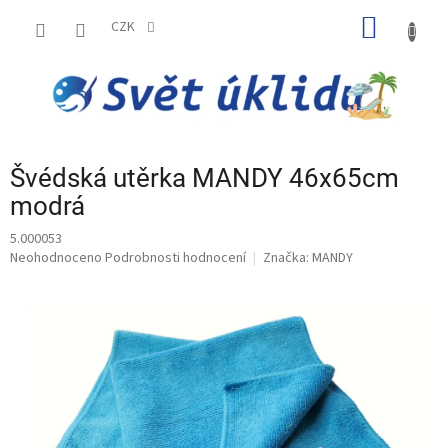
Přejít
NÁKUP
na
CZK
obsah
KOŠÍK
Švédská utěrka MANDY 46x65cm
modrá
5.000053
Průměrné
Neohodnoceno
Podrobnosti hodnocení
Značka:
MANDY
hodnocení
produktu
je
0,0
z
5
hvězdiček.