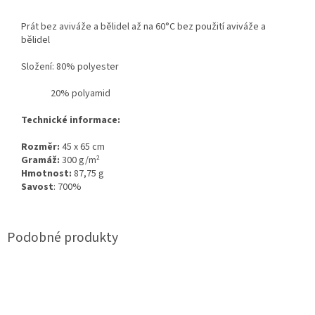
Prát bez aviváže a bělidel až na 60°C bez použití aviváže a
bělidel
Složení: 80% polyester
20% polyamid
Technické informace:
Rozměr:
45 x 65 cm
Gramáž:
300 g/m²
Hmotnost:
87,75 g
Savost
: 700%