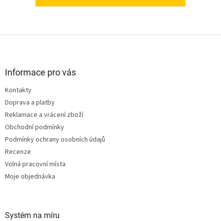
Z
á
p
a
Informace pro vás
t
Kontakty
í
Doprava a platby
Reklamace a vrácení zboží
Obchodní podmínky
Podmínky ochrany osobních údajů
Recenze
Volná pracovní místa
Moje objednávka
Systém na míru