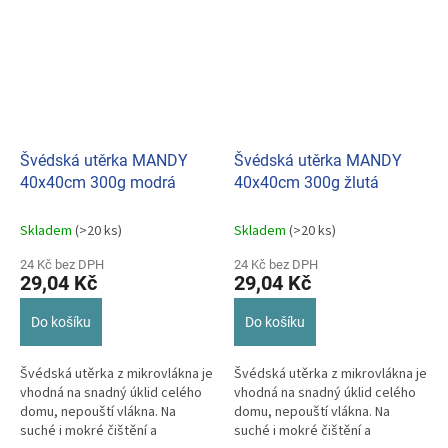
Švédská utěrka MANDY
Švédská utěrka MANDY
40x40cm 300g modrá
40x40cm 300g žlutá
Skladem
(>20 ks)
Skladem
(>20 ks)
24 Kč bez DPH
24 Kč bez DPH
29,04 Kč
29,04 Kč
Do košíku
Do košíku
Švédská utěrka z mikrovlákna je
Švédská utěrka z mikrovlákna je
vhodná na snadný úklid celého
vhodná na snadný úklid celého
domu, nepouští vlákna. Na
domu, nepouští vlákna. Na
suché i mokré čištění a
suché i mokré čištění a