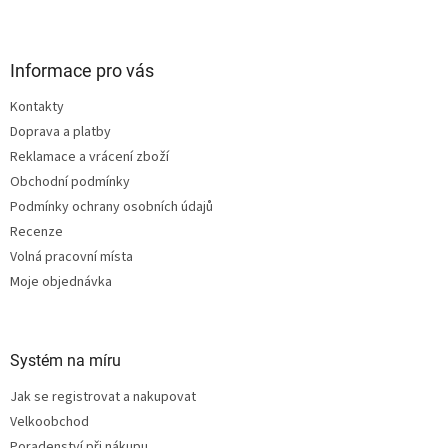
l
Z
á
á
d
p
a
a
Informace pro vás
c
t
í
Kontakty
í
p
Doprava a platby
r
v
Reklamace a vrácení zboží
k
Obchodní podmínky
y
Podmínky ochrany osobních údajů
v
ý
Recenze
p
Volná pracovní místa
i
Moje objednávka
s
u
Systém na míru
Jak se registrovat a nakupovat
Velkoobchod
Poradenství při nákupu