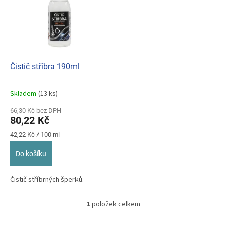
p
o
i
d
s
u
p
k
r
t
o
ů
d
Čistič stříbra 190ml
u
k
Skladem
(13 ks)
Průměrné
t
hodnocení
ů
66,30 Kč bez DPH
produktu
80,22 Kč
je
5,0
Měrná
42,22 Kč / 100 ml
z
cena:
5
Do košíku
hvězdiček.
Čistič stříbrných šperků.
1
položek celkem
O
v