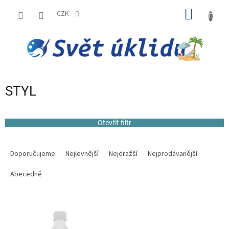
Přejít
NÁKUP
na
CZK
obsah
KOŠÍK
STYL
Otevřít filtr
Ř
a
Doporučujeme
Nejlevnější
Nejdražší
Nejprodávanější
z
e
Abecedně
n
í
V
p
ý
r