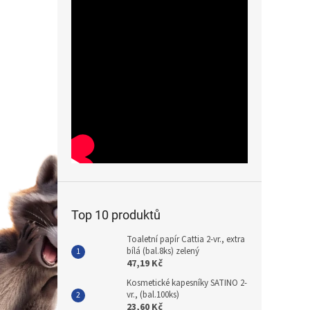
Top 10 produktů
Toaletní papír Cattia 2-vr., extra
bílá (bal.8ks) zelený
47,19 Kč
Kosmetické kapesníky SATINO 2-
vr., (bal.100ks)
23,60 Kč