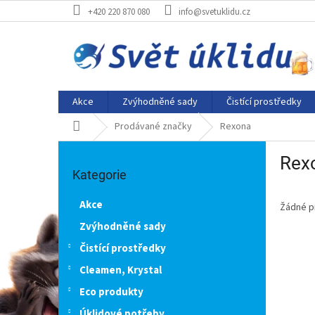
Přejít
+420 220 870 080
info@svetuklidu.cz
na
obsah
Akce
Zvýhodněné sady
Čistící prostředky
Domů
Prodávané značky
Rexona
P
Rex
Přeskočit
o
kategorie
Kategorie
s
t
Akce
Žádné p
r
a
Zvýhodněné sady
n
Čistící prostředky
n
Cleamen, Krystal
í
p
Eco produkty
a
Úklidové potřeby