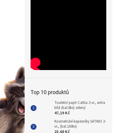
Top 10 produktů
Toaletní papír Cattia 2-vr., extra
bílá (bal.8ks) zelený
47,19 Kč
Kosmetické kapesníky SATINO 2-
vr., (bal.100ks)
23,60 Kč