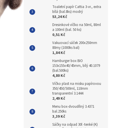
Toaletní papír Cattia 3-vr., extra
bílá (bal.8ks) modrý
53,24 Kč
Dresinkové víčko na 50ml, 80ml
a 100ml (bal. 50 ks)
0,51 Kč
Vakuovací sáček 200x250mm
80my (1000ks bal)
1,84 Kč
Hamburger box BIO
153x155x40/45mm, bílý 40.1079
(bal.500ks)
4,80 Kč
Víčko plast na misku papírovou
350/450/500ml, 110mm
transparentní 3.1444
2,49 Kč
Menu box-dvoudílný 3.4371
bal.250ks
3,39 Kč
Sáčky na odpad 30l -tenké (K)