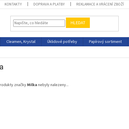
KONTAKTY
DOPRAVA A PLATBY
REKLAMACE A VRÁCENÍ ZBOŽÍ
HLEDAT
Cleamen, Krystal
Úklidové potřeby
Papírový sortiment
a
rodukty značky
Milka
nebyly nalezeny...