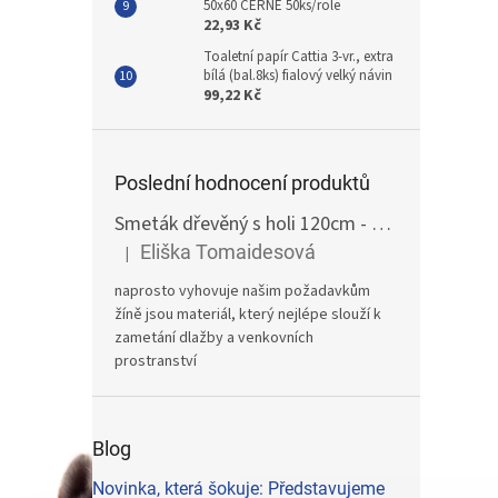
50x60 ČERNÉ 50ks/role
22,93 Kč
Toaletní papír Cattia 3-vr., extra
bílá (bal.8ks) fialový velký návin
99,22 Kč
Poslední hodnocení produktů
Smeták dřevěný s holi 120cm - žíně
Eliška Tomaidesová
|
Hodnocení produktu je 5 z 5 hvězdiček.
naprosto vyhovuje našim požadavkům
žíně jsou materiál, který nejlépe slouží k
zametání dlažby a venkovních
prostranství
Blog
Novinka, která šokuje: Představujeme