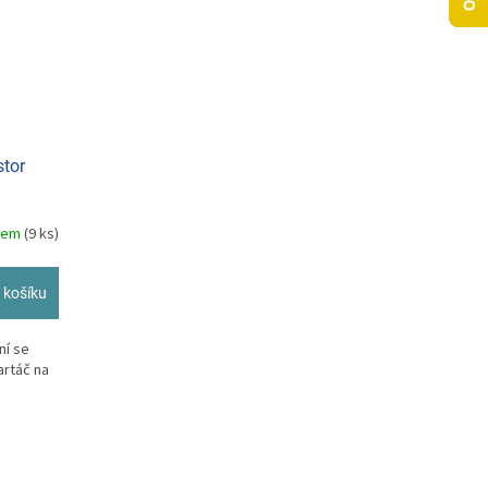
stor
dem
(9 ks)
 košíku
ní se
artáč na