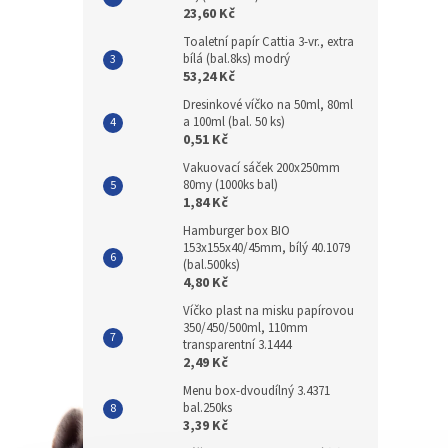
23,60 Kč
Toaletní papír Cattia 3-vr., extra
bílá (bal.8ks) modrý
53,24 Kč
Dresinkové víčko na 50ml, 80ml
a 100ml (bal. 50 ks)
0,51 Kč
Vakuovací sáček 200x250mm
80my (1000ks bal)
1,84 Kč
Hamburger box BIO
153x155x40/45mm, bílý 40.1079
(bal.500ks)
4,80 Kč
Víčko plast na misku papírovou
350/450/500ml, 110mm
transparentní 3.1444
2,49 Kč
Menu box-dvoudílný 3.4371
bal.250ks
3,39 Kč