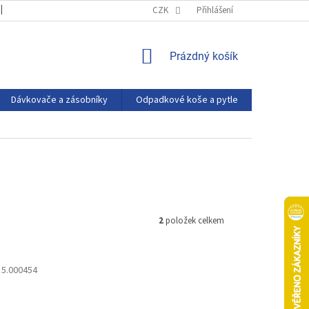
OBCHODNÍ PODMÍNKY
PODMÍNKY OCHRANY OSOBNÍCH ÚDAJŮ
CZK
Přihlášení
NÁKUPNÍ
Prázdný košík
KOŠÍK
Dávkovače a zásobníky
Odpadkové koše a pytle
Eco produ
2
položek celkem
:
5.000454