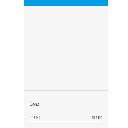
Cena
449
Kč
494
Kč