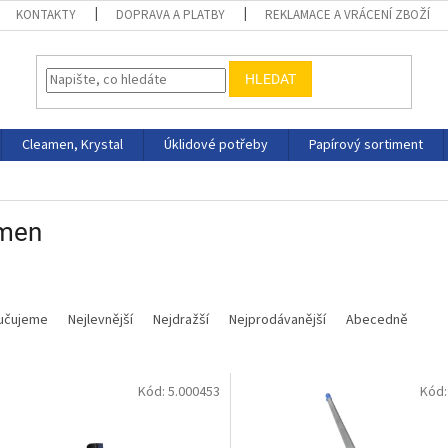
KONTAKTY
DOPRAVA A PLATBY
REKLAMACE A VRÁCENÍ ZBOŽÍ
HLEDAT
Cleamen, Krystal
Úklidové potřeby
Papírový sortiment
men
učujeme
Nejlevnější
Nejdražší
Nejprodávanější
Abecedně
Kód:
5.000453
Kód