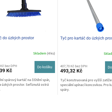
č do úzkých prostor
Tyč pro kartáč do úzkých pro
Skladem
(4 ks)
Skla
 Kč bez DPH
407,70 Kč bez DPH
Do košíku
Do
39 Kč
493,32 Kč
lní spárový kartáč na čištění spár,
​Tyč konstruovaná pro vyšší zatíže
a úzkých prostor.​ Seříznutá ostrá
speciální upínací koncovkou.​ Pro k
.
spáry.
O
v
l