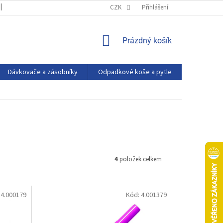
OBCHODNÍ PODMÍNKY
PODMÍNKY OCHRANY OSOBNÍCH ÚDAJŮ
CZK
Přihlášení
NÁKUPNÍ
Prázdný košík
KOŠÍK
Dávkovače a zásobníky
Odpadkové koše a pytle
Eco produ
4
položek celkem
:
4.000179
Kód:
4.001379