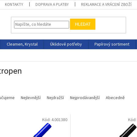
KONTAKTY
DOPRAVA A PLATBY
REKLAMACE A VRÁCENÍ ZBOŽÍ
HLEDAT
Cleamen, Krystal
Úklidové potřeby
Papírový sortiment
tropen
učujeme
Nejlevnější
Nejdražší
Nejprodávanější
Abecedně
Kód:
4.001380
Kód