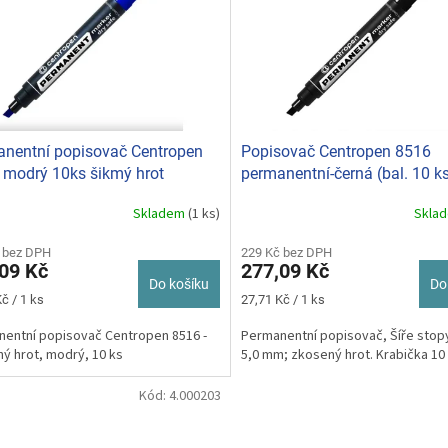
nentní popisovač Centropen
Popisovač Centropen 8516
 modrý 10ks šikmý hrot
permanentní-černá (bal. 10 k
šikmý hrot
Skladem
(1 ks)
Skla
 bez DPH
229 Kč bez DPH
09 Kč
277,09 Kč
Do košíku
Do
Měrná
č / 1 ks
27,71 Kč / 1 ks
cena:
entní popisovač Centropen 8516 -
Permanentní popisovač, Šíře stopy:
ý hrot, modrý, 10 ks
5,0 mm; zkosený hrot. Krabička 10 
Kód:
4.000203