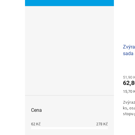
Zvýra
sada 
51,90 
62,8
Měrná
15,70 K
cena:
Zvýraz
ks, os
Cena
stopu 
62
Kč
278
Kč