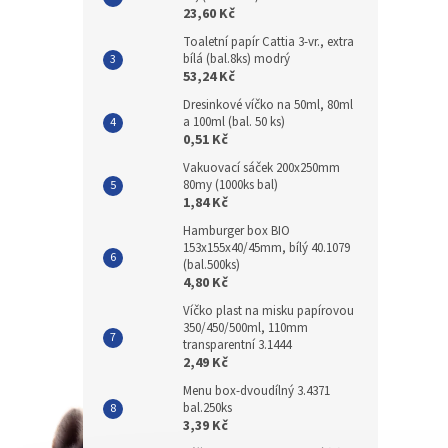
23,60 Kč
Toaletní papír Cattia 3-vr., extra
bílá (bal.8ks) modrý
53,24 Kč
Dresinkové víčko na 50ml, 80ml
a 100ml (bal. 50 ks)
0,51 Kč
Vakuovací sáček 200x250mm
80my (1000ks bal)
1,84 Kč
Hamburger box BIO
153x155x40/45mm, bílý 40.1079
(bal.500ks)
4,80 Kč
Víčko plast na misku papírovou
350/450/500ml, 110mm
transparentní 3.1444
2,49 Kč
Menu box-dvoudílný 3.4371
bal.250ks
3,39 Kč