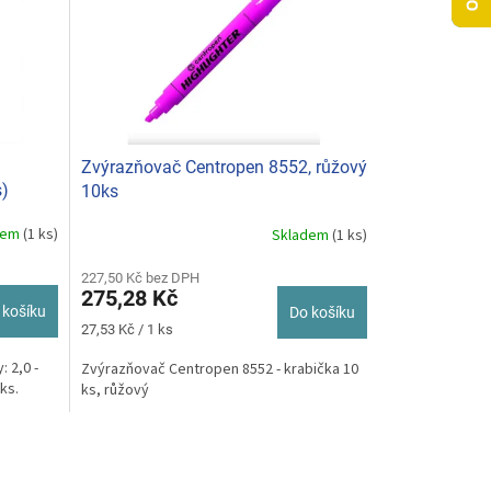
Zvýrazňovač Centropen 8552, růžový
s)
10ks
dem
(1 ks)
Skladem
(1 ks)
227,50 Kč bez DPH
275,28 Kč
 košíku
Do košíku
Měrná
27,53 Kč / 1 ks
cena:
 2,0 -
Zvýrazňovač Centropen 8552 - krabička 10
ks.
ks, růžový