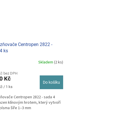
zňovače Centropen 2822 -
4 ks
Skladem
(2 ks)
Kč bez DPH
0 Kč
Do košíku
č / 1 ks
ňovače Centropen 2822 - sada 4
azen klínovým hrotem, který vytvoří
písma šíře 1–3 mm
O
v