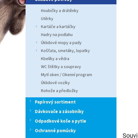
n
e
Houbičky a drátěnky
l
Utěrky
Kartáče a kartáčky
Hadry na podlahu
Úklidové mopy a pady
Košťata, smetáky, lopatky
Kbelíky a vědra
WC štětky a soupravy
Mytí oken / Okenní program
Úklidové vozíky
Rohože a předložky
Papírový sortiment
Dávkovače a zásobníky
Odpadkové koše a pytle
Ochranné pomůcky
Souvi