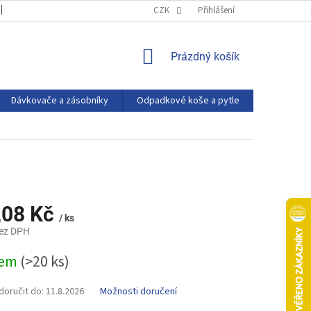
OBCHODNÍ PODMÍNKY
PODMÍNKY OCHRANY OSOBNÍCH ÚDAJŮ
CZK
Přihlášení
NÁKUPNÍ
Prázdný košík
KOŠÍK
Dávkovače a zásobníky
Odpadkové koše a pytle
Eco produ
,08 Kč
/ ks
bez DPH
dem
(>20 ks)
oručit do:
11.8.2026
Možnosti doručení