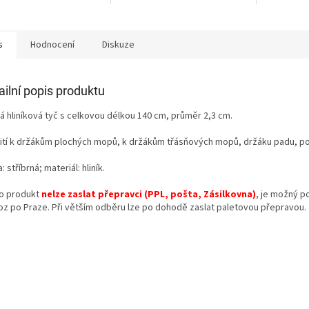
s
Hodnocení
Diskuze
ailní popis produktu
á hliníková tyč s celkovou délkou 140 cm, průměr 2,3 cm.
ití k držákům plochých mopů, k držákům třásňových mopů, držáku padu, 
: stříbrná; materiál: hliník.
o produkt
nelze zaslat přepravci (PPL, pošta, Zásilkovna)
, je možný p
oz po Praze. Při větším odběru lze po dohodě zaslat paletovou přepravou.