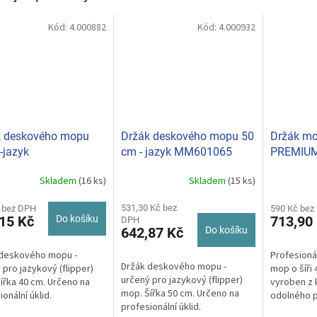
Kód:
4.000882
Kód:
4.000932
k deskového mopu
Držák deskového mopu 50
Držák m
-jazyk
cm - jazyk MM601065
PREMIUM
ČERNÁ 
Skladem
(16 ks)
Skladem
(15 ks)
531,30 Kč bez
 bez DPH
590 Kč bez
15 Kč
Do košíku
713,90
DPH
642,87 Kč
Do košíku
 deskového mopu -
Profesioná
Držák deskového mopu -
 pro jazykový (flipper)
mop o šíři 
určený pro jazykový (flipper)
ířka 40 cm. Určeno na
vyroben z k
mop. Šířka 50 cm. Určeno na
onální úklid.
odolného p
profesionální úklid.
(flipper) n