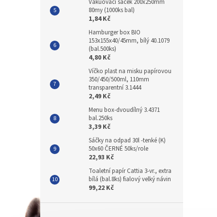
Vakuovací sáček 200x250mm
80my (1000ks bal)
1,84 Kč
Hamburger box BIO
153x155x40/45mm, bílý 40.1079
(bal.500ks)
4,80 Kč
Víčko plast na misku papírovou
350/450/500ml, 110mm
transparentní 3.1444
2,49 Kč
Menu box-dvoudílný 3.4371
bal.250ks
3,39 Kč
Sáčky na odpad 30l -tenké (K)
50x60 ČERNÉ 50ks/role
22,93 Kč
Toaletní papír Cattia 3-vr., extra
bílá (bal.8ks) fialový velký návin
99,22 Kč