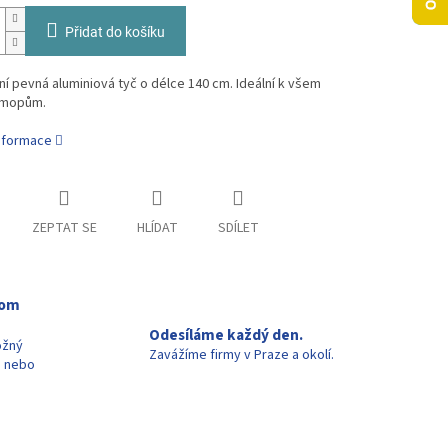
Přidat do košíku
ní pevná aluminiová tyč o délce 140 cm. Ideální k všem
 mopům.
informace
ZEPTAT SE
HLÍDAT
SDÍLET
oom
Odesíláme každý den.
ožný
Zavážíme firmy v Praze a okolí.
u nebo