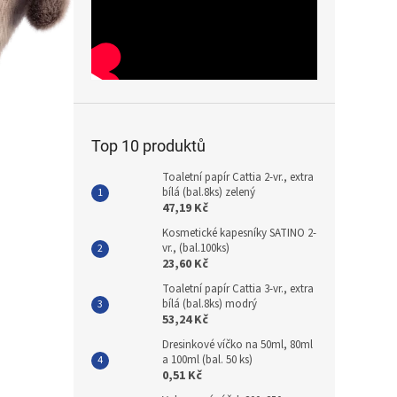
Top 10 produktů
Toaletní papír Cattia 2-vr., extra
bílá (bal.8ks) zelený
47,19 Kč
Kosmetické kapesníky SATINO 2-
vr., (bal.100ks)
23,60 Kč
Toaletní papír Cattia 3-vr., extra
bílá (bal.8ks) modrý
53,24 Kč
Dresinkové víčko na 50ml, 80ml
a 100ml (bal. 50 ks)
0,51 Kč