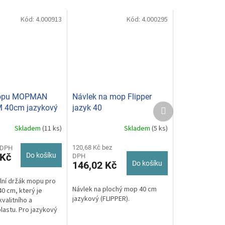
Kód:
4.000913
Kód:
4.000295
opu MOPMAN
Návlek na mop Flipper
Další
 40cm jazykový
jazyk 40
produkt
MM2010061
Skladem
(11 ks)
Skladem
(5 ks)
Průměrné
hodnocení
produktu
120,68 Kč bez
 DPH
 Kč
Do košíku
DPH
je
146,02 Kč
Do košíku
5,0
z
lní držák mopu pro
5
Návlek na plochý mop 40 cm
40 cm, který je
hvězdiček.
jazykový (FLIPPER).
valitního a
lastu. Pro jazykový
ávlek. Černý.