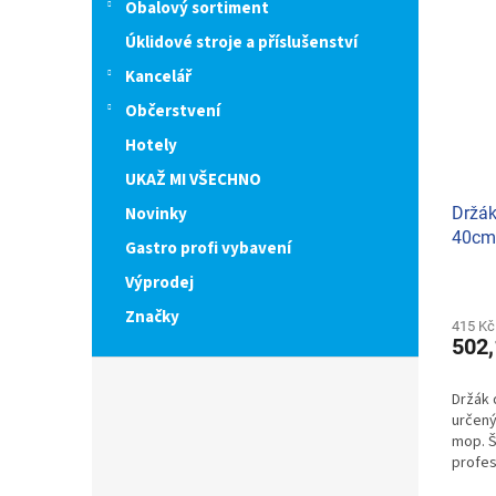
Obalový sortiment
Úklidové stroje a příslušenství
Kancelář
Občerstvení
Hotely
UKAŽ MI VŠECHNO
Novinky
Držá
40cm
Gastro profi vybavení
Výprodej
Značky
415 Kč
502,
Držák
určený
mop. Š
profesi