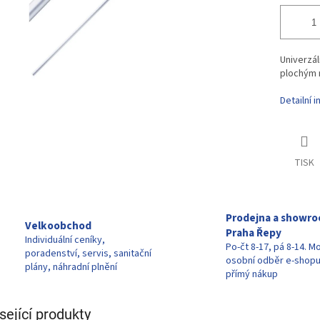
Univerzál
plochým
Detailní 
TISK
Prodejna a showr
Velkoobchod
Praha Řepy
Individuální ceníky,
Po-čt 8-17, pá 8-14. M
poradenství, servis, sanitační
osobní odběr e-shop
plány, náhradní plnění
přímý nákup
sející produkty