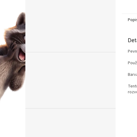
Popi
Det
Pevn
Použ
Barva
Tent
rozv