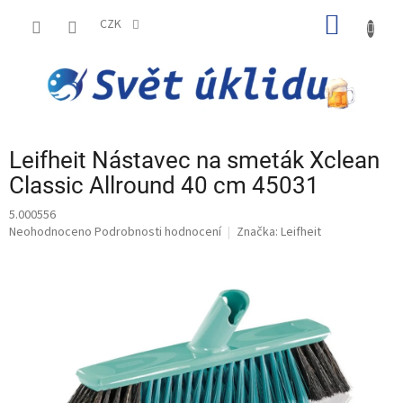
Přejít
NÁKUP
na
CZK
obsah
KOŠÍK
Leifheit Nástavec na smeták Xclean
Classic Allround 40 cm 45031
5.000556
Průměrné
Neohodnoceno
Podrobnosti hodnocení
Značka:
Leifheit
hodnocení
produktu
je
0,0
z
5
hvězdiček.