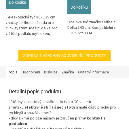
Do košíku
z
Do košíku
5
hvězdiček.
Teleskopická tyč 80 - 135 cm
Ocelová tyč značky Leifheit.
značky Leifheit - násada pro
Délka 140 cm. Kompatibilní s
click system. Ideální délka pro
CLICK SYSTEM.
čištění podlah, mytí oken,
koupelen a utírání prachu.
ZOBRAZIT VŠECHNY SOUVISEJÍCÍ PRODUKTY
Popis
Hodnocení
Diskuze
Značka
Ostatní informace
Detailní popis produktu
- štětiny z plastových vláken do tvaru "X"
v centru
smetáku
efektivně sbírájí nečistoty
a malé části prachu pro
rychlejší a snazší zametání
- díky šikmé poloze násady je zaručen
přímý kontakt s
podlahou