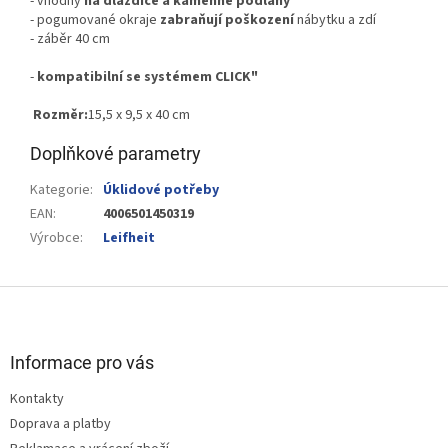
- vhodný
na dlaždice a kamenné podlahy
- pogumované okraje
zabraňují poškození
nábytku a zdí
- záběr 40 cm
-
kompatibilní se systémem CLICK"
Rozměr:
15,5 x 9,5 x 40 cm
Doplňkové parametry
Kategorie
:
Úklidové potřeby
EAN
:
4006501450319
Výrobce
:
Leifheit
Z
á
p
a
Informace pro vás
t
Kontakty
í
Doprava a platby