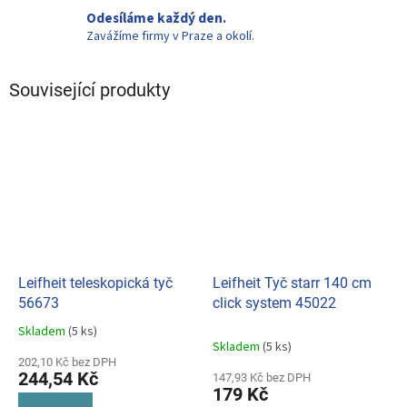
Odesíláme každý den.
Zavážíme firmy v Praze a okolí.
Související produkty
Leifheit teleskopická tyč
Leifheit Tyč starr 140 cm
56673
click system 45022
Skladem
(5 ks)
Průměrné
Skladem
(5 ks)
hodnocení
202,10 Kč bez DPH
produktu
244,54 Kč
147,93 Kč bez DPH
je
179 Kč
5,0