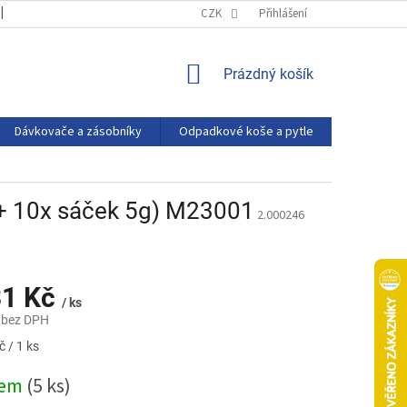
OBCHODNÍ PODMÍNKY
PODMÍNKY OCHRANY OSOBNÍCH ÚDAJŮ
CZK
Přihlášení
NÁKUPNÍ
Prázdný košík
KOŠÍK
Dávkovače a zásobníky
Odpadkové koše a pytle
Eco produ
v + 10x sáček 5g) M23001
2.000246
31 Kč
/ ks
 bez DPH
 / 1 ks
dem
(5 ks)