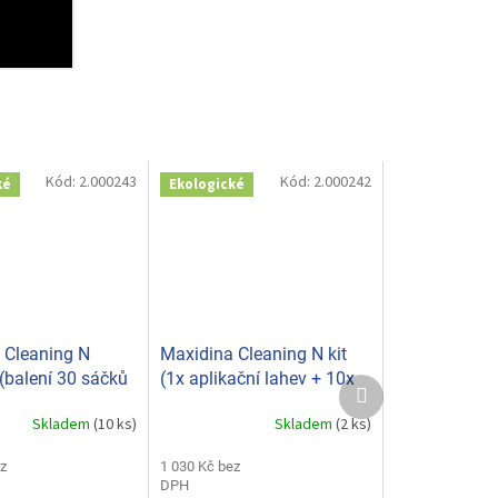
Kód:
2.000243
Kód:
2.000242
ké
Ekologické
 Cleaning N
Maxidina Cleaning N kit
(balení 30 sáčků
(1x aplikační lahev + 10x
Další
1002
sáček 5g) A21001
produkt
Skladem
(10 ks)
Skladem
(2 ks)
z
1 030 Kč bez
DPH