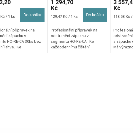
2,20
1 294,70
3 557,4
Kč
Kč
Do košíku
Do košíku
Měrná
Měrná
Kč / 1 ks
129,47 Kč / 1 ks
118,58 Kč /
cena:
cena:
ionální přípravek na
Profesionální přípravek na
Profesioná
nění zápachu v
odstranění zápachu v
odstranění
ntu HO-RE-CA 30ks bez
segmentu HO-RE-CA. Ke
a zápachu 
ční lahve. Ke
každodennímu čištění
Má výraznou
ennímu čištění
pracovních ploch, chladniček,
zabraňuje m
ních ploch,...
chladicích...