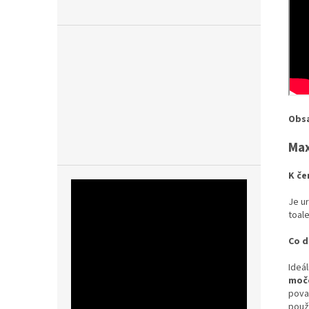
Obsa
Max
K če
Je u
toale
Co 
Ideá
močo
pova
použ