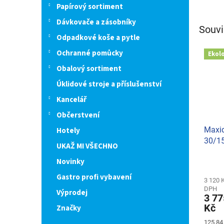
Papírový sortiment
Dávkovače a zásobníky
Souvi
Odpadkové koše a pytle
Ochranné pomůcky
Ekol
Obalový sortiment
Úklidové stroje a příslušenství
Kancelář
Občerstvení
Maxid
Hotely
30/15
UKAŽ MI VŠECHNO
x 5g
Novinky
Gastro profi vybavení
3 120 
DPH
Výprodej
3 77
Kč
Značky
Měrná
125,84 