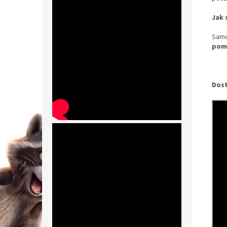
Jak 
Samo
pomě
Dost