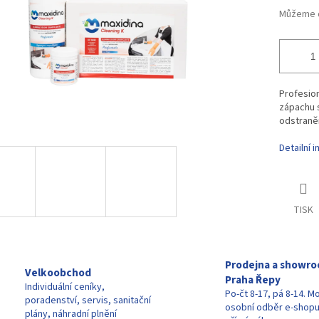
Můžeme d
Profesion
zápachu 
odstraně
Detailní 
TISK
Prodejna a showr
Velkoobchod
Praha Řepy
Individuální ceníky,
Po-čt 8-17, pá 8-14. M
poradenství, servis, sanitační
osobní odběr e-shop
plány, náhradní plnění