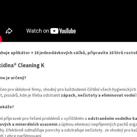
huje aplikátor + 10 jednodávkových sáčků, připravíte 10 litrů rozto
idina® Cleaning K
mu je určený?
rčen pro úklidové firmy, vhodný pro každodenní čištění všech hygienických 
t, pisoárů, kde je třeba odstranit
zápach, nečistoty a eliminovat vodní
dokáže?
lní přípravek pro řešení problémů s vyčištěním a
odstraněním vodního k
vých a minerálních usazenin
a úplnou eliminaci nepříjemných pachů org
hy. Efektivně odmašťuje povrchy a odstraňuje nečistoty. Je vhodný pro k
ití. Lehce parfémovaný