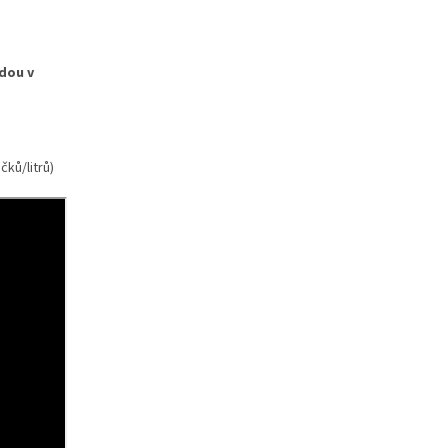
odou v
čků/litrů)