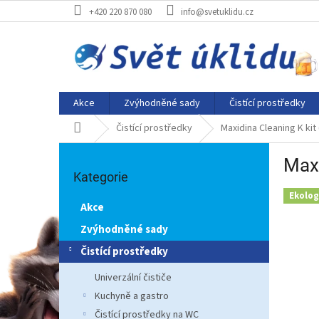
Přejít
+420 220 870 080
info@svetuklidu.cz
na
obsah
Akce
Zvýhodněné sady
Čistící prostředky
Domů
Čistící prostředky
Maxidina Cleaning K kit
P
Maxi
Přeskočit
o
kategorie
Kategorie
s
t
Ekolog
Akce
r
a
Zvýhodněné sady
n
Čistící prostředky
n
í
Univerzální čističe
p
Kuchyně a gastro
a
Čistící prostředky na WC