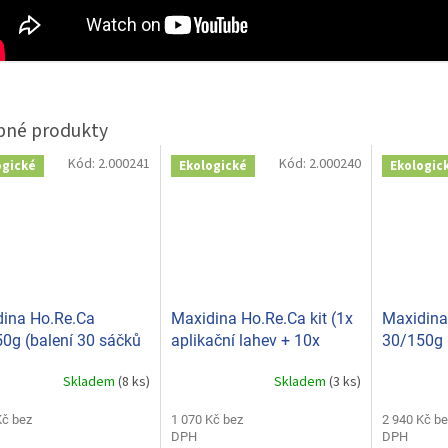
Kód:
2.000241
Kód:
2.000240
ogické
Ekologické
Ekologic
ina Ho.Re.Ca
Maxidina Ho.Re.Ca kit (1x
Maxidina
0g (balení 30 sáčků
aplikační lahev + 10x
30/150g 
 A24002
sáček 5g) A24001
x 5g) A2
Skladem
(8 ks)
Skladem
(3 ks)
Kč bez
1 070 Kč bez
2 940 Kč be
DPH
DPH