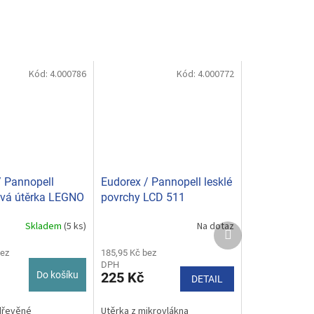
Kód:
4.000786
Kód:
4.000772
/ Pannopell
Eudorex / Pannopell lesklé
ová útěrka LEGNO
povrchy LCD 511
Skladem
(5 ks)
Na dotaz
Další
Průměrné
produkt
hodnocení
bez
produktu
185,95 Kč bez
DPH
je
Do košíku
225 Kč
DETAIL
5,0
z
5
dřevěné
Utěrka z mikrovlákna