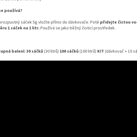
se používá?
rozpustný sáček 5g vložte přímo do dávkovače. Poté
přidejte čistou v
ru 1 sáček na 1 litr.
Používá se jako běžný čisticí prostředek.
upná balení:
30 sáčků
(30 litrů)
100 sáčků
(100 litrů)
KIT
(dávkovač + 10 sá