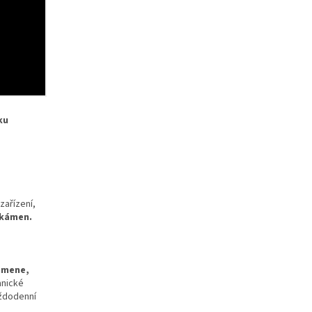
ku
zařízení,
 kámen.
amene,
anické
aždodenní