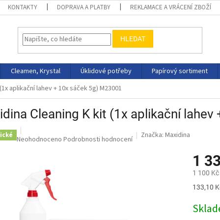
KONTAKTY
DOPRAVA A PLATBY
REKLAMACE A VRÁCENÍ ZBOŽÍ
HLEDAT
Cleamen, Krystal
Úklidové potřeby
Papírový sortiment
 (1x aplikační lahev + 10x sáček 5g) M23001
dina Cleaning K kit (1x aplikační lahe
Značka:
Maxidina
ické
Průměrné
Neohodnoceno
Podrobnosti hodnocení
hodnocení
1 3
produktu
je
1 100 Kč
0,0
z
Měrná
133,10 Kč
5
cena:
hvězdiček.
Skla