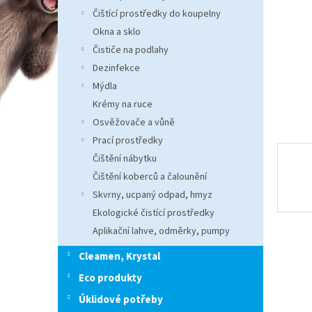
n
Čištící prostředky do koupelny
e
Okna a sklo
l
Čističe na podlahy
Dezinfekce
Mýdla
Krémy na ruce
Osvěžovače a vůně
Prací prostředky
Čištění nábytku
Čištění koberců a čalounění
Skvrny, ucpaný odpad, hmyz
Ekologické čistící prostředky
Aplikační lahve, odměrky, pumpy
Cleamen, Krystal
Eco produkty
Úklidové potřeby