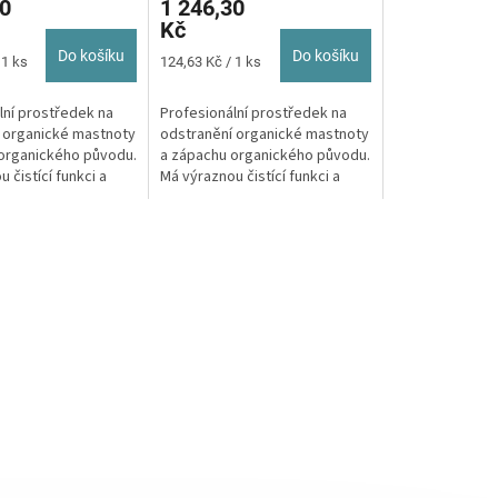
0
1 246,30
Kč
Do košíku
Do košíku
Měrná
 1 ks
124,63 Kč / 1 ks
cena:
lní prostředek na
Profesionální prostředek na
 organické mastnoty
odstranění organické mastnoty
organického původu.
a zápachu organického původu.
 čistící funkci a
Má výraznou čistící funkci a
ikrobiální...
zabraňuje mikrobiální...