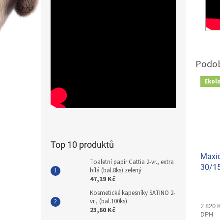
Ekol
Top 10 produktů
Maxid
Toaletní papír Cattia 2-vr., extra
30/15
bílá (bal.8ks) zelený
x 5g)
47,19 Kč
Kosmetické kapesníky SATINO 2-
vr., (bal.100ks)
2 820 
23,60 Kč
DPH