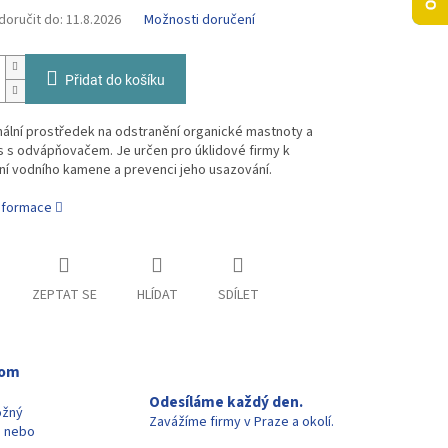
oručit do:
11.8.2026
Možnosti doručení
Přidat do košíku
ální prostředek na odstranění organické mastnoty a
s s odvápňovačem. Je určen pro úklidové firmy k
ní vodního kamene a prevenci jeho usazování.
informace
ZEPTAT SE
HLÍDAT
SDÍLET
oom
Odesíláme každý den.
ožný
Zavážíme firmy v Praze a okolí.
u nebo