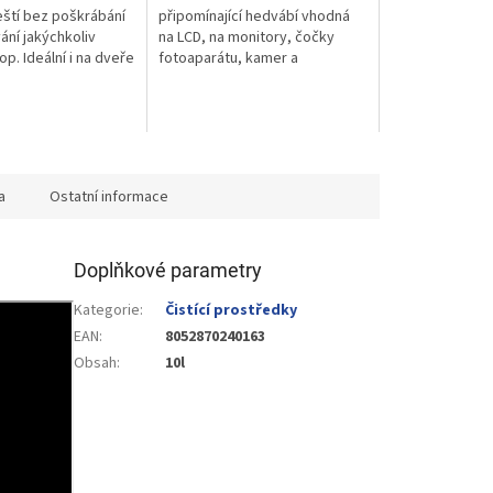
hvězdiček.
eští bez poškrábání
připomínající hedvábí vhodná
ání jakýchkoliv
na LCD, na monitory, čočky
p. Ideální i na dveře
fotoaparátu, kamer a
.
dalekohledu, skla brýlí,
displeje.
a
Ostatní informace
Doplňkové parametry
Kategorie
:
Čistící prostředky
EAN
:
8052870240163
Obsah
:
10l