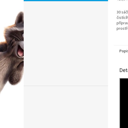
cena:
30 sáčk
čistící
přípra
prostř
organi
s...
Popi
Det