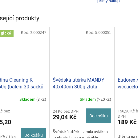
přímý nákup
sející produkty
Kód:
2.000247
Kód:
5.000051
ogické
ina Cleaning K
Švédská utěrka MANDY
Eudorex 
0g (balení 30 sáčků
40x40cm 300g žlutá
víceúčel
) M23002
273
Skladem
(8 ks)
Skladem
(>20 ks)
Kč bez
156,20 Kč 
24 Kč bez DPH
29,04 Kč
Do košíku
DPH
5,20
189 Kč
Švédská utěrka z mikrovlákna
Do košíku
Utěrka na 
Kč / 1 ks
je vhodná na snadný úklid