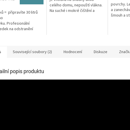
povrchy. L
celého domu, nepouští vlákna.
a zanecháv
Na suché i mokré čištění a
ů = připravíte 30 litrů
šmouh a sto
nezanechává šmouhy.
ho
a nábytek
vku. Profesionální
edek na odstranění
cké mastnoty a zápachu
s
Související soubory (2)
Hodnocení
Diskuze
Značk
ailní popis produktu