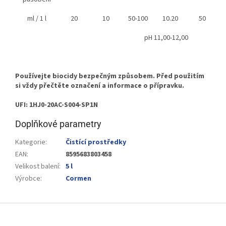
ml / 1 l
20
10
50-100
10.20
50
pH 11,00-12,00
Používejte biocidy bezpečným způsobem. Před použitím
si vždy přečtěte označení a informace o přípravku.
UFI: 1HJ0-20AC-S004-SP1N​
Doplňkové parametry
Kategorie
:
Čistící prostředky
EAN
:
8595683803458
Velikost balení
:
5 l
Výrobce
:
Cormen
Z
á