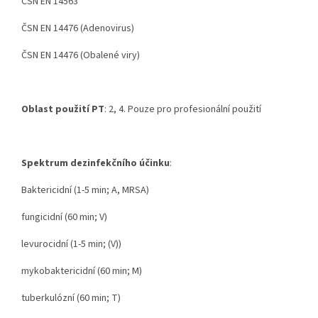
ČSN EN 14563
ČSN EN 14476 (Adenovirus)
ČSN EN 14476 (Obalené viry)
Oblast použití PT
: 2, 4. Pouze pro profesionální použití
Spektrum dezinfekčního účinku
:
Baktericidní (1-5 min; A, MRSA)
fungicidní (60 min; V)
levurocidní (1-5 min; (V))
mykobaktericidní (60 min; M)
tuberkulózní (60 min; T)