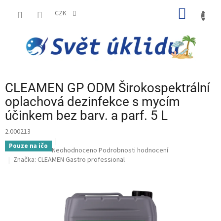
Přejít
NÁKUP
na
CZK
obsah
KOŠÍK
CLEAMEN GP ODM Širokospektrální
oplachová dezinfekce s mycím
účinkem bez barv. a parf. 5 L
2.000213
Pouze na ičo
Průměrné
Neohodnoceno
Podrobnosti hodnocení
hodnocení
Značka:
CLEAMEN Gastro professional
produktu
je
0,0
z
5
hvězdiček.