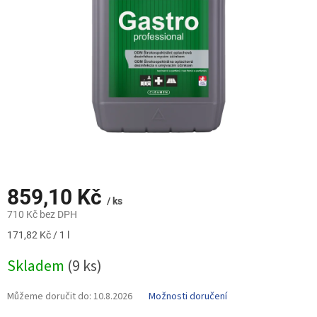
859,10 Kč
/ ks
710 Kč bez DPH
Měrná
171,82 Kč / 1 l
cena:
Skladem
(9 ks)
Můžeme doručit do:
10.8.2026
Možnosti doručení