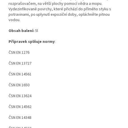
rozprašovačem, na větší plochy pomocí vědra a mopu.
Vydezinfikované povrchy, které přichází do přímého styku s
potravinami, po uplynutí expoziční doby, opláchněte pitnou
vodou.
Obsah balení:
5l
Přípravek splňuje normy
:
ČSN EN 1276
ČSN EN 13727
ČSN EN 14561
ČSN EN 1650
ČSN EN 13624
ČSN EN 14562
ČSN EN 14348