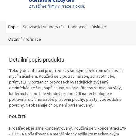
Odesíláme každý den.
Zavážíme firmy v Praze a okolí.
Popis
Související soubory (3)
Hodnocení
Diskuze
Ostatní informace
Detailní popis produktu
Tekutý dezinfekční prostředek s širokým spektrem účinnosti a
mycím účinkem. Používá se v potravinářství, zdravotnictví,
průmyslu i v ostatních provozech vyžadujících zvýšený
dezinfekční režim, např. sauny, solária, fitness studia, bazény,
kadeřnictví apod. Je vhodný pro použití na technologie v
potravinářství, nerezové pracovní plochy, plasty, voděodolné
povrchy. Neobsahuje chlor, není parfemovaný.
POUŽITÍ
:
Prostředek je silně koncentrovaný. Používá se v koncentraci 1%
- 10%. Na ošetřované a menší plochy aplikujte mechanickým