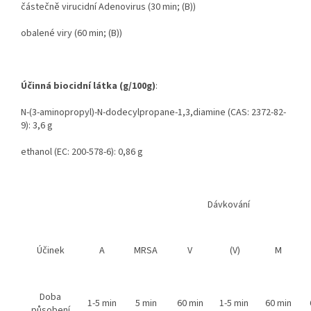
částečně virucidní Adenovirus (30 min; (B))
obalené viry (60 min; (B))
Účinná biocidní látka (g/100g)
:
N-(3-aminopropyl)-N-dodecylpropane-1,3,diamine (CAS: 2372-82-
9): 3,6 g
ethanol (EC: 200-578-6): 0,86 g
Dávkování
Účinek
A
MRSA
V
(V)
M
Doba
1-5 min
5 min
60 min
1-5 min
60 min
působení