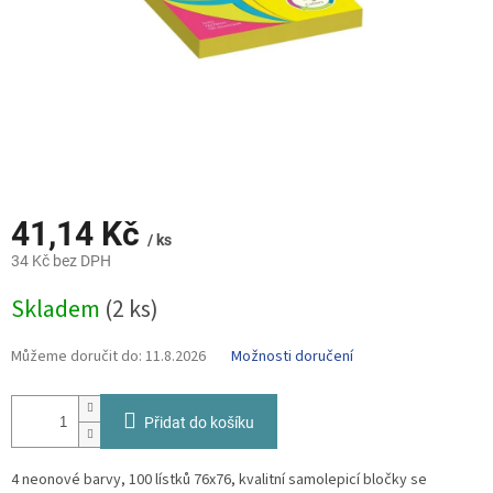
41,14 Kč
/ ks
34 Kč bez DPH
Měrná
Skladem
(2 ks)
cena:
Můžeme doručit do:
11.8.2026
Možnosti doručení
Přidat do košíku
4 neonové barvy, 100 lístků 76x76, kvalitní samolepicí bločky se