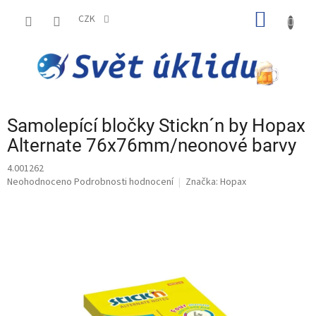
Přejít
NÁKUP
na
CZK
obsah
KOŠÍK
Samolepící bločky Stickn´n by Hopax
Alternate 76x76mm/neonové barvy
4.001262
Průměrné
Neohodnoceno
Podrobnosti hodnocení
Značka:
Hopax
hodnocení
produktu
je
0,0
z
5
hvězdiček.