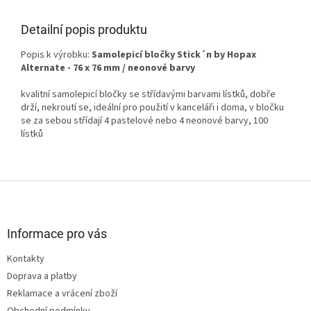
Detailní popis produktu
Popis k výrobku:
Samolepicí bločky Stick´n by Hopax
Alternate - 76 x 76 mm / neonové barvy
kvalitní samolepicí bločky se střídavými barvami lístků, dobře
drží, nekroutí se, ideální pro použití v kanceláři i doma, v bločku
se za sebou střídají 4 pastelové nebo 4 neonové barvy, 100
lístků
Z
á
p
a
Informace pro vás
t
Kontakty
í
Doprava a platby
Reklamace a vrácení zboží