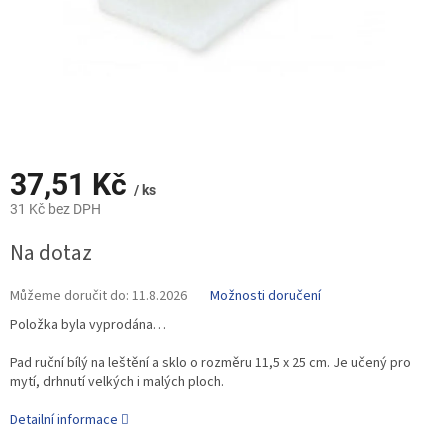
37,51 Kč
/ ks
31 Kč bez DPH
Měrná
Na dotaz
cena:
Můžeme doručit do:
11.8.2026
Možnosti doručení
Položka byla vyprodána…
Pad ruční bílý na leštění a sklo o rozměru 11,5 x 25 cm. Je učený pro
mytí, drhnutí velkých i malých ploch.
Detailní informace