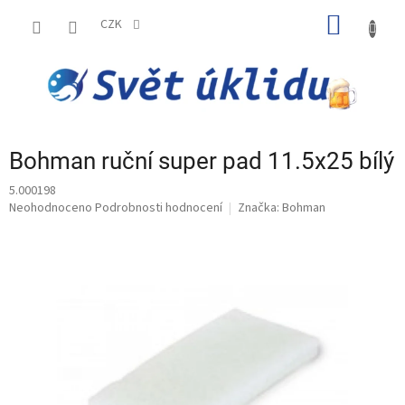
Přejít
NÁKUP
na
CZK
obsah
KOŠÍK
Bohman ruční super pad 11.5x25 bílý
5.000198
Průměrné
Neohodnoceno
Podrobnosti hodnocení
Značka:
Bohman
hodnocení
produktu
je
0,0
z
5
hvězdiček.