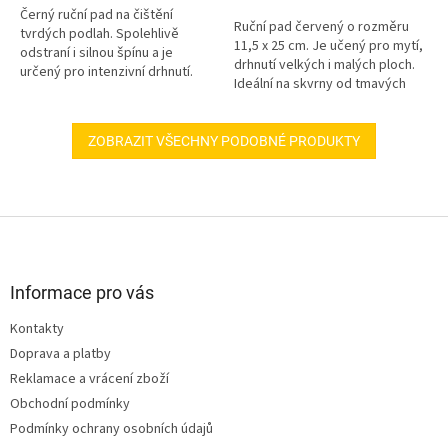
Černý ruční pad na čištění
Ruční pad červený o rozměru
tvrdých podlah. Spolehlivě
11,5 x 25 cm. Je učený pro mytí,
odstraní i silnou špínu a je
drhnutí velkých i malých ploch.
určený pro intenzivní drhnutí.
Ideální na skvrny od tmavých
podrážek.
ZOBRAZIT VŠECHNY PODOBNÉ PRODUKTY
Z
á
p
a
Informace pro vás
t
Kontakty
í
Doprava a platby
Reklamace a vrácení zboží
Obchodní podmínky
Podmínky ochrany osobních údajů