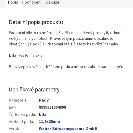
Popis
Hodnocení
Diskuze
Detailní popis produktu
Pad ruční bílý o rozměru 11,5 x 25 cm. Je učený pro mytí, drhnutí
velkých i malých ploch. Pravidelným používáním dosáhnete
skvělých výsledků a udržování stálé čistoty bez větší námahy.
bílá
- leštění a sklo
Používejte s ručním držákem padu a nebo držákem padu na tyči.
Doplňkové parametry
Kategorie
:
Pady
EAN
:
8595671004898
?
Barva padu
:
bílá
Velikost padu
:
11,5x25mm
Výrobce
:
Weber Bürstensysteme GmbH