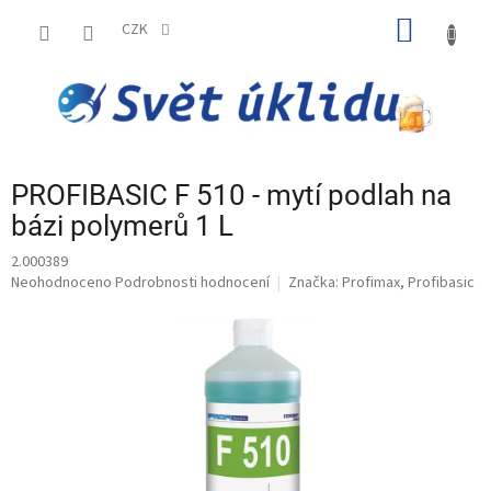
Přejít
NÁKUP
na
CZK
obsah
KOŠÍK
PROFIBASIC F 510 - mytí podlah na
bázi polymerů 1 L
2.000389
Průměrné
Neohodnoceno
Podrobnosti hodnocení
Značka:
Profimax, Profibasic
hodnocení
produktu
je
0,0
z
5
hvězdiček.