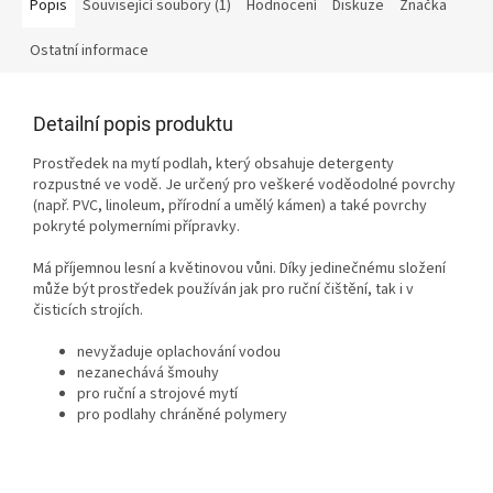
Popis
Související soubory (1)
Hodnocení
Diskuze
Značka
Ostatní informace
Detailní popis produktu
Prostředek na mytí podlah, který obsahuje detergenty
rozpustné ve vodě. Je určený pro veškeré voděodolné povrchy
(např. PVC, linoleum, přírodní a umělý kámen) a také povrchy
pokryté polymerními přípravky.
Má příjemnou lesní a květinovou vůni. Díky jedinečnému složení
může být prostředek používán jak pro ruční čištění, tak i v
čisticích strojích.
nevyžaduje oplachování vodou
nezanechává šmouhy
pro ruční a strojové mytí
pro podlahy chráněné polymery