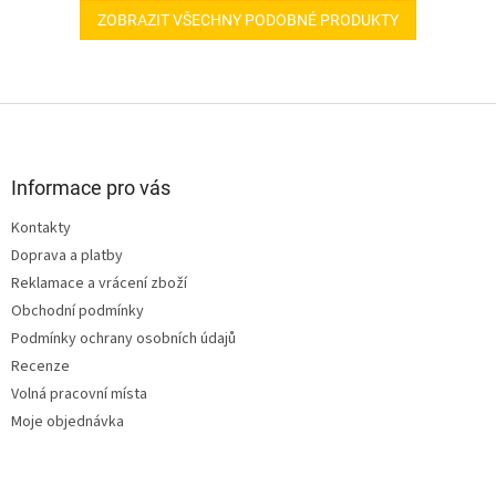
ZOBRAZIT VŠECHNY PODOBNÉ PRODUKTY
Z
á
p
a
Informace pro vás
t
Kontakty
í
Doprava a platby
Reklamace a vrácení zboží
Obchodní podmínky
Podmínky ochrany osobních údajů
Recenze
Volná pracovní místa
Moje objednávka