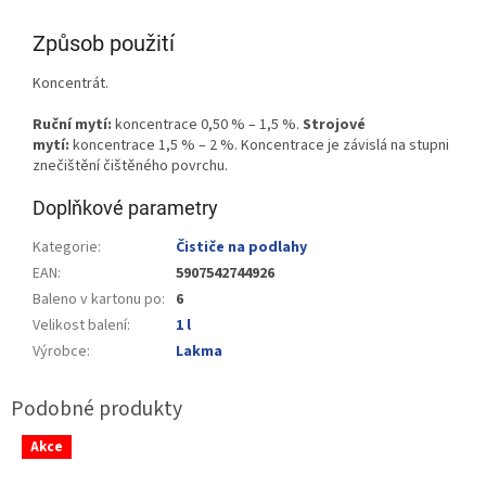
Způsob použití
Koncentrát.
Ruční mytí:
koncentrace 0,50 % – 1,5 %.
Strojové
mytí:
koncentrace 1,5 % – 2 %. Koncentrace je závislá na stupni
znečištění čištěného povrchu.
Doplňkové parametry
Kategorie
:
Čističe na podlahy
EAN
:
5907542744926
Baleno v kartonu po
:
6
Velikost balení
:
1 l
Výrobce
:
Lakma
Akce