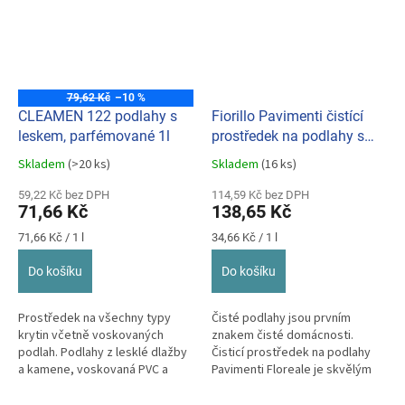
79,62 Kč
–10 %
CLEAMEN 122 podlahy s
Fiorillo Pavimenti čistící
leskem, parfémované 1l
prostředek na podlahy s
květinovou vůní růžový 4 L
Skladem
(>20 ks)
Skladem
(16 ks)
Průměrné
Průměrné
hodnocení
hodnocení
59,22 Kč bez DPH
114,59 Kč bez DPH
produktu
produktu
71,66 Kč
138,65 Kč
je
je
5,0
5,0
Měrná
Měrná
71,66 Kč / 1 l
34,66 Kč / 1 l
z
z
cena:
cena:
5
5
Do košíku
Do košíku
hvězdiček.
hvězdiček.
Prostředek na všechny typy
Čisté podlahy jsou prvním
krytin včetně voskovaných
znakem čisté domácnosti.
podlah. Podlahy z lesklé dlažby
Čisticí prostředek na podlahy
a kamene, voskovaná PVC a
Pavimenti Floreale je skvělým
linolea, dřevěné a laminátové...
pomocníkem - se svou funkcí
2v1...