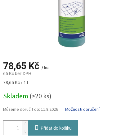
78,65 Kč
/ ks
65 Kč bez DPH
Měrná
78,65 Kč / 1 l
cena:
Skladem
(>20 ks)
Můžeme doručit do:
11.8.2026
Možnosti doručení
Přidat do košíku