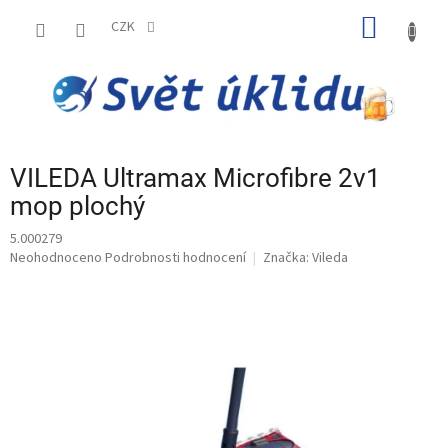
Přejít
NÁKUP
na
CZK
obsah
KOŠÍK
VILEDA Ultramax Microfibre 2v1
mop plochý
5.000279
Průměrné
Neohodnoceno
Podrobnosti hodnocení
Značka:
Vileda
hodnocení
produktu
je
0,0
z
5
hvězdiček.