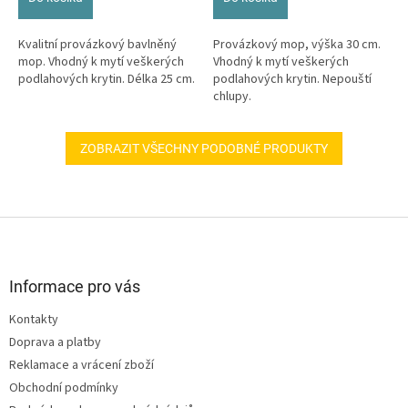
Kvalitní provázkový bavlněný
Provázkový mop, výška 30 cm.
mop. Vhodný k mytí veškerých
Vhodný k mytí veškerých
podlahových krytin. Délka 25 cm.
podlahových krytin. Nepouští
chlupy.
ZOBRAZIT VŠECHNY PODOBNÉ PRODUKTY
Z
á
p
a
Informace pro vás
t
Kontakty
í
Doprava a platby
Reklamace a vrácení zboží
Obchodní podmínky