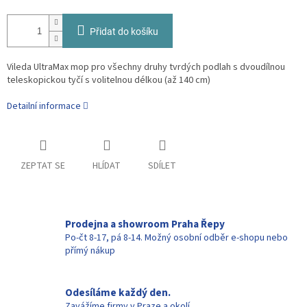
Přidat do košíku
Vileda UltraMax mop pro všechny druhy tvrdých podlah s dvoudílnou
teleskopickou tyčí s volitelnou délkou (až 140 cm)
Detailní informace
ZEPTAT SE
HLÍDAT
SDÍLET
Prodejna a showroom Praha Řepy
Po-čt 8-17, pá 8-14. Možný osobní odběr e-shopu nebo
přímý nákup
Odesíláme každý den.
Zavážíme firmy v Praze a okolí.