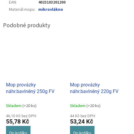
EAN
:
4023103201200
Materiál mopu
:
mikrovlákno
Mop provázky
Mop provázky
náhr.bavlněný 250g FV
náhr.bavlněný 220g FV
Skladem
(>20 ks)
Skladem
(>20 ks)
46,10 Kč bez DPH
44 Kč bez DPH
55,78 Kč
53,24 Kč
Do košíku
Do košíku