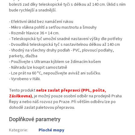
bolesti zad díky teleskopické tyči s délkou až 140 cm. Úklid s ním
bude rychlejší a snadnější.
- Efektivní úklid bez namáčení rukou
- Mikro vlákna pohltí a setřou mastnotu a šmouhy
- Rozměr hlavice 36 × 14 cm.
- Teleskopická tyč umožní snadné nastavení výšky dle potřeby
- Dvoudílná teleskopická tyč s nastavitelnou délkou až 140 cm
- Vhodný na všechny druhy podlah - PVC, plovoucí podlahy,
parkety, dlažba
- Používejte s Ultramax kýblem se ždímacím košem
- Náhradu lze koupit samostatně
- Lze prát na 60 °C, nepoužívejte aviváž ani sušičku.
- Vyrobeno v Itálii.
Tento produkt
nelze zaslat přepravci (PPL, pošta,
Zásilkovna)
, je možný pouze osobní odběr na prodejně Praha
Řepy a nebo náš rozvoz po Praze. Při větším odběru lze po
dohodě zaslat paletovou přepravou.
Doplňkové parametry
Kategorie
:
Ploché mopy