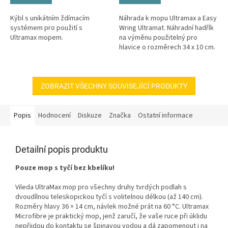
Kýbl s unikátním ždímacím
Náhrada k mopu Ultramax a Easy
systémem pro použití s
Wring Ultramat. Náhradní hadřík
Ultramax mopem.
na výměnu použitelný pro
hlavice o rozměrech 34 x 10 cm.
ZOBRAZIT VŠECHNY SOUVISEJÍCÍ PRODUKTY
Popis
Hodnocení
Diskuze
Značka
Ostatní informace
Detailní popis produktu
Pouze mop s tyčí bez kbelíku!
Vileda UltraMax mop pro všechny druhy tvrdých podlah s
dvoudílnou teleskopickou tyčí s volitelnou délkou (až 140 cm).
Rozměry hlavy 36 × 14 cm, návlek možné prát na 60 °C. Ultramax
Microfibre je praktický mop, jenž zaručí, že vaše ruce při úklidu
nepřijdou do kontaktu se špinavou vodou a dá zapomenout i na