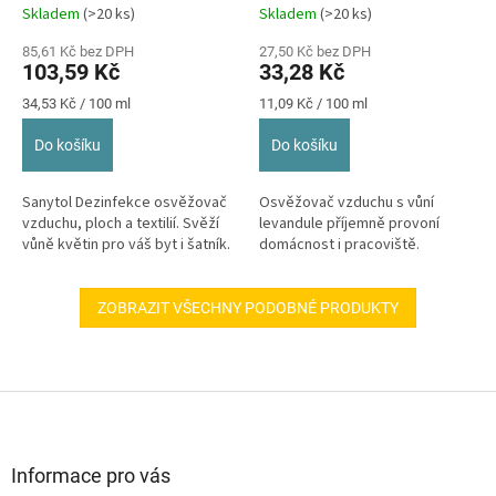
Skladem
(>20 ks)
Skladem
(>20 ks)
85,61 Kč bez DPH
27,50 Kč bez DPH
103,59 Kč
33,28 Kč
Měrná
Měrná
34,53 Kč / 100 ml
11,09 Kč / 100 ml
cena:
cena:
Do košíku
Do košíku
Sanytol Dezinfekce osvěžovač
Osvěžovač vzduchu s vůní
vzduchu, ploch a textilií. Svěží
levandule příjemně provoní
vůně květin pro váš byt i šatník.
domácnost i pracoviště.
ZOBRAZIT VŠECHNY PODOBNÉ PRODUKTY
Z
á
p
a
Informace pro vás