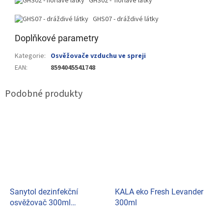
GHS02 -
hořlavé látky
GHS07 - dráždivé látky
Doplňkové parametry
Kategorie
:
Osvěžovače vzduchu ve spreji
EAN
:
8594045541748
Sanytol dezinfekční
KALA eko Fresh Levander
osvěžovač 300ml
300ml
Květinová vůně