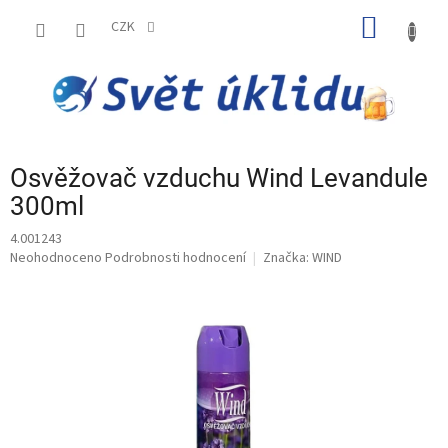
Přejít
NÁKUP
na
CZK
obsah
KOŠÍK
Osvěžovač vzduchu Wind Levandule
300ml
4.001243
Průměrné
Neohodnoceno
Podrobnosti hodnocení
Značka:
WIND
hodnocení
produktu
je
0,0
z
5
hvězdiček.