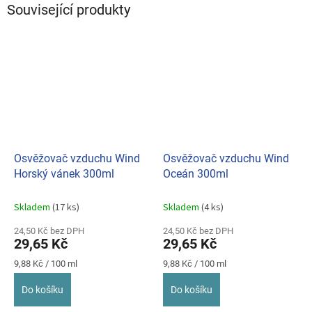
Související produkty
Osvěžovač vzduchu Wind
Osvěžovač vzduchu Wind
Horský vánek 300ml
Oceán 300ml
Skladem
(17 ks)
Skladem
(4 ks)
24,50 Kč bez DPH
24,50 Kč bez DPH
29,65 Kč
29,65 Kč
Měrná
Měrná
9,88 Kč / 100 ml
9,88 Kč / 100 ml
cena:
cena:
Do košíku
Do košíku