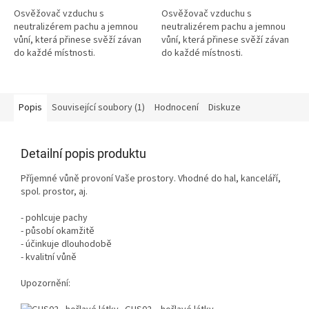
Osvěžovač vzduchu s
Osvěžovač vzduchu s
neutralizérem pachu a jemnou
neutralizérem pachu a jemnou
vůní, která přinese svěží závan
vůní, která přinese svěží závan
do každé místnosti.
do každé místnosti.
Popis
Související soubory (1)
Hodnocení
Diskuze
Detailní popis produktu
Příjemné vůně provoní Vaše prostory. Vhodné do hal, kanceláří,
spol. prostor, aj.
- pohlcuje pachy
- působí okamžitě
- účinkuje dlouhodobě
- kvalitní vůně
Upozornění: