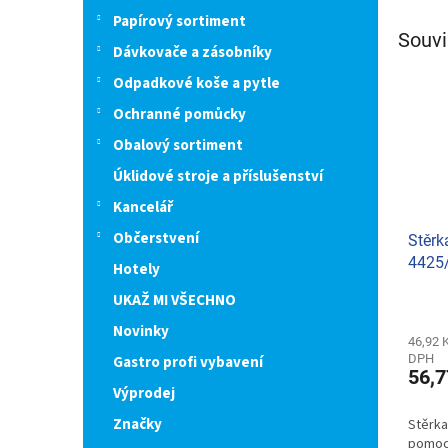
Papírový sortiment
Souvi
Dávkovače a zásobníky
Odpadkové koše a pytle
Ochranné pomůcky
Obalový sortiment
Úklidové stroje a příslušenství
Kancelář
Občerstvení
Stěrk
4425
Hotely
UKAŽ MI VŠECHNO
Novinky
46,92 
DPH
Gastro profi vybavení
56,7
Výprodej
Značky
Stěrka
pomocn