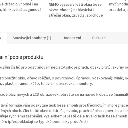
vé držadlo vhodné i na
mytí vhodn
NEMO vysává a leští okna beze
, hliníková lišta, gumová
zrcadel a j
skvrn. Vhodný na klasická i
, šířka 20cm.
střešní okna, zrcadla, sprchové
kouty, dlaždice.
s
Související soubory (1)
Hodnocení
Diskuze
ailní popis produktu
rzální čistič pro odstraňování nečistot jako je prach, otisky prstů, skvrny od
ti použití: sklo, dřevo (běžný, s povrchovou úpravou, voskované); hliník, o
z, plast, mramor, kůže, televizní obrazovka, monitory.
ípadě plazmových a LCD obrazovek, obraťte se na návod k obsluze (manual)
ativní formule vám poskytuje lesk beze šmouh prostřednictvím impregnace
ěných ploch. Clin č
istič oken odstraňuje vodu, prach a špínu z povrchu a ta
ňuje rychlému zašpinění. Výsledkem je ještě déle trvající lesk beze šmouh v
riéru (předpokládají se typické podmínky prostředí).