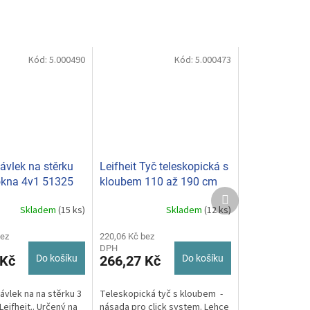
Kód:
5.000490
Kód:
5.000473
návlek na stěrku
Leifheit Tyč teleskopická s
kna 4v1 51325
kloubem 110 až 190 cm
Další
CLICK SYSTEM 41522
produkt
Skladem
(15 ks)
Skladem
(12 ks)
bez
220,06 Kč bez
DPH
 Kč
Do košíku
266,27 Kč
Do košíku
ávlek na na stěrku 3
Teleskopická tyč s kloubem -
Leifheit.. Určený na
násada pro click system. Lehce