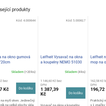
sející produkty
Kód:
4.000644
Kód:
5.000617
a na okno gumová
Leifheit Vysavač na okna
Leifheit 
/20cm
a koupelny NEMO 51030
mop na o
Skladem
(>20 ks)
Skladem
(4 ks)
Kč bez
1 146,60 Kč bez
162,58 Kč 
DPH
DPH
7 Kč
Do košíku
1 387,39
196,72
Kč
Do košíku
 na mytí oken. Jedinečný
Praktický n
ík na velké plochy skla.
v 1 značky 
Vysavač na okna a koupelny