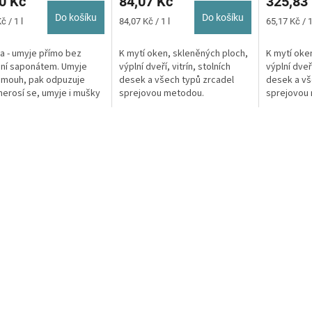
0 Kč
84,07 Kč
325,83
5,0
5,0
z
z
Do košíku
Do košíku
Měrná
Měrná
č / 1 l
84,07 Kč / 1 l
65,17 Kč / 1
5
5
cena:
cena:
ček.
hvězdiček.
hvězdiček.
a - umyje přímo bez
K mytí oken, skleněných ploch,
K mytí oke
ní saponátem. Umyje
výplní dveří, vitrín, stolních
výplní dveří
šmouh, pak odpuzuje
desek a všech typů zrcadel
desek a vš
nerosí se, umyje i mušky
sprejovou metodou.
sprejovou
skel.