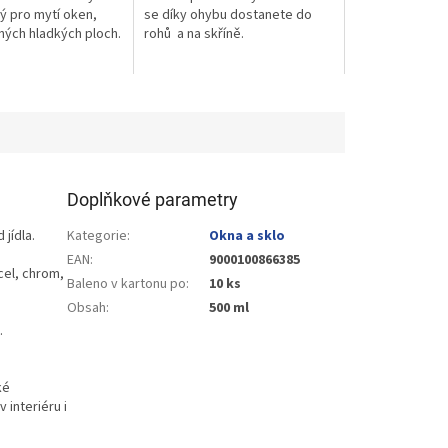
ý pro mytí oken,
se díky ohybu dostanete do
iných hladkých ploch.
rohů a na skříně.
Doplňkové parametry
 jídla.
Kategorie
:
Okna a sklo
EAN
:
9000100866385
cel, chrom,
Baleno v kartonu po
:
10 ks
Obsah
:
500 ml
.
ké
 interiéru i