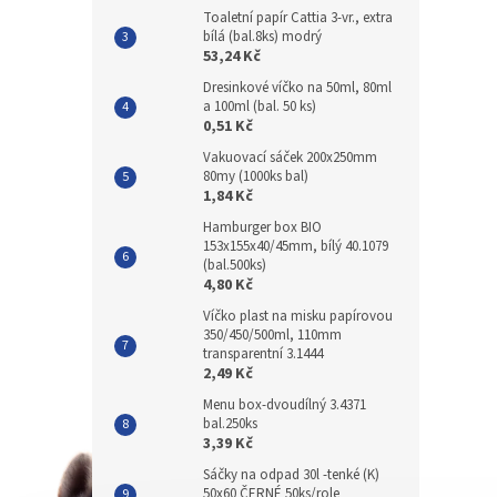
Toaletní papír Cattia 3-vr., extra
bílá (bal.8ks) modrý
53,24 Kč
Dresinkové víčko na 50ml, 80ml
a 100ml (bal. 50 ks)
0,51 Kč
Vakuovací sáček 200x250mm
80my (1000ks bal)
1,84 Kč
Hamburger box BIO
153x155x40/45mm, bílý 40.1079
(bal.500ks)
4,80 Kč
Víčko plast na misku papírovou
350/450/500ml, 110mm
transparentní 3.1444
2,49 Kč
Menu box-dvoudílný 3.4371
bal.250ks
3,39 Kč
Sáčky na odpad 30l -tenké (K)
50x60 ČERNÉ 50ks/role