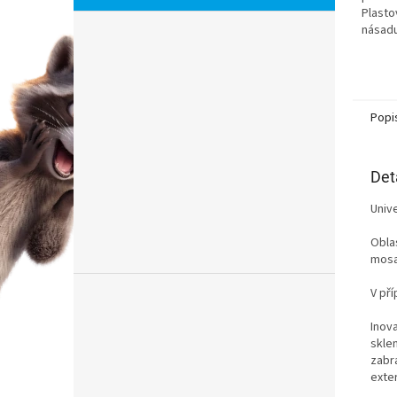
Plasto
násadu
stěrka
Popi
Det
Unive
Oblas
mosa
V př
Inov
sklen
zabra
exte