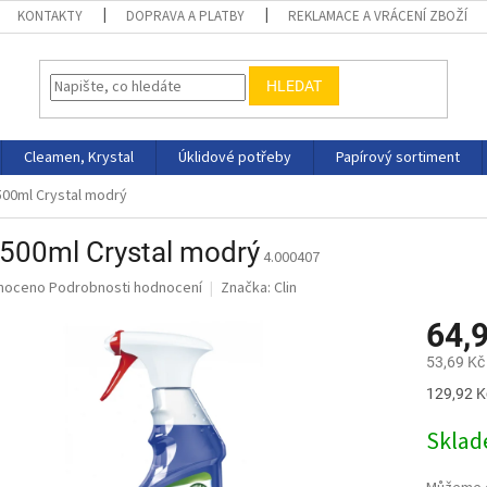
KONTAKTY
DOPRAVA A PLATBY
REKLAMACE A VRÁCENÍ ZBOŽÍ
HLEDAT
Cleamen, Krystal
Úklidové potřeby
Papírový sortiment
 500ml Crystal modrý
 500ml Crystal modrý
4.000407
né
noceno
Podrobnosti hodnocení
Značka:
Clin
ní
64,
u
53,69 Kč
Měrná
129,92 Kč
cena:
ek.
Skla