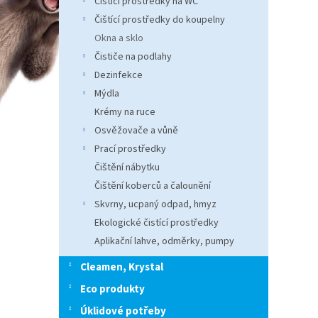
Čistící prostředky na WC
n
e
Čištící prostředky do koupelny
l
Okna a sklo
Čističe na podlahy
Dezinfekce
Mýdla
Krémy na ruce
Osvěžovače a vůně
Prací prostředky
Čištění nábytku
Čištění koberců a čalounění
Skvrny, ucpaný odpad, hmyz
Ekologické čistící prostředky
Aplikační lahve, odměrky, pumpy
Cleamen, Krystal
Eco produkty
Úklidové potřeby