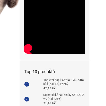
Top 10 produktů
Toaletní papír Cattia 2-vr., extra
bílá (bal.8ks) zelený
47,19 Kč
Kosmetické kapesníky SATINO 2-
vr., (bal.100ks)
23,60 Kč