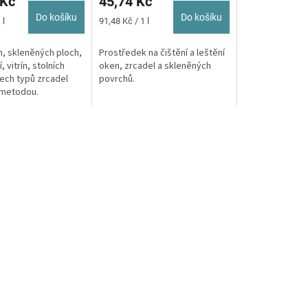
 Kč
45,74 Kč
Do košíku
Do košíku
Měrná
 l
91,48 Kč / 1 l
cena:
n, skleněných ploch,
Prostředek na čištění a leštění
, vitrín, stolních
oken, zrcadel a skleněných
ech typů zrcadel
povrchů.
 metodou.