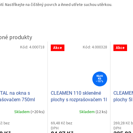
tí: Nastříkejte na čištěný povrch a ihned utřete suchou utěrkou.
Kód:
4.000718
Kód:
4.000328
Akce
Akce
93,41
Kč
–10 %
TAL na okna s
CLEAMEN 110 skleněné
CLEAMEN
rašovačem 750ml
plochy s rozprašovačem 1l
plochy 5l
Skladem
(>20 ks)
Skladem
(12 ks)
rné
Průměrné
Průměrné
cení
hodnocení
hodnocení
ktu
Kč bez
produktu
69,48 Kč bez
produktu
269,28 Kč 
DPH
DPH
je
je