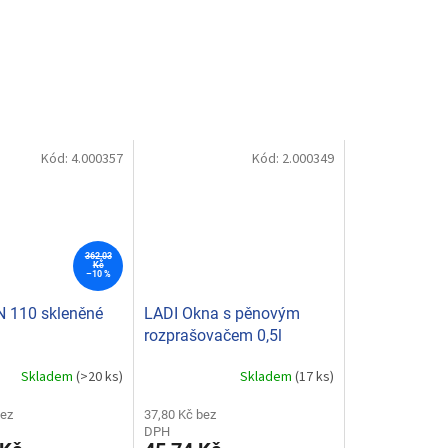
Kód:
4.000357
Kód:
2.000349
362,03
Kč
–10 %
 110 skleněné
LADI Okna s pěnovým
rozprašovačem 0,5l
Skladem
(>20 ks)
Skladem
(17 ks)
bez
37,80 Kč bez
DPH