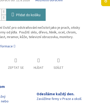
oručit do:
11.8.2026
Možnosti doručení
Přidat do košíku
ní čistič pro odstraňování nečistot jako je prach, otisky
rny od jídla. Použití: sklo, dřevo, hliník, ocel, chrom,
ast, mramor, kůže, televizní obrazovka, monitory.
informace
ZEPTAT SE
HLÍDAT
SDÍLET
oom
Odesíláme každý den.
ožný
Zavážíme firmy v Praze a okolí.
u nebo