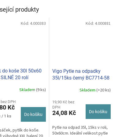
sející produkty
Kód:
4.000383
Kód:
4.000881
 do koše 30l 50x60
Vigo Pytle na odpadky
 SILNÉ 20 rolí
35l/15ks černý BC7714-58
s/bal.
Skladem
(9 ks)
Skladem
(>20 ks)
 bez DPH
19,90 Kč bez
80 Kč
DPH
24,08 Kč
Do košíku
Do košíku
 / 1 ks
Pytle na odpad 35l, 15ks v roli,
sáček, pytlík do koše.
50x60cm. Ideální velikost pytle
 výhodné XXL balení 20