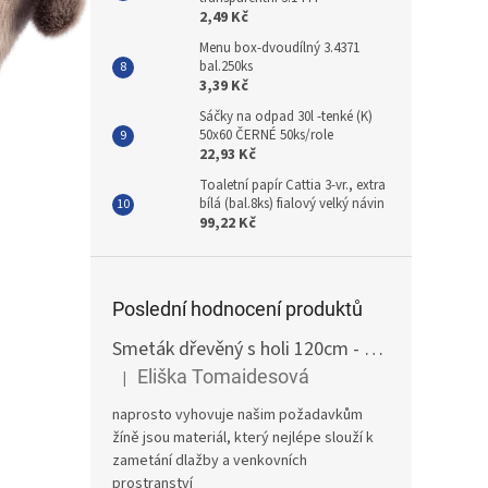
2,49 Kč
Menu box-dvoudílný 3.4371
bal.250ks
3,39 Kč
Sáčky na odpad 30l -tenké (K)
50x60 ČERNÉ 50ks/role
22,93 Kč
Toaletní papír Cattia 3-vr., extra
bílá (bal.8ks) fialový velký návin
99,22 Kč
Poslední hodnocení produktů
Smeták dřevěný s holi 120cm - žíně
Eliška Tomaidesová
|
Hodnocení produktu je 5 z 5 hvězdiček.
naprosto vyhovuje našim požadavkům
žíně jsou materiál, který nejlépe slouží k
zametání dlažby a venkovních
prostranství