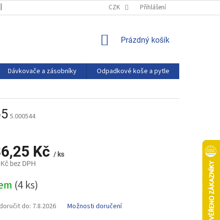
OBCHODNÍ PODMÍNKY
PODMÍNKY OCHRANY OSOBNÍCH ÚDAJŮ
CZK
Přihlášení
NÁKUPNÍ
Prázdný košík
KOŠÍK
Dávkovače a zásobníky
Odpadkové koše a pytle
Eco produ
55
5.000544
86,25 Kč
/ ks
 Kč bez DPH
dem
(4 ks)
oručit do:
7.8.2026
Možnosti doručení