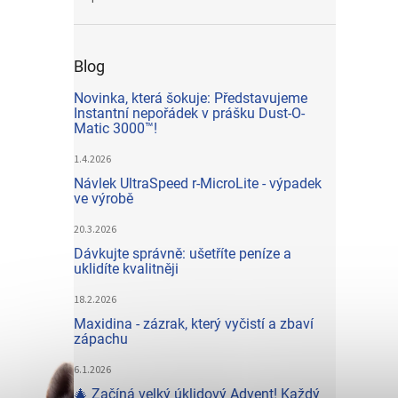
Blog
Novinka, která šokuje: Představujeme
Instantní nepořádek v prášku Dust-O-
Matic 3000™!
1.4.2026
Návlek UltraSpeed r-MicroLite - výpadek
ve výrobě
20.3.2026
Dávkujte správně: ušetříte peníze a
uklidíte kvalitněji
18.2.2026
Maxidina - zázrak, který vyčistí a zbaví
zápachu
6.1.2026
🎄 Začíná velký úklidový Advent! Každý