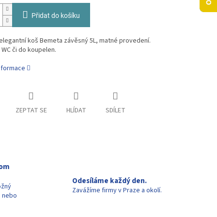
Přidat do košíku
 elegantní koš Bemeta závěsný 5L, matné provedení.
a WC či do koupelen.
informace
ZEPTAT SE
HLÍDAT
SDÍLET
oom
Odesíláme každý den.
ožný
Zavážíme firmy v Praze a okolí.
u nebo