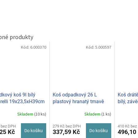
Kód:
6.000370
Kód:
5.000597
kový koš 9l bílý
Koš odpadkový 26 L
Koš drát
relli 19x23,5xH39cm
plastový hranatý tmavě
bílý, záv
hnědý J
Skladem
(10 ks)
Skladem
(1 ks)
Průměrné
hodnocení
produktu
 bez DPH
279 Kč bez DPH
410 Kč bez
25 Kč
Do košíku
337,59 Kč
Do košíku
496,10
je