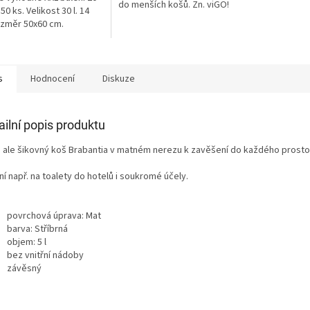
do menších košů. Zn. viGO!
 50 ks. Velikost 30 l. 14
změr 50x60 cm.
s
Hodnocení
Diskuze
ailní popis produktu
, ale šikovný koš Brabantia v matném nerezu k zavěšení do každého prosto
ní např. na toalety do hotelů i soukromé účely.
povrchová úprava: Mat
barva: Stříbrná
objem: 5 l
bez vnitřní nádoby
závěsný