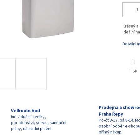
Krásný a
Ideální n
Detailní 
TISK
Prodejna a showr
Velkoobchod
Praha Řepy
Individuální ceníky,
Po-čt 8-17, pá 8-14. M
poradenství, servis, sanitační
osobní odběr e-shop
plány, náhradní plnění
přímý nákup