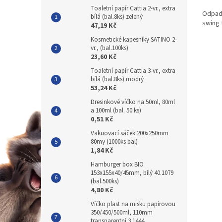
Toaletní papír Cattia 2-vr., extra
Odpadk
bílá (bal.8ks) zelený
swing 
47,19 Kč
Kosmetické kapesníky SATINO 2-
vr., (bal.100ks)
23,60 Kč
Toaletní papír Cattia 3-vr., extra
bílá (bal.8ks) modrý
53,24 Kč
Dresinkové víčko na 50ml, 80ml
a 100ml (bal. 50 ks)
0,51 Kč
Vakuovací sáček 200x250mm
80my (1000ks bal)
1,84 Kč
Hamburger box BIO
153x155x40/45mm, bílý 40.1079
(bal.500ks)
4,80 Kč
Víčko plast na misku papírovou
350/450/500ml, 110mm
transparentní 3.1444