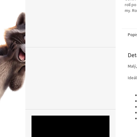
rolí po
my. Ro
Popi
Det
Malý
Ideál