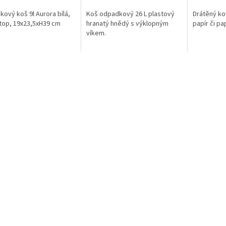
5,0
z
ový koš 9l Aurora bílá,
Koš odpadkový 26 L plastový
Drátěný ko
5
top, 19x23,5xH39 cm
hranatý hnědý s výklopným
papír či pa
hvězdiček.
víkem.