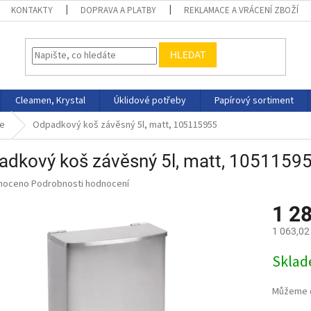
KONTAKTY
DOPRAVA A PLATBY
REKLAMACE A VRÁCENÍ ZBOŽÍ
HLEDAT
Cleamen, Krystal
Úklidové potřeby
Papírový sortiment
e
Odpadkový koš závěsný 5l, matt, 105115955
adkový koš závěsný 5l, matt, 1051159
né
noceno
Podrobnosti hodnocení
ní
1 2
u
1 063,02
Měrná
Skla
cena:
ek.
Můžeme d