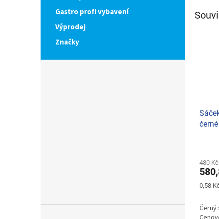
Gastro profi vybavení
Souvi
Výprodej
Značky
Sáček
černé
1000k
480 Kč
580,
Měrná
0,58 Kč
cena:
Černý 
Cenově