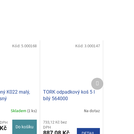
Kód:
5.000168
Kód:
3.000147
Další
produkt
ěný K022 malý,
TORK odpadkový koš 5 l
ěsný
bílý 564000
Skladem
(1 ks)
Na dotaz
733,12 Kč bez
 DPH
 Kč
Do košíku
DPH
887,08 Kč
DETAIL