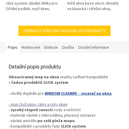
click system. Ideální délka pro
leští okna beze skvrn. Vhodný
čištění podlah, mytí oken,
na klasická i střešní okna,
koupelen a utírání prachu.
zrcadla, sprchové kouty,
dlaždice.
ZOBRAZIT VŠECHNY SOUVISEJÍCÍ PRODUKTY
Popis
Hodnocení
Diskuze
Značka
Ostatní informace
Detailní popis produktu
Oboustranný mop na okna
značky Leifheit kompatibilní
s
řadou produktů CLICK system
.
- skvělý doplněk pro
WINDOW CLEANER - vysavač na okna
- mop čistí okna, rámy a rohy oken
-
vysoký stupeň savosti
vody a nečistot
- materiál: návlek z mikrovlákna, plastový nástavec
- návlek umístěn
po celé ploše mopu
- kompatibilní s produkty řady
CLICK system