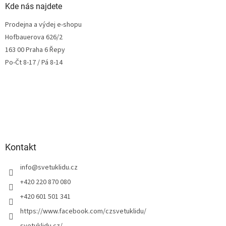
Kde nás najdete
Prodejna a výdej e-shopu
Hofbauerova 626/2
163 00 Praha 6 Řepy
Po-Čt 8-17 / Pá 8-14
Kontakt
info
@
svetuklidu.cz
+420 220 870 080
+420 601 501 341
https://www.facebook.com/czsvetuklidu/
svetuklidu.cz/