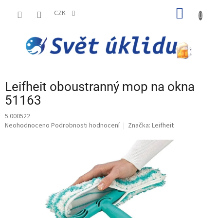
Přejít
NÁKUP
na
CZK
obsah
KOŠÍK
Leifheit oboustranný mop na okna
51163
5.000522
Průměrné
Neohodnoceno
Podrobnosti hodnocení
Značka:
Leifheit
hodnocení
produktu
je
0,0
z
5
hvězdiček.