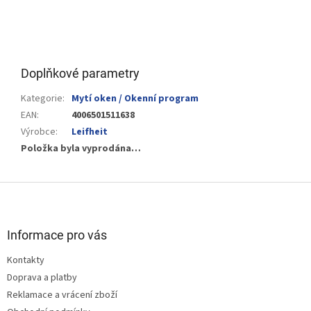
Doplňkové parametry
Kategorie
:
Mytí oken / Okenní program
EAN
:
4006501511638
Výrobce
:
Leifheit
Položka byla vyprodána…
Z
á
p
a
Informace pro vás
t
Kontakty
í
Doprava a platby
Reklamace a vrácení zboží