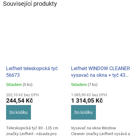
Související produkty
Leifheit teleskopická tyč
Leifheit WINDOW CLEANER
56673
vysavač na okna + tyč 43
cm + mop na okna 51003
Skladem
(5 ks)
Skladem
(7 ks)
Průměrné
Průměrné
hodnocení
hodnocení
202,10 Kč bez DPH
1 085,99 Kč bez DPH
produktu
produktu
244,54 Kč
1 314,05 Kč
je
je
5,0
5,0
Do košíku
Do košíku
z
z
5
5
hvězdiček.
hvězdiček.
Teleskopická tyč 80 - 135 cm
Vysavač na okna Window
značky Leifheit - násada pro
Cleaner značky Leifheit vysává a