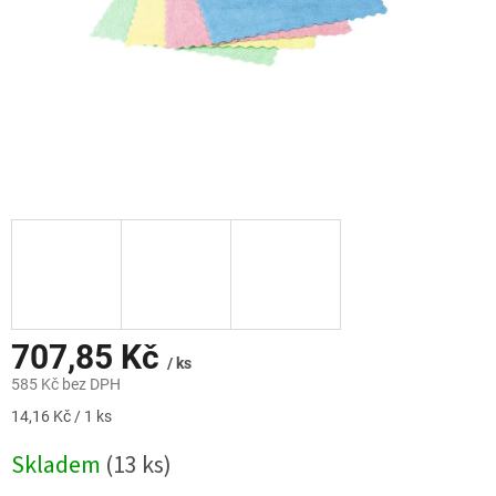
707,85 Kč
/ ks
585 Kč bez DPH
Měrná
14,16 Kč / 1 ks
cena:
Skladem
(13 ks)