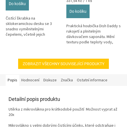
Měrná
331,54 Kč / 1 ks
Do košíku
cena:
Do košíku
Čistící škrabka na
sklokeramickou desku se 3
Praktická houbička Dish Daddy s
snadno vyměnitelnými
rukojetí a plnitelným
čepelemi, včetně jejich
dávkovačem saponátu. Mění
bezpečného uzamknutí Safety-
texturu podle teploty vody,
lock značky Leifheit.
nepoškrábe povrchy.
ZOBRAZIT VŠECHNY SOUVISEJÍCÍ PRODUKTY
Popis
Hodnocení
Diskuze
Značka
Ostatní informace
Detailní popis produktu
Utěrka z mikrovlákna pro krátkodobé použití Možnost vyprat až
20x
Mikrovlákno s velmi dobrými čistícími účinky, které odstraňuje i