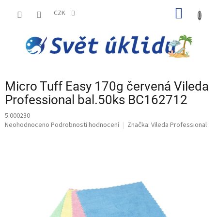
Přejít
NÁKUP
na
CZK
obsah
KOŠÍK
Micro Tuff Easy 170g červená Vileda
Professional bal.50ks BC162712
5.000230
Průměrné
Neohodnoceno
Podrobnosti hodnocení
Značka:
Vileda Professional
hodnocení
produktu
je
0,0
z
5
hvězdiček.