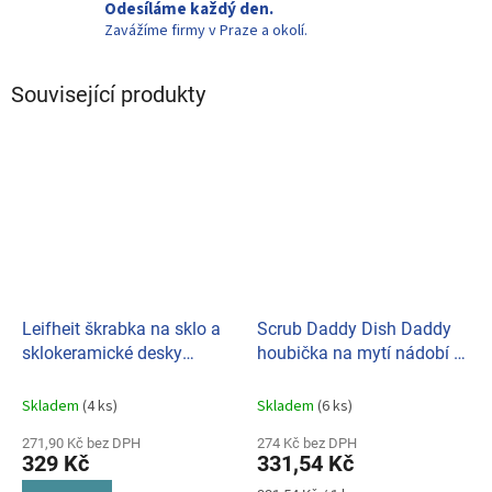
Odesíláme každý den.
Zavážíme firmy v Praze a okolí.
Související produkty
Leifheit škrabka na sklo a
Scrub Daddy Dish Daddy
sklokeramické desky
houbička na mytí nádobí s
03252
rukojetí a dávkovačem
saponátu
Skladem
(4 ks)
Skladem
(6 ks)
271,90 Kč bez DPH
274 Kč bez DPH
329 Kč
331,54 Kč