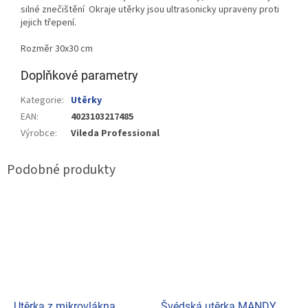
silné znečištění Okraje utěrky jsou ultrasonicky upraveny proti
jejich třepení.
Rozměr 30x30 cm
Doplňkové parametry
Kategorie
:
Utěrky
EAN
:
4023103217485
Výrobce
:
Vileda Professional
Utěrka z mikrovlákna
Švédská utěrka MANDY