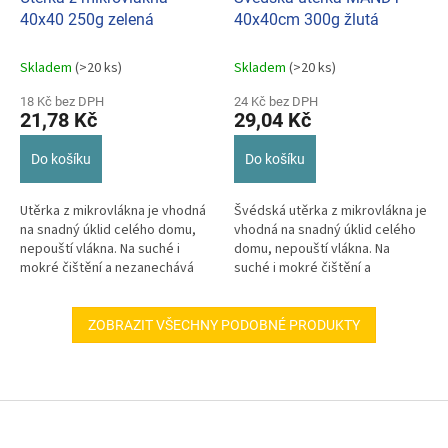
40x40 250g zelená
40x40cm 300g žlutá
Skladem
(>20 ks)
Skladem
(>20 ks)
18 Kč bez DPH
24 Kč bez DPH
21,78 Kč
29,04 Kč
Do košíku
Do košíku
Utěrka z mikrovlákna je vhodná
Švédská utěrka z mikrovlákna je
na snadný úklid celého domu,
vhodná na snadný úklid celého
nepouští vlákna. Na suché i
domu, nepouští vlákna. Na
mokré čištění a nezanechává
suché i mokré čištění a
šmouhy.
nezanechává šmouhy.
ZOBRAZIT VŠECHNY PODOBNÉ PRODUKTY
Z
á