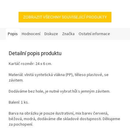
ZOBRAZIT VŠECHNY SOUVISEJÍCÍ PRODUKTY
Popis
Hodnocení
Diskuze
Značka
Ostatní informace
Detailní popis produktu
Kartáč rozměr:
24 x 6
cm.
Materiál: vlnitá syntetická vlákna (PP), těleso plastové, se
závitem.
Dodáváme bez hole, je nutné vybrat hůl s jemným závitem.
Balení: 1 ks.
Barva na obrázku je pouze ilustrativní, mix barev červená,
béžová, modrá, dodáváme dle skladové dostupnosti. Děkujeme
za pochopení.