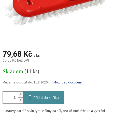
79,68 Kč
/ ks
65,85 Kč bez DPH
Měrná
Skladem
(11 ks)
cena:
Můžeme doručit do:
11.8.2026
Možnosti doručení
Přidat do košíku
Plastový kartáč s vlnitými vlákny na hůl, pro účinné drhnutí a vytírání