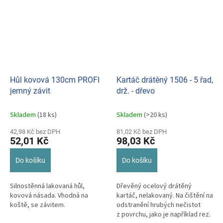
Hůl kovová 130cm PROFI
Kartáč drátěný 1506 - 5 řad,
jemný závit
drž. - dřevo
Skladem
(18 ks)
Skladem
(>20 ks)
42,98 Kč bez DPH
81,02 Kč bez DPH
52,01 Kč
98,03 Kč
Do košíku
Do košíku
Silnostěnná lakovaná hůl,
Dřevěný ocelový drátěný
kovová násada. Vhodná na
kartáč, nelakovaný. Na čištění na
koště, se závitem.
odstranění hrubých nečistot
z povrchu, jako je například rez.