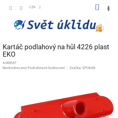
Přejít
NÁKUP
na
CZK
obsah
KOŠÍK
Kartáč podlahový na hůl 4226 plast
EKO
4.000597
Průměrné
Neohodnoceno
Podrobnosti hodnocení
Značka:
SPOKAR
hodnocení
produktu
je
0,0
z
5
hvězdiček.