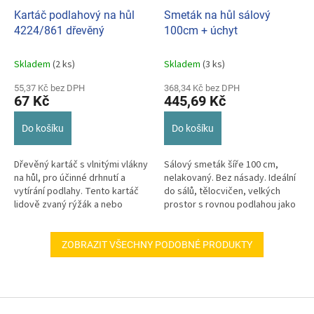
Kartáč podlahový na hůl
Smeták na hůl sálový
4224/861 dřevěný
100cm + úchyt
Skladem
(2 ks)
Skladem
(3 ks)
55,37 Kč bez DPH
368,34 Kč bez DPH
67 Kč
445,69 Kč
Do košíku
Do košíku
Dřevěný kartáč s vlnitými vlákny
Sálový smeták šíře 100 cm,
na hůl, pro účinné drhnutí a
nelakovaný. Bez násady. Ideální
vytírání podlahy. Tento kartáč
do sálů, tělocvičen, velkých
lidově zvaný rýžák a nebo
prostor s rovnou podlahou jako
rejžák vyčistí opravdu silné...
jsou kulturní domy, divadla...
ZOBRAZIT VŠECHNY PODOBNÉ PRODUKTY
Z