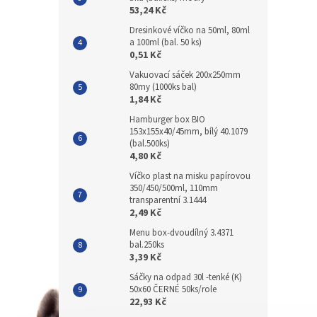
53,24 Kč
Dresinkové víčko na 50ml, 80ml
a 100ml (bal. 50 ks)
0,51 Kč
Vakuovací sáček 200x250mm
80my (1000ks bal)
1,84 Kč
Hamburger box BIO
153x155x40/45mm, bílý 40.1079
(bal.500ks)
4,80 Kč
Víčko plast na misku papírovou
350/450/500ml, 110mm
transparentní 3.1444
2,49 Kč
Menu box-dvoudílný 3.4371
bal.250ks
3,39 Kč
Sáčky na odpad 30l -tenké (K)
50x60 ČERNÉ 50ks/role
22,93 Kč