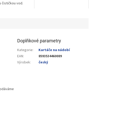
u čističkou vod.
Doplňkové parametry
Kategorie
:
Kartáče na nádobí
EAN
:
8593534460089
Výrobek
:
český
 dodáváme