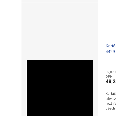
Kartá
4429
39,87 
DPH
48,2
Kartáč
lahví 
rozšíř
všech 