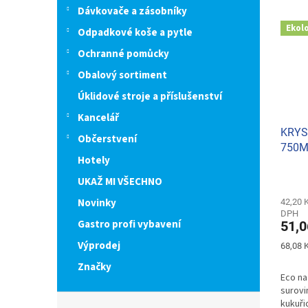
Dávkovače a zásobníky
Ekol
Odpadkové koše a pytle
Ochranné pomůcky
Obalový sortiment
Úklidové stroje a příslušenství
Kancelář
KRYS
Občerstvení
750M
Hotely
Průmě
UKAŽ MI VŠECHNO
hodno
Novinky
produ
42,20 
DPH
je
Gastro profi vybavení
51,0
5,0
z
Výprodej
Měrná
68,08 K
5
cena:
Značky
hvězdi
Eco na
surovi
kukuři