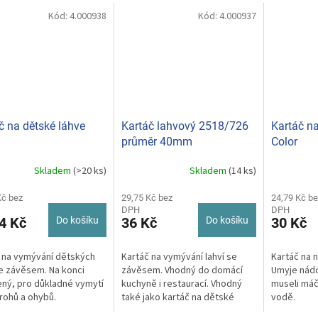
Kód:
4.000938
Kód:
4.000937
č na dětské láhve
Kartáč lahvový 2518/726
Kartáč n
průměr 40mm
Color
Skladem
(>20 ks)
Skladem
(14 ks)
Kč bez
29,75 Kč bez
24,79 Kč be
DPH
DPH
4 Kč
Do košíku
36 Kč
Do košíku
30 Kč
 na vymývání dětských
Kartáč na vymývání lahví se
Kartáč na 
se závěsem. Na konci
závěsem. Vhodný do domácí
Umyje nádob
ený, pro důkladné vymytí
kuchyně i restaurací. Vhodný
museli máč
rohů a ohybů.
také jako kartáč na dětské
vodě.
lahve.