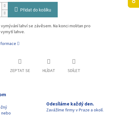
Přidat do košíku
 vymývání lahví se závěsem. Na konci molitan pro
 vymytí lahve.
informace
ZEPTAT SE
HLÍDAT
SDÍLET
oom
Odesíláme každý den.
ožný
Zavážíme firmy v Praze a okolí.
u nebo