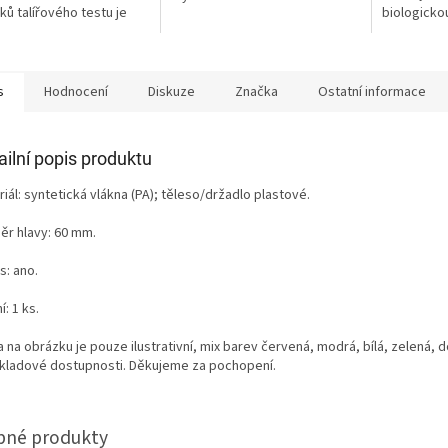
ků talířového testu je
biologicko
t hodnocen velmi dobře
s
Hodnocení
Diskuze
Značka
Ostatní informace
ailní popis produktu
iál: syntetická vlákna (PA); těleso/držadlo plastové.
ěr hlavy: 60 mm.
s: ano.
í: 1 ks.
a na obrázku je pouze ilustrativní, mix barev červená, modrá, bílá, zelená,
skladové dostupnosti. Děkujeme za pochopení.