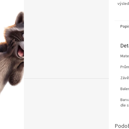
výsled
produk
v...
Popi
Det
Mater
Prům
Závě
Balen
Barv
dle 