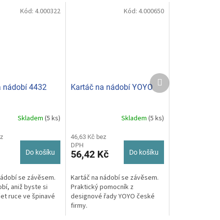
Kód:
4.000322
Kód:
4.000650
Další
produkt
a nádobí 4432
Kartáč na nádobí YOYO
Skladem
(5 ks)
Skladem
(5 ks)
z
46,63 Kč bez
DPH
Do košíku
56,42 Kč
Do košíku
nádobí se závěsem.
Kartáč na nádobí se závěsem.
í, aniž byste si
Praktický pomocník z
et ruce ve špinavé
designové řady YOYO české
firmy.