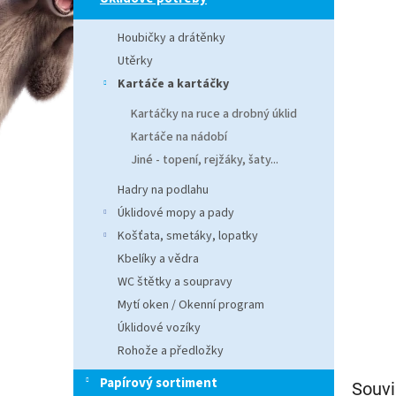
n
e
Houbičky a drátěnky
l
Utěrky
Kartáče a kartáčky
Kartáčky na ruce a drobný úklid
Kartáče na nádobí
Jiné - topení, rejžáky, šaty...
Hadry na podlahu
Úklidové mopy a pady
Košťata, smetáky, lopatky
Kbelíky a vědra
WC štětky a soupravy
Mytí oken / Okenní program
Úklidové vozíky
Rohože a předložky
Papírový sortiment
Souvi