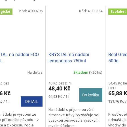
Kód:
4.000796
Kód:
4.000334
ogické
Ecolabel
TAL na nádobí ECO
KRYSTAL na nádobí
Real Gre
L
lemongrass 750ml
500g
Na dotaz
Skladem
(>20 ks)
rné
cení
ktu
Kč bez
40 Kč bez DPH
54,45 Kč be
48,40 Kč
DPH
6 Kč
65,88 
Do košíku
Měrná
64,53 Kč / 1 l
cena:
Měrná
č / 1 l
DETAIL
131,76 Kč /
cena:
Na nádobí s příjemnou vůní
ček.
 nádobí je vyroben ze
Prostředek
citronové trávy. Vyznačuje se
n přírodního původu – z
odmašťující
vysokou pěnivostí a vysokým
ce a z kokosu. Podle
vhodný do
mycím účinkem.