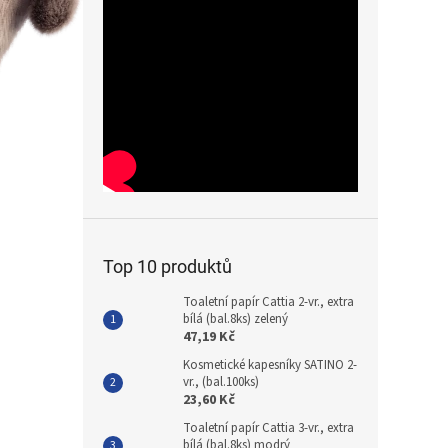
Top 10 produktů
Toaletní papír Cattia 2-vr., extra
bílá (bal.8ks) zelený
47,19 Kč
Kosmetické kapesníky SATINO 2-
vr., (bal.100ks)
23,60 Kč
Toaletní papír Cattia 3-vr., extra
bílá (bal.8ks) modrý