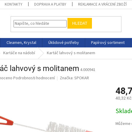
KONTAKTY
DOPRAVA A PLATBY
REKLAMACE A VRÁCENÍ ZBOŽÍ
HLEDAT
Cleamen, Krystal
Úklidové potřeby
Papírový sortiment
Kartáče na nádobí
Kartáč lahvový s molitanem
áč lahvový s molitanem
4.000941
né
noceno
Podrobnosti hodnocení
Značka:
SPOKAR
ní
48,
u
40,32 Kč
Měrná
Skla
cena:
ek.
Můžeme d