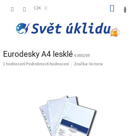
Přejít
NÁKUP
na
CZK
obsah
KOŠÍK
Eurodesky A4 lesklé
4.000169
Průměrné
1 hodnocení
Podrobnosti hodnocení
Značka:
Victoria
hodnocení
produktu
je
5,0
z
5
hvězdiček.