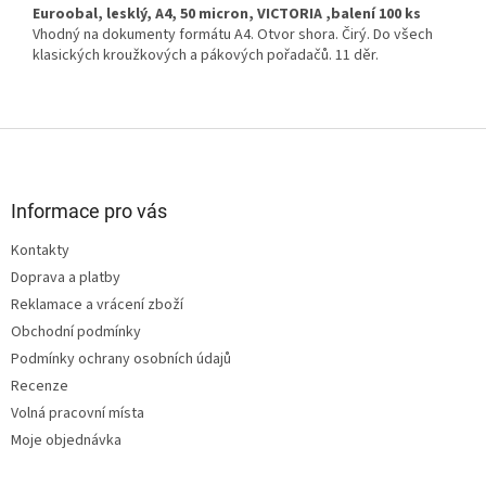
Euroobal, lesklý, A4, 50 micron, VICTORIA ,balení 100 ks
Vhodný na dokumenty formátu A4. Otvor shora. Čirý. Do všech
klasických kroužkových a pákových pořadačů. 11 děr.
Z
á
p
a
Informace pro vás
t
Kontakty
í
Doprava a platby
Reklamace a vrácení zboží
Obchodní podmínky
Podmínky ochrany osobních údajů
Recenze
Volná pracovní místa
Moje objednávka