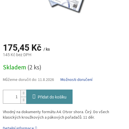
175,45 Kč
/ ks
145 Kč bez DPH
Měrná
Skladem
(2 ks)
cena:
Můžeme doručit do:
11.8.2026
Možnosti doručení
Přidat do košíku
Vhodný na dokumenty formátu A4. Otvor shora. Čirý. Do všech
klasických kroužkových a pákových pořadačů. 11 děr.
Detailní informace