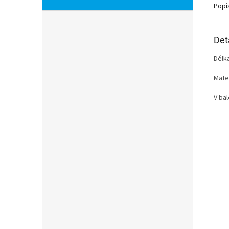
Popi
Det
Délka
Mater
V bal