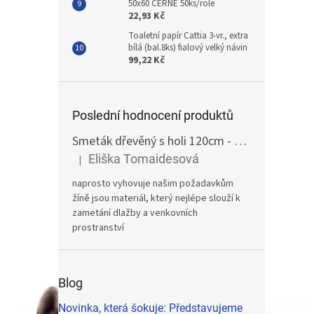
50x60 ČERNÉ 50ks/role
22,93 Kč
Toaletní papír Cattia 3-vr., extra
bílá (bal.8ks) fialový velký návin
99,22 Kč
Poslední hodnocení produktů
Smeták dřevěný s holi 120cm - žíně
Eliška Tomaidesová
|
Hodnocení produktu je 5 z 5 hvězdiček.
naprosto vyhovuje našim požadavkům
žíně jsou materiál, který nejlépe slouží k
zametání dlažby a venkovních
prostranství
Blog
Novinka, která šokuje: Představujeme