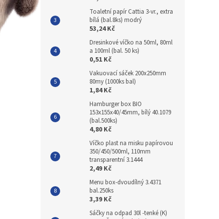
Toaletní papír Cattia 3-vr., extra
bílá (bal.8ks) modrý
53,24 Kč
Dresinkové víčko na 50ml, 80ml
a 100ml (bal. 50 ks)
0,51 Kč
Vakuovací sáček 200x250mm
80my (1000ks bal)
1,84 Kč
Hamburger box BIO
153x155x40/45mm, bílý 40.1079
(bal.500ks)
4,80 Kč
Víčko plast na misku papírovou
350/450/500ml, 110mm
transparentní 3.1444
2,49 Kč
Menu box-dvoudílný 3.4371
bal.250ks
3,39 Kč
Sáčky na odpad 30l -tenké (K)