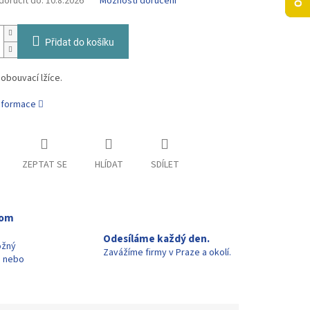
oručit do:
10.8.2026
Možnosti doručení
Přidat do košíku
obouvací lžíce.
informace
ZEPTAT SE
HLÍDAT
SDÍLET
oom
Odesíláme každý den.
ožný
Zavážíme firmy v Praze a okolí.
u nebo