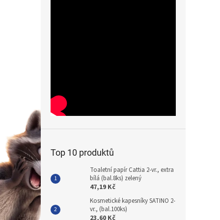
Top 10 produktů
Toaletní papír Cattia 2-vr., extra
bílá (bal.8ks) zelený
47,19 Kč
Kosmetické kapesníky SATINO 2-
vr., (bal.100ks)
23,60 Kč