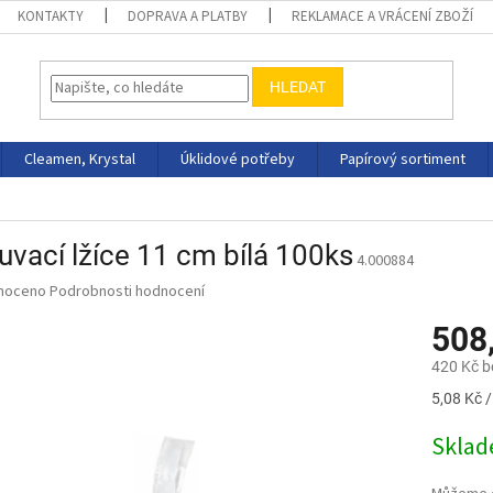
KONTAKTY
DOPRAVA A PLATBY
REKLAMACE A VRÁCENÍ ZBOŽÍ
HLEDAT
Cleamen, Krystal
Úklidové potřeby
Papírový sortiment
vací lžíce 11 cm bílá 100ks
4.000884
né
noceno
Podrobnosti hodnocení
ní
508
u
420 Kč 
Měrná
5,08 Kč /
cena:
ek.
Skla