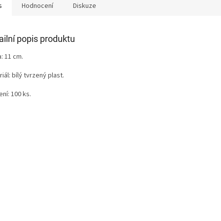
s
Hodnocení
Diskuze
ailní popis produktu
: 11 cm.
iál: b
ílý tvrzený plast.
ení: 100 ks.