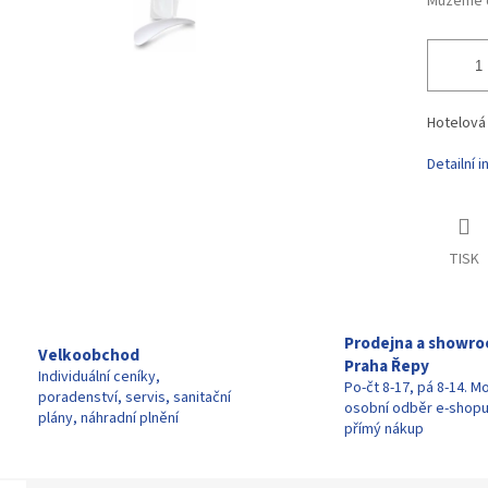
Můžeme d
Hotelová 
Detailní 
TISK
Prodejna a showr
Velkoobchod
Praha Řepy
Individuální ceníky,
Po-čt 8-17, pá 8-14. M
poradenství, servis, sanitační
osobní odběr e-shop
plány, náhradní plnění
přímý nákup