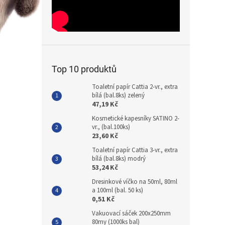
Top 10 produktů
Toaletní papír Cattia 2-vr., extra
bílá (bal.8ks) zelený
47,19 Kč
Kosmetické kapesníky SATINO 2-
vr., (bal.100ks)
23,60 Kč
Toaletní papír Cattia 3-vr., extra
bílá (bal.8ks) modrý
53,24 Kč
Dresinkové víčko na 50ml, 80ml
a 100ml (bal. 50 ks)
0,51 Kč
Vakuovací sáček 200x250mm
80my (1000ks bal)