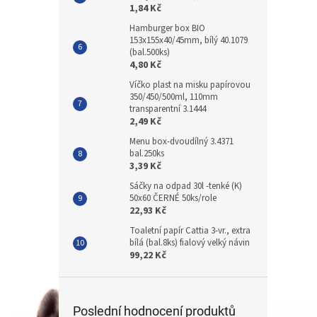
1,84 Kč
Hamburger box BIO
153x155x40/45mm, bílý 40.1079
(bal.500ks)
4,80 Kč
Víčko plast na misku papírovou
350/450/500ml, 110mm
transparentní 3.1444
2,49 Kč
Menu box-dvoudílný 3.4371
bal.250ks
3,39 Kč
Sáčky na odpad 30l -tenké (K)
50x60 ČERNÉ 50ks/role
22,93 Kč
Toaletní papír Cattia 3-vr., extra
bílá (bal.8ks) fialový velký návin
99,22 Kč
Poslední hodnocení produktů