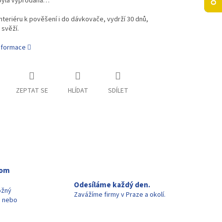
byla vyprodána…
nteriéru k pověšení i do dávkovače, vydrží 30 dnů,
 svěží.
informace
ZEPTAT SE
HLÍDAT
SDÍLET
oom
Odesíláme každý den.
ožný
Zavážíme firmy v Praze a okolí.
u nebo