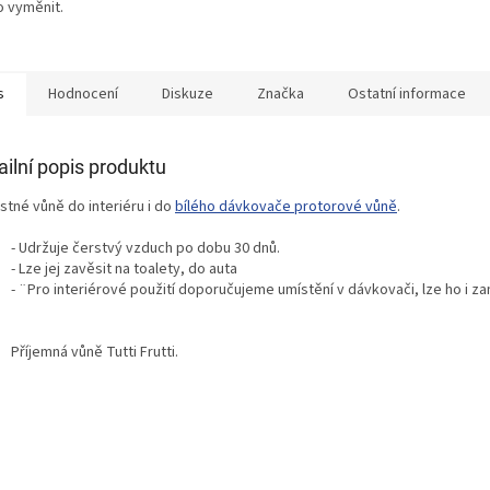
o vyměnit.
s
Hodnocení
Diskuze
Značka
Ostatní informace
ailní popis produktu
stné vůně do interiéru i do
bílého dávkovače protorové vůně
.
- Udržuje čerstvý vzduch po dobu 30 dnů.
- Lze jej zavěsit na toalety, do auta
- ¨Pro interiérové použití doporučujeme umístění v dávkovači, lze ho i z
Příjemná vůně Tutti Frutti.