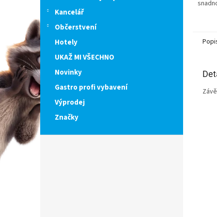
snadn
Kancelář
Občerstvení
Popi
Hotely
UKAŽ MI VŠECHNO
Novinky
Det
Gastro profi vybavení
Závě
Výprodej
Značky