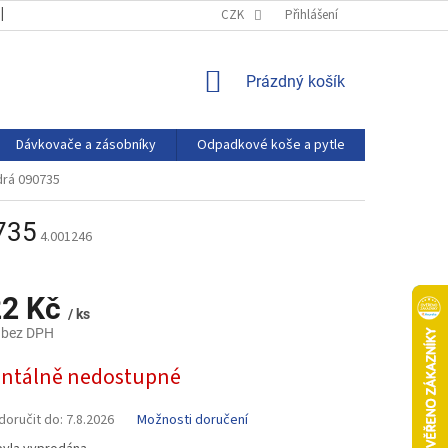
OBCHODNÍ PODMÍNKY
PODMÍNKY OCHRANY OSOBNÍCH ÚDAJŮ
CZK
Přihlášení
NÁKUPNÍ
Prázdný košík
KOŠÍK
Dávkovače a zásobníky
Odpadkové koše a pytle
Eco produ
rá 090735
735
4.001246
22 Kč
/ ks
 bez DPH
tálně nedostupné
oručit do:
7.8.2026
Možnosti doručení