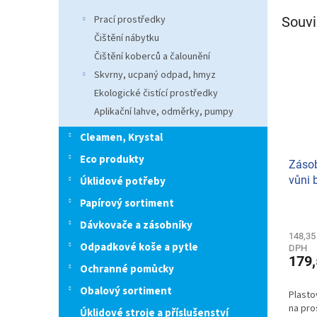
Prací prostředky
Souvi
Čištění nábytku
Čištění koberců a čalounění
Skvrny, ucpaný odpad, hmyz
Ekologické čistící prostředky
Aplikační lahve, odměrky, pumpy
Cleamen, Krystal
Eco produkty
Zásob
vůni 
Úklidové potřeby
Papírový sortiment
Dávkovače a zásobníky
148,35
Odpadkové koše a pytle
DPH
179,
Ochranné pomůcky
Obalový sortiment
Plasto
na pro
Úklidové stroje a příslušenství