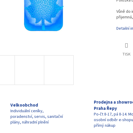
Položka 
Vůně do i
přijemná,
Detailní 
TISK
Prodejna a showr
Velkoobchod
Praha Řepy
Individuální ceníky,
Po-čt 8-17, pá 8-14. M
poradenství, servis, sanitační
osobní odběr e-shop
plány, náhradní plnění
přímý nákup