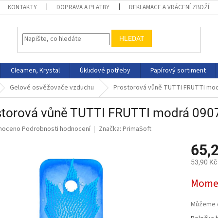
KONTAKTY
DOPRAVA A PLATBY
REKLAMACE A VRÁCENÍ ZBOŽÍ
HLEDAT
Cleamen, Krystal
Úklidové potřeby
Papírový sortiment
Gelové osvěžovače vzduchu
Prostorová vůně TUTTI FRUTTI mod
storová vůně TUTTI FRUTTI modrá 090
né
noceno
Podrobnosti hodnocení
Značka:
PrimaSoft
ní
65,
u
53,90 Kč
Měrná
Momen
cena:
ek.
Můžeme d