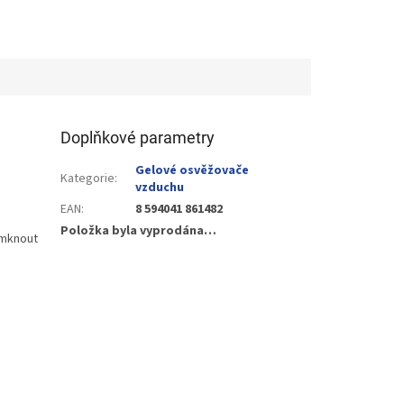
Doplňkové parametry
Gelové osvěžovače
Kategorie
:
vzduchu
EAN
:
8 594041 861482
Položka byla vyprodána…
amknout