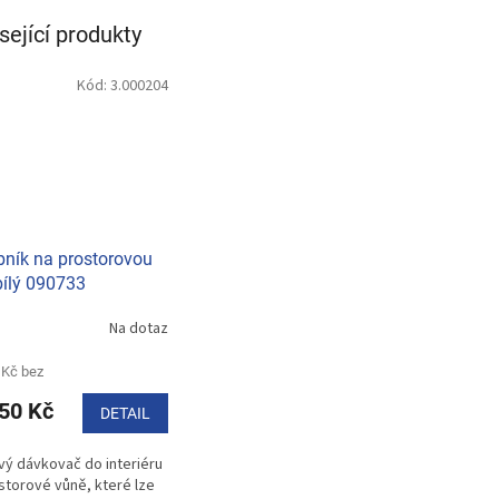
sející produkty
Kód:
3.000204
ník na prostorovou
bílý 090733
Na dotaz
 Kč bez
50 Kč
DETAIL
vý dávkovač do interiéru
storové vůně, které lze