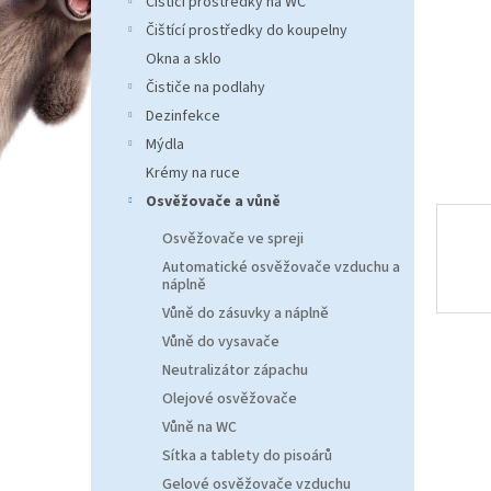
Čistící prostředky na WC
n
e
Čištící prostředky do koupelny
l
Okna a sklo
Čističe na podlahy
Dezinfekce
Mýdla
Krémy na ruce
Osvěžovače a vůně
Osvěžovače ve spreji
Automatické osvěžovače vzduchu a
náplně
Vůně do zásuvky a náplně
Vůně do vysavače
Neutralizátor zápachu
Olejové osvěžovače
Vůně na WC
Sítka a tablety do pisoárů
Gelové osvěžovače vzduchu