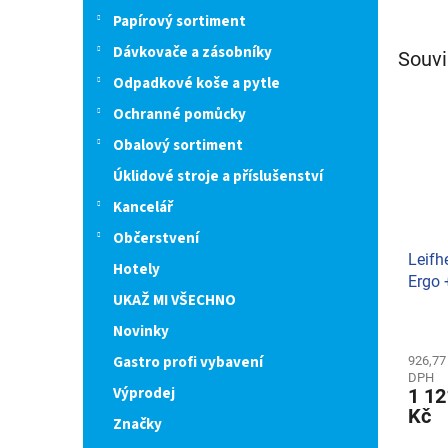
Papírový sortiment
Dávkovače a zásobníky
Souvi
Odpadkové koše a pytle
Ochranné pomůcky
Obalový sortiment
Úklidové stroje a příslušenství
Kancelář
Občerstvení
Leifh
Hotely
Ergo
UKAŽ MI VŠECHNO
Stati
Průmě
Novinky
hodno
Gastro profi vybavení
produ
926,77
DPH
je
Výprodej
1 12
5,0
Kč
z
Značky
5