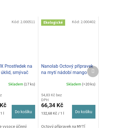
Kód:
2.000511
Kód:
2.000402
Ekologické
 Prostředek na
Nanolab Octový přípravek
Další
 úklid, smývač
na mytí nádobí mango
produkt
rstev lesků na
500ml
Skladem
(17 ks)
Skladem
(>20 ks)
750ml
z
54,83 Kč bez
DPH
 Kč
66,34 Kč
Do košíku
Do košíku
Měrná
1 l
132,68 Kč / 1 l
cena:
e vysoce účinný
Octový přípravek na MYTÍ