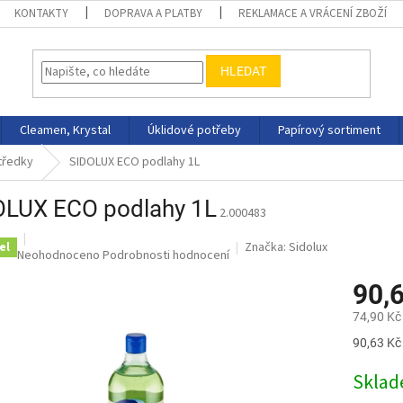
KONTAKTY
DOPRAVA A PLATBY
REKLAMACE A VRÁCENÍ ZBOŽÍ
HLEDAT
Cleamen, Krystal
Úklidové potřeby
Papírový sortiment
středky
SIDOLUX ECO podlahy 1L
OLUX ECO podlahy 1L
2.000483
Značka:
Sidolux
el
Průměrné
Neohodnoceno
Podrobnosti hodnocení
hodnocení
90,
produktu
je
74,90 Kč
0,0
z
Měrná
90,63 Kč 
5
cena:
hvězdiček.
Skla