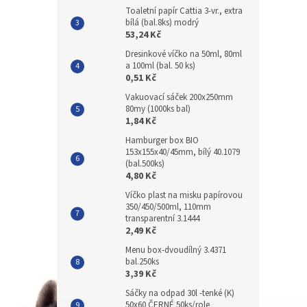
Toaletní papír Cattia 3-vr., extra
bílá (bal.8ks) modrý
53,24 Kč
Dresinkové víčko na 50ml, 80ml
a 100ml (bal. 50 ks)
0,51 Kč
Vakuovací sáček 200x250mm
80my (1000ks bal)
1,84 Kč
Hamburger box BIO
153x155x40/45mm, bílý 40.1079
(bal.500ks)
4,80 Kč
Víčko plast na misku papírovou
350/450/500ml, 110mm
transparentní 3.1444
2,49 Kč
Menu box-dvoudílný 3.4371
bal.250ks
3,39 Kč
Sáčky na odpad 30l -tenké (K)
50x60 ČERNÉ 50ks/role