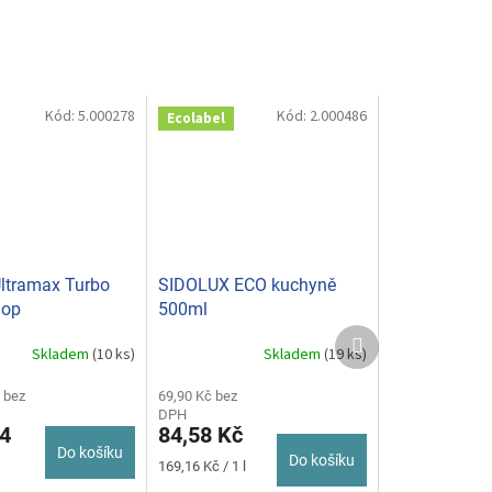
Kód:
5.000278
Kód:
2.000486
Ecolabel
ltramax Turbo
SIDOLUX ECO kuchyně
mop
500ml
Další
Skladem
(10 ks)
Skladem
(19 ks)
produkt
 bez
69,90 Kč bez
DPH
4
84,58 Kč
Do košíku
Do košíku
Měrná
169,16 Kč / 1 l
cena: