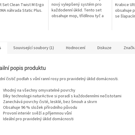
ček.
hvězdiček.
hvězdiček.
nový vylepšený systém pro
it Set Clean Twist M Ergo
Krabice U
každodenní úklid. Tento set
MA náhrada Static Plus.
obsahuje p
obsahuje mop, třídílnou tyč a
se šlapac
kbelík se speciálním
ždímacím...
s
Související soubory (1)
Hodnocení
Diskuze
Značk
ailní popis produktu
dní čistič podlah s vůní ranní rosy pro pravidelný úklid domácnosti.
Vhodný na všechny omyvatelné povrchy
Díky technologii naturActive si poradí s každodenními nečistotami
Zanechává povrchy čisté, lesklé, bez šmouh a skvrn
Obsahuje 96 % složek přírodního původu
Provoní interiér svěží a příjemnou vůní
Ideální pro pravidelný úklid domácnosti