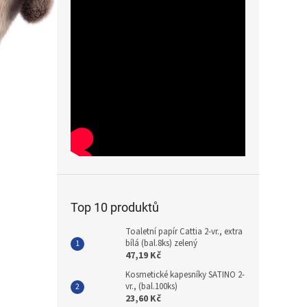
Top 10 produktů
Toaletní papír Cattia 2-vr., extra
bílá (bal.8ks) zelený
47,19 Kč
Kosmetické kapesníky SATINO 2-
vr., (bal.100ks)
23,60 Kč