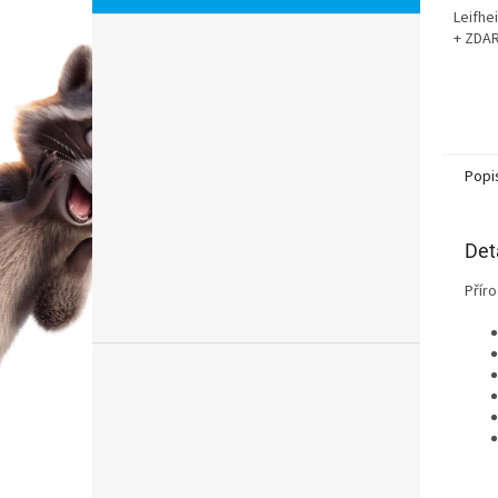
hvězdi
Leifhe
+ ZDAR
Popi
Det
Příro