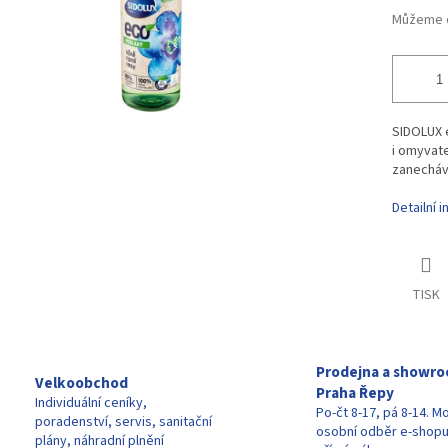
Můžeme d
SIDOLUX e
i omyvate
zanechává
Detailní 
TISK
Prodejna a showr
Velkoobchod
Praha Řepy
Individuální ceníky,
Po-čt 8-17, pá 8-14. M
poradenství, servis, sanitační
osobní odběr e-shop
plány, náhradní plnění