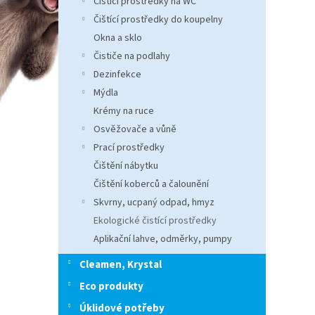
Čistící prostředky na WC
n
e
Čištící prostředky do koupelny
l
Okna a sklo
Čističe na podlahy
Dezinfekce
Mýdla
Krémy na ruce
Osvěžovače a vůně
Prací prostředky
Čištění nábytku
Čištění koberců a čalounění
Skvrny, ucpaný odpad, hmyz
Ekologické čistící prostředky
Aplikační lahve, odměrky, pumpy
Cleamen, Krystal
Eco produkty
Úklidové potřeby