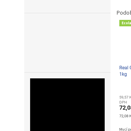
Ecol
Real 
1kg
59,57 
DPH
72,0
Měrná
72,08 K
cena:
Mycí p