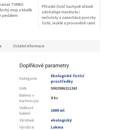
ltramax TURBO
Přírodní čistič kuchyně účinně
lochý mop a kbelík
odstraňuje mastnotu i
ím pedálem
nečistoty a zanechává povrchy
čisté, lesklé a provoněné ranní
rosou.
a
Ostatní informace
Doplňkové parametry
Ekologické čistící
Kategorie
:
prostředky
EAN
:
5902986211263
Baleno v
8 ks
kartonu po
:
Velikost
1000 ml
balení
:
Výrobek
:
ekologický
Výrobce
:
Lakma