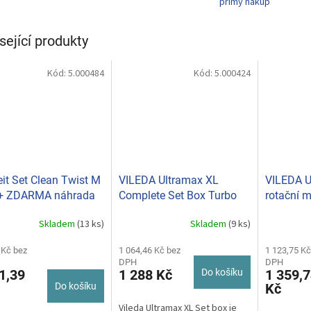
přímý nákup
sející produkty
Kód:
5.000484
Kód:
5.000424
eit Set Clean Twist M
VILEDA Ultramax XL
VILEDA U
 + ZDARMA náhrada
Complete Set Box Turbo
rotační 
c plus 52137
Skladem
(13 ks)
Skladem
(9 ks)
rné
Průměrné
Průměrné
cení
hodnocení
hodnocení
ktu
 Kč bez
produktu
1 064,46 Kč bez
produktu
1 123,75 Kč
DPH
DPH
je
je
1,39
1 288 Kč
Do košíku
1 359,7
5,0
5,0
Do košíku
Kč
z
z
5
5
Vileda Ultramax XL Set box je