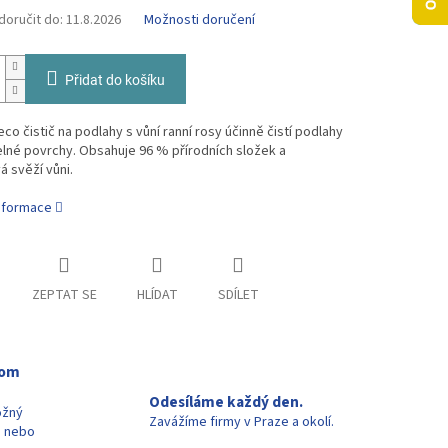
oručit do:
11.8.2026
Možnosti doručení
Přidat do košíku
co čistič na podlahy s vůní ranní rosy účinně čistí podlahy
lné povrchy. Obsahuje 96 % přírodních složek a
 svěží vůni.
informace
ZEPTAT SE
HLÍDAT
SDÍLET
oom
Odesíláme každý den.
ožný
Zavážíme firmy v Praze a okolí.
u nebo