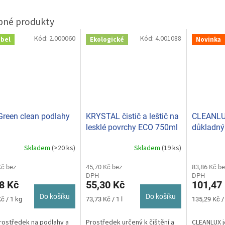
Kód:
2.000060
Kód:
4.001088
abel
Ekologické
Novinka
Green clean podlahy
KRYSTAL čistič a leštič na
CLEANLUX
lesklé povrchy ECO 750ml
důkladný
starých v
Skladem
(>20 ks)
Skladem
(19 ks)
podlahy 
Kč bez
45,70 Kč bez
83,86 Kč be
DPH
DPH
8 Kč
55,30 Kč
101,47
Do košíku
Do košíku
Měrná
Měrná
č / 1 kg
73,73 Kč / 1 l
135,29 Kč / 
cena:
cena:
rostředek na podlahy a
Prostředek určený k čištění a
CLEANLUX j