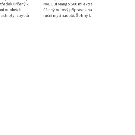
středek určený k
NÁDOBÍ Mango 500 ml extra
ní odolných
účinný octový přípravek na
mastnoty, zbytků
ruční mytí nádobí. Šetrný k
obnově podlahových
životnímu prostředí.