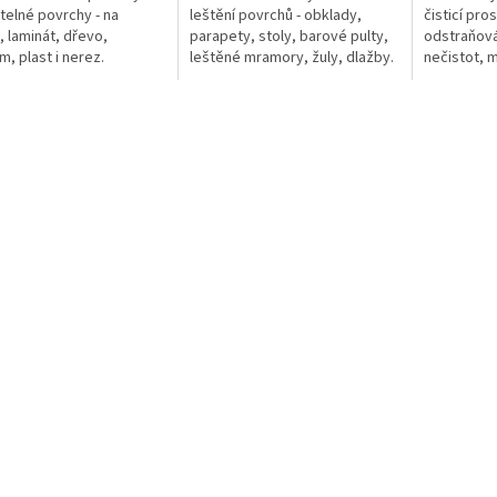
elné povrchy - na
leštění povrchů - obklady,
čisticí pro
, laminát, dřevo,
parapety, stoly, barové pulty,
odstraňová
m, plast i nerez.
leštěné mramory, žuly, dlažby.
nečistot, 
ická řada vhodná do
Vhodný do provozoven s...
barev a k 
ckých...
krytin...