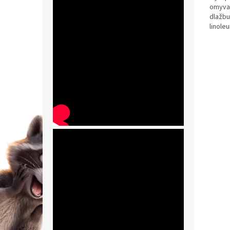
omyvat
dlažbu
linoleu
Ekolog
biologi