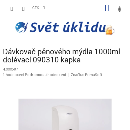
Přejít
NÁKUP
na
CZK
obsah
KOŠÍK
Dávkovač pěnového mýdla 1000ml
dolévací 090310 kapka
4.000587
Průměrné
1 hodnocení
Podrobnosti hodnocení
Značka:
PrimaSoft
hodnocení
produktu
je
5,0
z
5
hvězdiček.