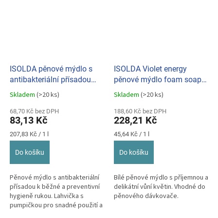
ISOLDA pěnové mýdlo s
ISOLDA Violet energy
antibakteriální přísadou
pěnové mýdlo foam soap 5
400ml
L
Skladem
(>20 ks)
Skladem
(>20 ks)
Průměrné
Průměrné
hodnocení
hodnocení
68,70 Kč bez DPH
188,60 Kč bez DPH
produktu
produktu
83,13 Kč
228,21 Kč
je
je
5,0
5,0
Měrná
Měrná
207,83 Kč / 1 l
45,64 Kč / 1 l
z
z
cena:
cena:
5
5
Do košíku
Do košíku
hvězdiček.
hvězdiček.
​Pěnové mýdlo s antibakteriální
Bílé pěnové mýdlo s příjemnou a
přísadou k běžné a preventivní
delikátní vůní květin. Vhodné do
hygieně rukou. Lahvička s
pěnového dávkovače.
pumpičkou pro snadné použití a
pěna dobře umyje.