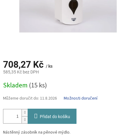
708,27 Kč
/ ks
585,35 Kč bez DPH
Měrná
Skladem
(15 ks)
cena:
Můžeme doručit do:
11.8.2026
Možnosti doručení
Přidat do košíku
Nástěnný zásobník na pěnové mýdlo.