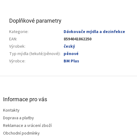
Doplňkové parametry
Kategorie
:
Dávkovače mýdla a dezinfekce
EAN
:
8594041862250
Výrobek
:
český
Typ mýdla (tekuté/pěnové)
:
pěnové
Výrobce
:
BM Plus
Z
á
p
a
Informace pro vás
t
Kontakty
í
Doprava a platby
Reklamace a vrácení zboží
Obchodní podmínky