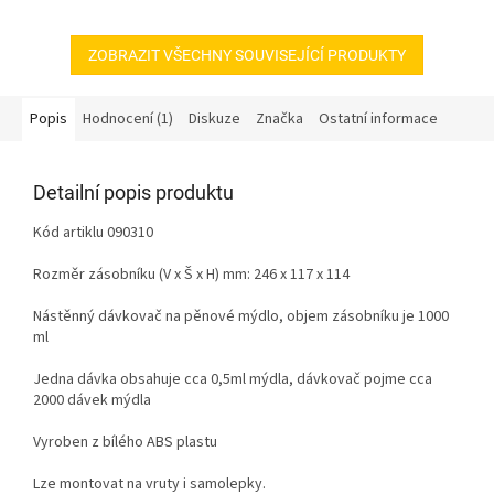
ZOBRAZIT VŠECHNY SOUVISEJÍCÍ PRODUKTY
Popis
Hodnocení (1)
Diskuze
Značka
Ostatní informace
Detailní popis produktu
Kód artiklu 090310
Rozměr zásobníku (V x Š x H) mm: 246 x 117 x 114
Nástěnný dávkovač na pěnové mýdlo, objem zásobníku je 1000
ml
Jedna dávka obsahuje cca 0,5ml mýdla, dávkovač pojme cca
2000 dávek mýdla
Vyroben z bílého ABS plastu
Lze montovat na vruty i samolepky.