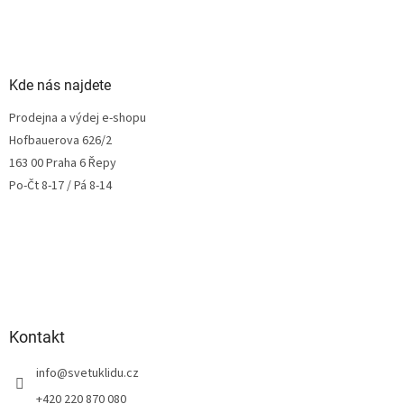
Kde nás najdete
Prodejna a výdej e-shopu
Hofbauerova 626/2
163 00 Praha 6 Řepy
Po-Čt 8-17 / Pá 8-14
Kontakt
info
@
svetuklidu.cz
+420 220 870 080