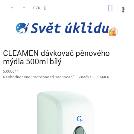
Přejít
NÁKUP
na
CZK
obsah
KOŠÍK
CLEAMEN dávkovač pěnového
mýdla 500ml bílý
5.000044
Průměrné
Neohodnoceno
Podrobnosti hodnocení
Značka:
CLEAMEN
hodnocení
produktu
je
0,0
z
5
hvězdiček.