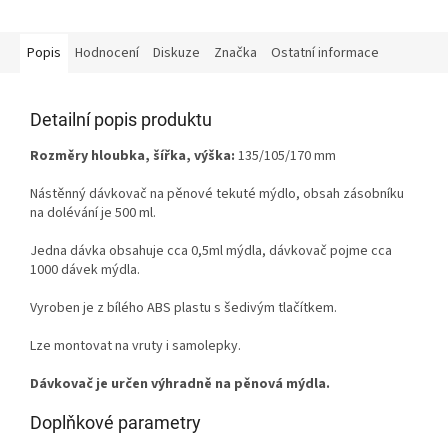
Popis
Hodnocení
Diskuze
Značka
Ostatní informace
Detailní popis produktu
Rozměry hloubka, šířka, výška:
135/105/170 mm
Nástěnný dávkovač na pěnové tekuté mýdlo, obsah zásobníku
na dolévání je 500 ml.
Jedna dávka obsahuje cca 0,5ml mýdla, dávkovač pojme cca
1000 dávek mýdla.
Vyroben je z bílého ABS plastu s šedivým tlačítkem.
Lze montovat na vruty i samolepky.
Dávkovač je určen výhradně na
pěnová mýdla.
Doplňkové parametry