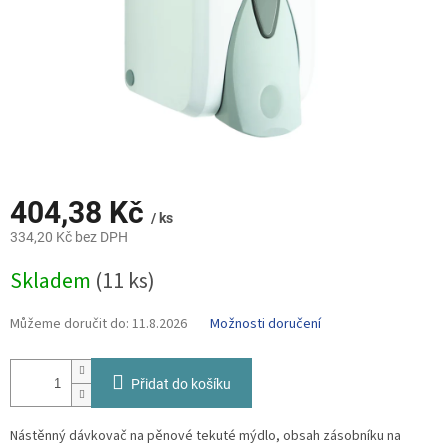
404,38 Kč
/ ks
334,20 Kč bez DPH
Měrná
Skladem
(11 ks)
cena:
Můžeme doručit do:
11.8.2026
Možnosti doručení
Přidat do košíku
Nástěnný dávkovač na pěnové tekuté mýdlo, obsah zásobníku na