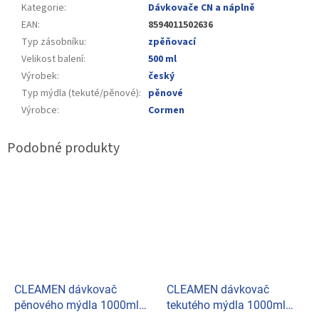
Kategorie
:
Dávkovače CN a náplně
EAN
:
8594011502636
Typ zásobníku
:
zpěňovací
Velikost balení
:
500 ml
Výrobek
:
český
Typ mýdla (tekuté/pěnové)
:
pěnové
Výrobce
:
Cormen
CLEAMEN dávkovač
CLEAMEN dávkovač
pěnového mýdla 1000ml
tekutého mýdla 1000ml