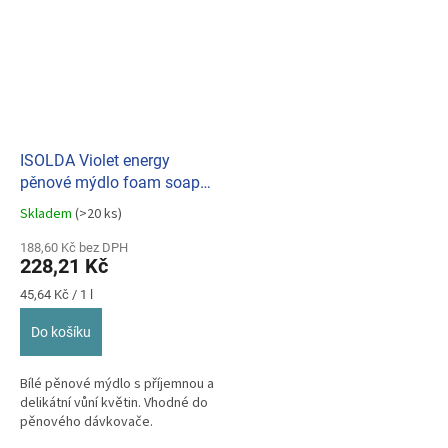
ISOLDA Violet energy
pěnové mýdlo foam soap 5
L
Skladem
(>20 ks)
Průměrné
hodnocení
188,60 Kč bez DPH
produktu
228,21 Kč
je
5,0
Měrná
45,64 Kč / 1 l
z
cena:
5
Do košíku
hvězdiček.
Bílé pěnové mýdlo s příjemnou a
delikátní vůní květin. Vhodné do
pěnového dávkovače.