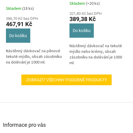
bílý
bílý
Skladem
(>20 ks)
Průměrné
Skladem
(18 ks)
hodnocení
321,80 Kč bez DPH
produktu
389,38 Kč
386,70 Kč bez DPH
je
467,91 Kč
5,0
Do košíku
z
Do košíku
5
hvězdiček.
​Nástěnný dávkovač na tekuté
Nástěnný dávkovač na pěnové
mýdlo nebo krémy, obsah
tekuté mýdlo, obsah zásobníku
zásobníku na dolévání je 1000
na dolévání je 1000 ml.
ml.
ZOBRAZIT VŠECHNY PODOBNÉ PRODUKTY
Z
á
p
a
Informace pro vás
t