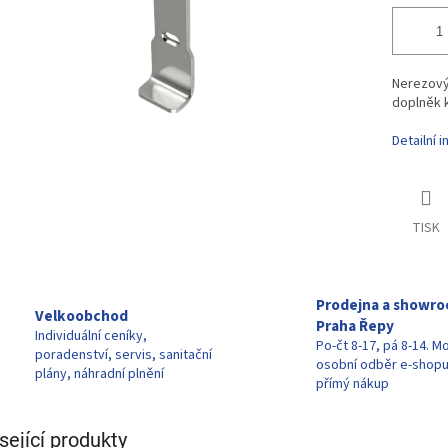
Nerezový 
doplněk k
Detailní 
TISK
Prodejna a showr
Velkoobchod
Praha Řepy
Individuální ceníky,
Po-čt 8-17, pá 8-14. M
poradenství, servis, sanitační
osobní odběr e-shop
plány, náhradní plnění
přímý nákup
sející produkty