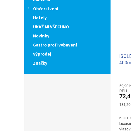
Občerstvení
Hotely
UKAŽ MI VŠECHNO
Novinky
Gastro profi vybavení
Výprodej
ISOLD
400m
Značky
59,90 
DPH
72,4
Měrná
181,20 
cena:
ISOLDA
​Luxus
vlasov