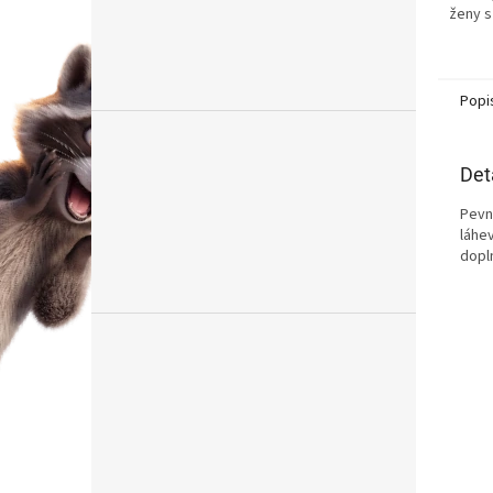
ženy s
výborn
snášen
Popi
Det
Pevn
láhe
dopl