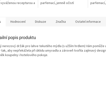
 vyváženou recepturou a
parfemací, jemně očistí
parfemací,
ou dermální
pokožku a zanechá ji hebkou a
pokožku a 
livostí.
vláčnou.
vláčnou.
s
Hodnocení
Diskuze
Značka
Ostatní informace
ailní popis produktu
ý nerezový držák pro lahve tekutého mýdla (s užším hrdlem) Vám pomůže u
v tak, aby nepřekážela při úklidu umyvadla a zároveň tvořila zajímavý desig
něk koupelny i hotelového pokoje.​