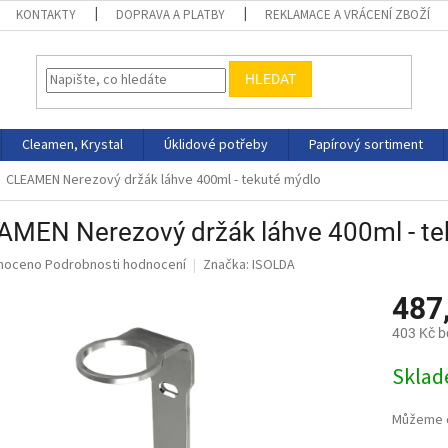
KONTAKTY
DOPRAVA A PLATBY
REKLAMACE A VRÁCENÍ ZBOŽÍ
HLEDAT
Cleamen, Krystal
Úklidové potřeby
Papírový sortiment
CLEAMEN Nerezový držák láhve 400ml - tekuté mýdlo
AMEN Nerezový držák láhve 400ml - te
né
noceno
Podrobnosti hodnocení
Značka:
ISOLDA
ní
487
u
403 Kč 
Měrná
Skla
cena:
ek.
Můžeme d