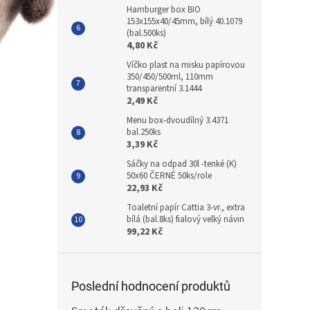
Hamburger box BIO
153x155x40/45mm, bílý 40.1079
(bal.500ks)
4,80 Kč
Víčko plast na misku papírovou
350/450/500ml, 110mm
transparentní 3.1444
2,49 Kč
Menu box-dvoudílný 3.4371
bal.250ks
3,39 Kč
Sáčky na odpad 30l -tenké (K)
50x60 ČERNÉ 50ks/role
22,93 Kč
Toaletní papír Cattia 3-vr., extra
bílá (bal.8ks) fialový velký návin
99,22 Kč
Poslední hodnocení produktů