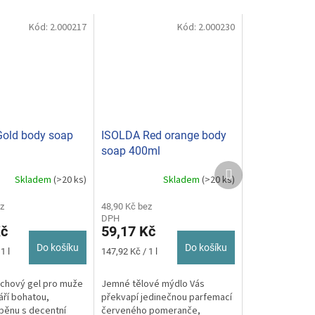
Kód:
2.000217
Kód:
2.000230
old body soap
ISOLDA Red orange body
soap 400ml
Další
Skladem
(>20 ks)
Skladem
(>20 ks)
produkt
z
48,90 Kč bez
DPH
Kč
59,17 Kč
Do košíku
Do košíku
Měrná
1 l
147,92 Kč / 1 l
cena:
rchový gel pro muže
Jemné tělové mýdlo Vás
áří bohatou,
překvapí jedinečnou parfemací
pěnu s decentní
červeného pomeranče,