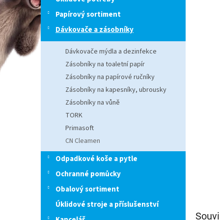
n
e
Papírový sortiment
l
Dávkovače a zásobníky
Dávkovače mýdla a dezinfekce
Zásobníky na toaletní papír
Zásobníky na papírové ručníky
Zásobníky na kapesníky, ubrousky
Zásobníky na vůně
TORK
Primasoft
CN Cleamen
Odpadkové koše a pytle
Ochranné pomůcky
Obalový sortiment
Úklidové stroje a příslušenství
Souvi
Kancelář