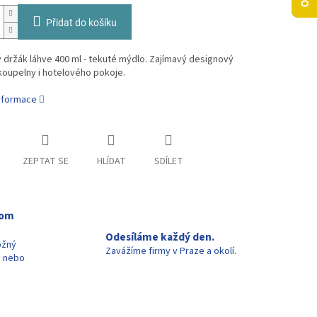
Přidat do košíku
držák láhve 400 ml - tekuté mýdlo. Zajímavý designový
oupelny i hotelového pokoje.​
informace
ZEPTAT SE
HLÍDAT
SDÍLET
oom
Odesíláme každý den.
ožný
Zavážíme firmy v Praze a okolí.
u nebo