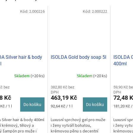
Kód:
2.000216
Kód:
2.000222
A Silver hair & body
ISOLDA Gold body soap 5l
ISOLDA G
l
400ml
Skladem
(>20 ks)
Skladem
(>20 ks)
Průměrné
hodnocení
Kč bez
382,80 Kč bez
produktu
59,90 Kč be
DPH
DPH
je
8 Kč
463,19 Kč
72,48 
5,0
z
Do košíku
Do košíku
Měrná
Měrná
Kč / 1 l
92,64 Kč / 1 l
181,20 Kč / 
5
cena:
cena:
hvězdiček.
 Silver hair & body 400ml
Luxusní sprchový gel pro muže
Luxusní sp
ní krémový, tělový a
i ženy vytváří bohatou,
i ženy vytv
ý šampón pro muže i
krémovou pěnu s decentní
krémovou 