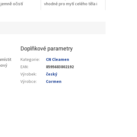
 jemně očistí
vhodné pro mytí celého těla i
zanechá ji hebkou a
rukou.
Doplňkové parametry
místit
Kategorie
:
CN Cleamen
nový
EAN
:
8595683802192
Výrobek
:
český
Výrobce
:
Cormen