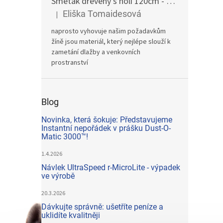
Smeták dřevěný s holi 120cm - žíně
Eliška Tomaidesová
|
Hodnocení produktu je 5 z 5 hvězdiček.
naprosto vyhovuje našim požadavkům
žíně jsou materiál, který nejlépe slouží k
zametání dlažby a venkovních
prostranství
Blog
Novinka, která šokuje: Představujeme
Instantní nepořádek v prášku Dust-O-
Matic 3000™!
1.4.2026
Návlek UltraSpeed r-MicroLite - výpadek
ve výrobě
20.3.2026
Dávkujte správně: ušetříte peníze a
uklidíte kvalitněji