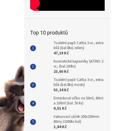
Top 10 produktů
Toaletní papír Cattia 2-vr., extra
bílá (bal.8ks) zelený
47,19 Kč
Kosmetické kapesníky SATINO 2-
vr., (bal.100ks)
23,60 Kč
Toaletní papír Cattia 3-vr., extra
bílá (bal.8ks) modrý
53,24 Kč
Dresinkové víčko na 50ml, 80ml
a 100ml (bal. 50 ks)
0,51 Kč
Vakuovací sáček 200x250mm
80my (1000ks bal)
1,84 Kč