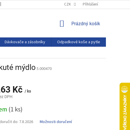
OBCHODNÍ PODMÍNKY
PODMÍNKY OCHRANY OSOBNÍCH ÚDAJŮ
CZK
Přihlášení
NÁKUPNÍ
Prázdný košík
KOŠÍK
Dávkovače a zásobníky
Odpadkové koše a pytle
Eco produ
kuté mýdlo
5.000470
,63 Kč
/ ks
bez DPH
dem
(1 ks)
oručit do:
7.8.2026
Možnosti doručení