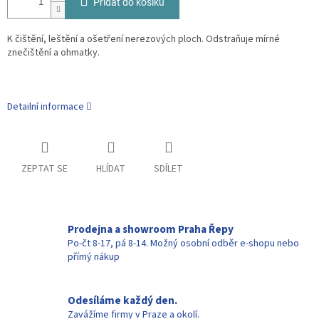
Přidat do košíku
K čištění, leštění a ošetření nerezových ploch. Odstraňuje mírné
znečištění a ohmatky.
Detailní informace
ZEPTAT SE
HLÍDAT
SDÍLET
Prodejna a showroom Praha Řepy
Po-čt 8-17, pá 8-14. Možný osobní odběr e-shopu nebo
přímý nákup
Odesíláme každý den.
Zavážíme firmy v Praze a okolí.