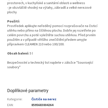
prostorech, v kuchyňské a sanitární oblasti a wellness
- je obzvláště vhodný na výtahy, zábradlí a velké nerezové
plochy
Použití:
Prostředek aplikujte neředěný pomocí rozprašovače na čisticí
utěrku nebo přímo na čištěnou plochu. Dobře jej rozetřete po
celém povrchu a poté vyleštěte suchou utěrkou. Před prvním
použitím a v případě většího znečištění předem umyjte
přípravkem CLEAMEN 210 nebo 100/200. ​
Obsah balení:
5 l
Bezpečnostní a technický list najdete v záložce "Související
soubory"
Doplňkové parametry
Kategorie
:
Čističe na nerez
EAN
:
8595683804264