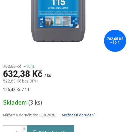
702,65 Kč
–10 %
702,65 Kč
–10 %
632,38 Kč
/ ks
522,63 Kč bez DPH
Měrná
126,48 Kč / 1 l
cena:
Skladem
(3 ks)
Můžeme doručit do:
11.8.2026
Možnosti doručení