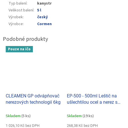
Typ balení
:
kanystr
Velikost balení
:
5 l
Výrobek
:
český
Výrobce
:
Cormen
Pouze na ičo
CLEAMEN GP odvápňovač
EP-500 - 500ml Leštič na
nerezových technologií 6kg
ušlechtilou ocel a nerez s
rozprašovačem (SP)
Skladem
(5 ks)
Skladem
(19 ks)
1 026,10 Kč bez DPH
268,38 Kč bez DPH