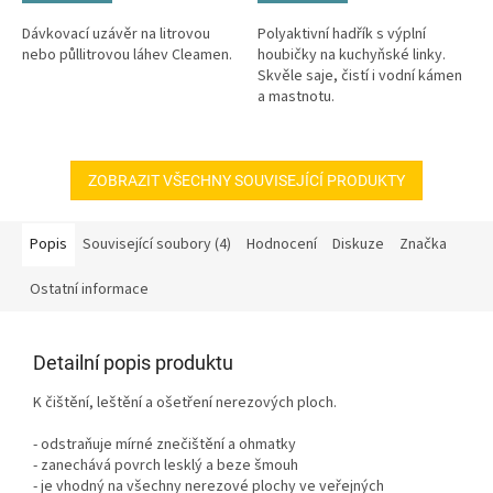
Dávkovací uzávěr na litrovou
Polyaktivní hadřík s výplní
nebo půllitrovou láhev Cleamen.
houbičky na kuchyňské linky.
Skvěle saje, čistí i vodní kámen
a mastnotu.
ZOBRAZIT VŠECHNY SOUVISEJÍCÍ PRODUKTY
Popis
Související soubory (4)
Hodnocení
Diskuze
Značka
Ostatní informace
Detailní popis produktu
K čištění, leštění a ošetření nerezových ploch.
- odstraňuje mírné znečištění a ohmatky
- zanechává povrch lesklý a beze šmouh
- je vhodný na všechny nerezové plochy ve veřejných