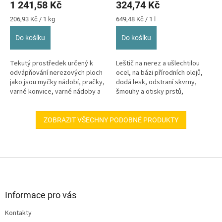
1 241,58 Kč
324,74 Kč
Měrná
Měrná
206,93 Kč / 1 kg
649,48 Kč / 1 l
cena:
cena:
Do košíku
Do košíku
Tekutý prostředek určený k
Leštič na nerez a ušlechtilou
odvápňování nerezových ploch
ocel, na bázi přírodních olejů,
jako jsou myčky nádobí, pračky,
dodá lesk, odstraní skvrny,
varné konvice, varné nádoby a
šmouhy a otisky prstů,
napařovače, nerezové plochy
konzervuje.
v...
ZOBRAZIT VŠECHNY PODOBNÉ PRODUKTY
Z
á
p
a
Informace pro vás
t
Kontakty
í