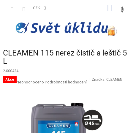
Přejít
NÁKUP
na
CZK
obsah
KOŠÍK
CLEAMEN 115 nerez čistič a leštič 5
L
2.000424
Značka:
CLEAMEN
Akce
Průměrné
Neohodnoceno
Podrobnosti hodnocení
hodnocení
produktu
je
0,0
z
5
hvězdiček.