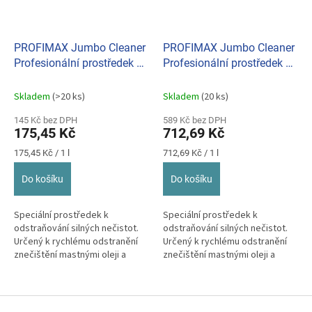
PROFIMAX Jumbo Cleaner
PROFIMAX Jumbo Cleaner
Profesionální prostředek na
Profesionální prostředek na
odstranění silných nečistot
odstranění silných nečistot
1 L
5 L
Skladem
(>20 ks)
Skladem
(20 ks)
145 Kč bez DPH
589 Kč bez DPH
175,45 Kč
712,69 Kč
Měrná
Měrná
175,45 Kč / 1 l
712,69 Kč / 1 l
cena:
cena:
Do košíku
Do košíku
Speciální prostředek k
Speciální prostředek k
odstraňování silných nečistot.
odstraňování silných nečistot.
Určený k rychlému odstranění
Určený k rychlému odstranění
znečištění mastnými oleji a
znečištění mastnými oleji a
mazivy, stop po pneumatikách;
mazivy, stop po pneumatikách;
k mytí...
k mytí...
Z