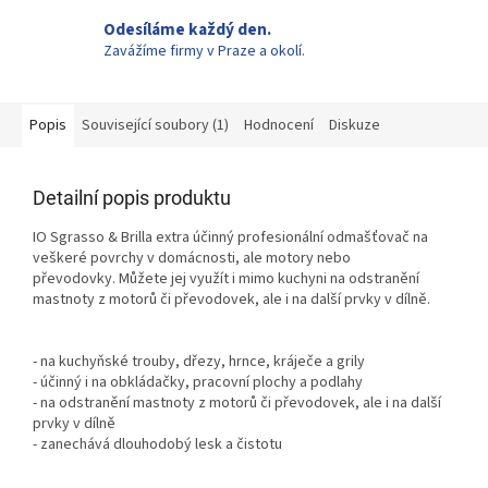
Odesíláme každý den.
Zavážíme firmy v Praze a okolí.
Popis
Související soubory (1)
Hodnocení
Diskuze
Detailní popis produktu
IO Sgrasso & Brilla extra účinný profesionální odmašťovač na
veškeré povrchy v domácnosti, ale motory nebo
převodovky.
Můžete jej využít i mimo kuchyni na odstranění
mastnoty z motorů či převodovek, ale i na další prvky v dílně.
- na kuchyňské trouby, dřezy, hrnce, kráječe a grily
- účinný i na obkládačky, pracovní plochy a podlahy
- na odstranění mastnoty z motorů či převodovek, ale i na další
prvky v dílně
- zanechává
dlouhodobý lesk a čistotu