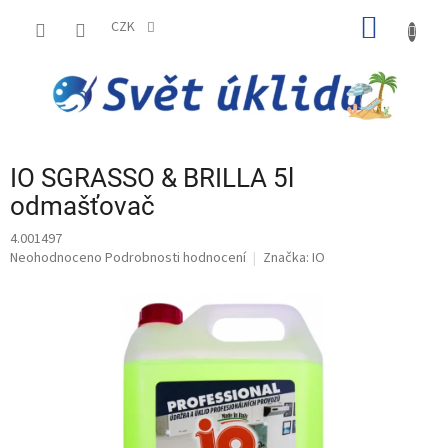
Přejít
NÁKUP
na
CZK
obsah
KOŠÍK
IO SGRASSO & BRILLA 5l
odmašťovač
4.001497
Průměrné
Neohodnoceno
Podrobnosti hodnocení
Značka:
IO
hodnocení
produktu
je
0,0
z
5
hvězdiček.