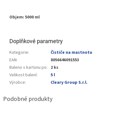
Objem: 5000 ml
Doplňkové parametry
Kategorie
:
Čističe na mastnotu
EAN
:
8056646091553
Baleno v kartonu po
:
2 ks
Velikost balení
:
5 l
Výrobce
:
Cleary Group S.r.l.