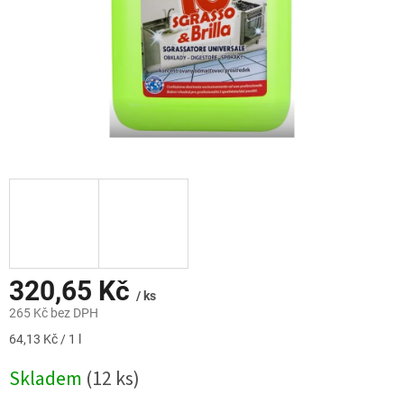
320,65 Kč
/ ks
265 Kč bez DPH
Měrná
64,13 Kč / 1 l
cena:
Skladem
(12 ks)