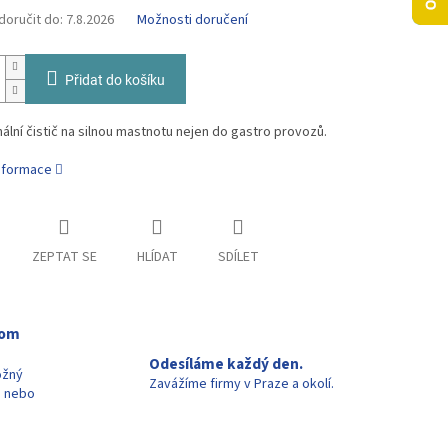
oručit do:
7.8.2026
Možnosti doručení
Přidat do košíku
ální čistič na silnou mastnotu nejen do gastro provozů.
informace
ZEPTAT SE
HLÍDAT
SDÍLET
oom
Odesíláme každý den.
ožný
Zavážíme firmy v Praze a okolí.
u nebo