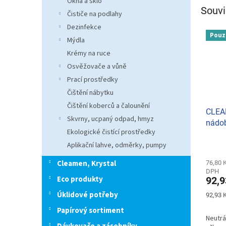
Okna a sklo
Souvi
Čističe na podlahy
Dezinfekce
Pouz
Mýdla
Krémy na ruce
Osvěžovače a vůně
Prací prostředky
Čištění nábytku
Čištění koberců a čalounění
CLEA
Skvrny, ucpaný odpad, hmyz
nádob
Ekologické čistící prostředky
Aplikační lahve, odměrky, pumpy
Cleamen, Krystal
76,80 
DPH
Eco produkty
92,9
Úklidové potřeby
Měrná
92,93 K
cena:
Papírový sortiment
Neutrál