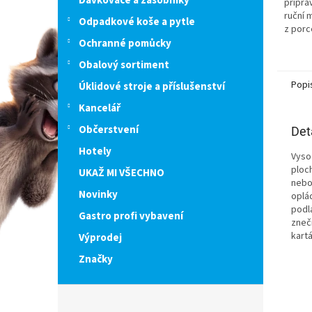
Dávkovače a zásobníky
přípra
ruční 
Odpadkové koše a pytle
z porc
kerami
Ochranné pomůcky
krájec
Obalový sortiment
Popi
Úklidové stroje a příslušenství
Kancelář
Občerstvení
Det
Hotely
​Vys
ploc
UKAŽ MI VŠECHNO
nebo
Novinky
oplá
podl
Gastro profi vybavení
zneč
kart
Výprodej
Značky