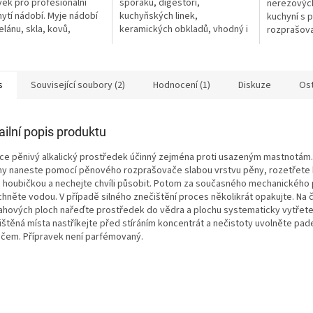
vek pro profesionální
sporáků, digestoří,
nerezových
mytí nádobí. Myje nádobí
kuchyňských linek,
kuchyní s 
elánu, skla, kovů,
keramických obkladů, vhodný i
rozprašova
ky, plastů i dřevěné
na čištění strojů.
ostatní ne
í desky.
s
Související soubory (2)
Hodnocení (1)
Diskuze
Ost
ailní popis produktu
oce pěnivý alkalický prostředek účinný zejména proti usazeným mastnotám.
hy naneste pomocí pěnového rozprašovače slabou vrstvu pěny, rozetřete
 houbičkou a nechejte chvíli působit. Potom za současného mechanického
chněte vodou. V případě silného znečištění proces několikrát opakujte. Na č
ahových ploch nařeďte prostředek do vědra a plochu systematicky vytřete.
ištěná místa nastříkejte před stíráním koncentrát a nečistoty uvolněte pa
áčem. Přípravek není parfémovaný.