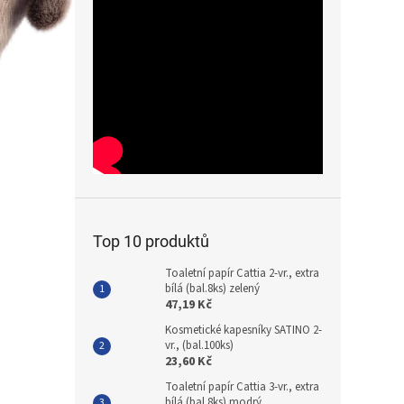
Top 10 produktů
Toaletní papír Cattia 2-vr., extra
bílá (bal.8ks) zelený
47,19 Kč
Kosmetické kapesníky SATINO 2-
vr., (bal.100ks)
23,60 Kč
Toaletní papír Cattia 3-vr., extra
bílá (bal.8ks) modrý