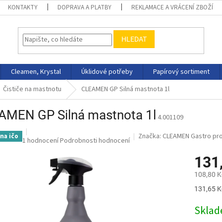
KONTAKTY
DOPRAVA A PLATBY
REKLAMACE A VRÁCENÍ ZBOŽÍ
HLEDAT
Cleamen, Krystal
Úklidové potřeby
Papírový sortiment
Čističe na mastnotu
CLEAMEN GP Silná mastnota 1l
AMEN GP Silná mastnota 1l
4.001109
Značka:
CLEAMEN Gastro pro
na ičo
Průměrné
1 hodnocení
Podrobnosti hodnocení
hodnocení
131
produktu
je
108,80 K
5,0
z
Měrná
131,65 Kč
5
cena:
hvězdiček.
Skla