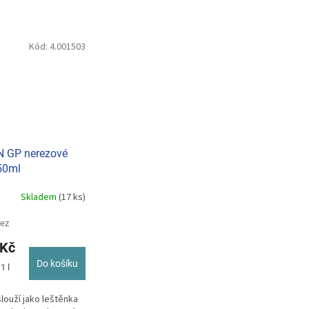
Kód:
4.001503
 GP nerezové
50ml
Skladem
(17 ks)
bez
 Kč
Do košíku
1 l
louží jako leštěnka