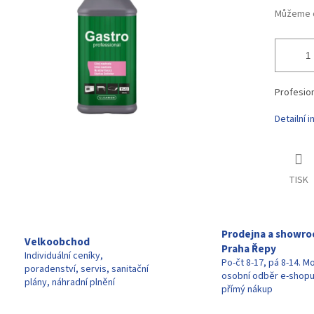
Můžeme d
Profesion
Detailní 
TISK
Prodejna a showr
Velkoobchod
Praha Řepy
Individuální ceníky,
Po-čt 8-17, pá 8-14. M
poradenství, servis, sanitační
osobní odběr e-shop
plány, náhradní plnění
přímý nákup