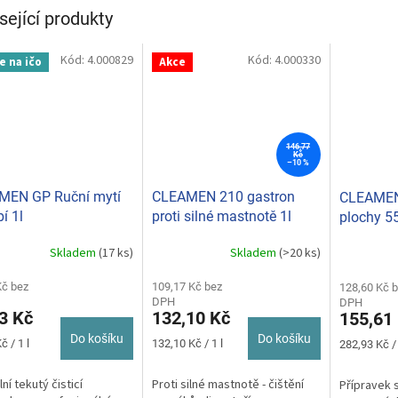
sející produkty
Kód:
4.000829
Kód:
4.000330
e na ičo
Akce
146,77
Kč
–10 %
MEN GP Ruční mytí
CLEAMEN 210 gastron
CLEAMEN
í 1l
proti silné mastnotě 1l
plochy 5
Skladem
(17 ks)
Skladem
(>20 ks)
Průměrné
hodnocení
Kč bez
produktu
109,17 Kč bez
128,60 Kč 
DPH
DPH
je
3 Kč
132,10 Kč
155,61
5,0
z
Do košíku
Do košíku
Měrná
Měrná
č / 1 l
132,10 Kč / 1 l
282,93 Kč / 
5
cena:
cena:
hvězdiček.
ní tekutý čisticí
Proti silné mastnotě - čištění
Přípravek s