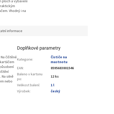
 ploch a vybavení
praktickým
čem. Vhodný i na
rezové plochy.
atní informace
Doplňkové parametry
 Na čištěné
Čističe na
Kategorie
:
 kartáčem
mastnotu
 působení
EAN
:
8595683801546
ištění
Baleno v kartonu
 Na silně
12 ks
po
:
dem nebo
Velikost balení
:
1 l
Výrobek
:
český