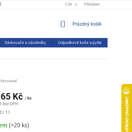
OBCHODNÍ PODMÍNKY
PODMÍNKY OCHRANY OSOBNÍCH ÚDAJŮ
CZK
Přihlášení
NÁKUPNÍ
Prázdný košík
KOŠÍK
Dávkovače a zásobníky
Odpadkové koše a pytle
Eco produ
fessional
,65 Kč
/ ks
č bez DPH
 / 1 l
dem
(>20 ks)