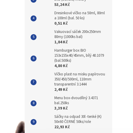
53,24 Kč
Dresinkové víčko na 50ml, 80ml
a 100ml (bal. 50 ks)
0,51 Kč
Vakuovací sáček 200x250mm
80my (1000ks bal)
1,84 Kč
Hamburger box BIO
153x155x40/45mm, bílý 40.1079
(bal.500ks)
4,80 Kč
Víčko plast na misku papírovou
350/450/500ml, 110mm
transparentní 3.1444
2,49 Kč
Menu box-dvoudílný 3.4371
bal.250ks
3,39 Kč
Sáčky na odpad 30l -tenké (K)
50x60 ČERNÉ 50ks/role
22,93 Kč