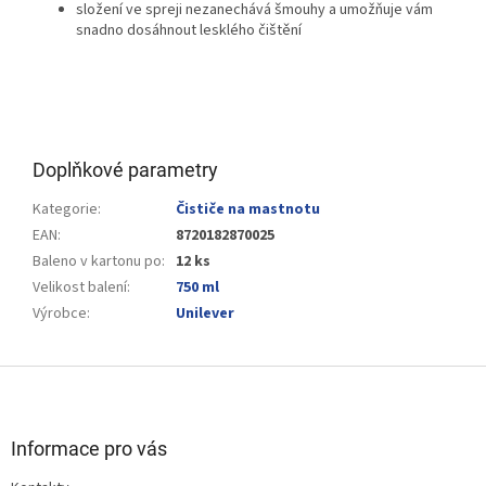
složení ve spreji nezanechává šmouhy a umožňuje vám
snadno dosáhnout lesklého čištění
Doplňkové parametry
Kategorie
:
Čističe na mastnotu
EAN
:
8720182870025
Baleno v kartonu po
:
12 ks
Velikost balení
:
750 ml
Výrobce
:
Unilever
Z
á
p
a
Informace pro vás
t