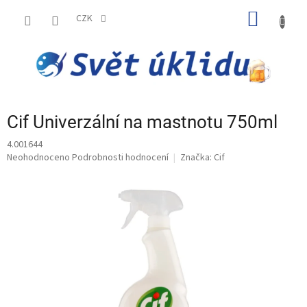
Přejít
NÁKUP
na
CZK
obsah
KOŠÍK
Cif Univerzální na mastnotu 750ml
4.001644
Průměrné
Neohodnoceno
Podrobnosti hodnocení
Značka:
Cif
hodnocení
produktu
je
0,0
z
5
hvězdiček.