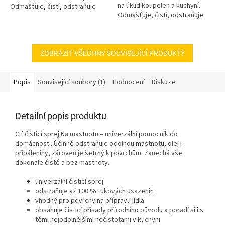
na úklid koupelen a kuchyní.
Odmašťuje, čistí, odstraňuje
Odmašťuje, čistí, odstraňuje
zažranou špínu. Vůně citronu.
zažranou špínu. Cif original.
ZOBRAZIT VŠECHNY SOUVISEJÍCÍ PRODUKTY
Popis
Související soubory (1)
Hodnocení
Diskuze
Detailní popis produktu
Cif čisticí sprej Na mastnotu – univerzální pomocník do
domácnosti. Účinně odstraňuje odolnou mastnotu, olej i
připáleniny, zároveň je šetrný k povrchům. Zanechá vše
dokonale čisté a bez mastnoty.
univerzální čisticí sprej
odstraňuje až 100 % tukových usazenin
vhodný pro povrchy na přípravu jídla
obsahuje čisticí přísady přírodního původu a poradí si i s
těmi nejodolnějšími nečistotami v kuchyni