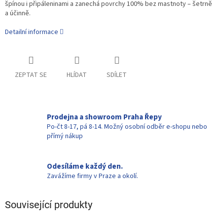
špínou i připáleninami a zanechá povrchy 100% bez mastnoty – šetrně
a účinně.
Detailní informace
ZEPTAT SE
HLÍDAT
SDÍLET
Prodejna a showroom Praha Řepy
Po-čt 8-17, pá 8-14. Možný osobní odběr e-shopu nebo
přímý nákup
Odesíláme každý den.
Zavážíme firmy v Praze a okolí.
Související produkty