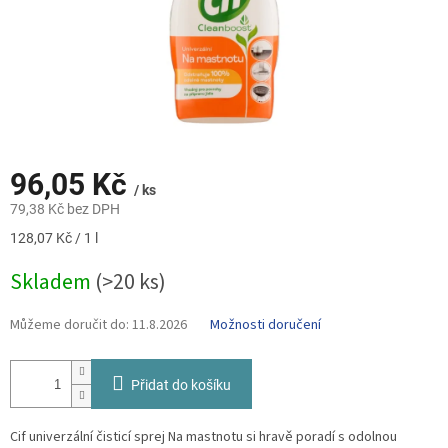
96,05 Kč
/ ks
79,38 Kč bez DPH
Měrná
128,07 Kč / 1 l
cena:
Skladem
(>20 ks)
Můžeme doručit do:
11.8.2026
Možnosti doručení
Přidat do košíku
Cif univerzální čisticí sprej Na mastnotu si hravě poradí s odolnou