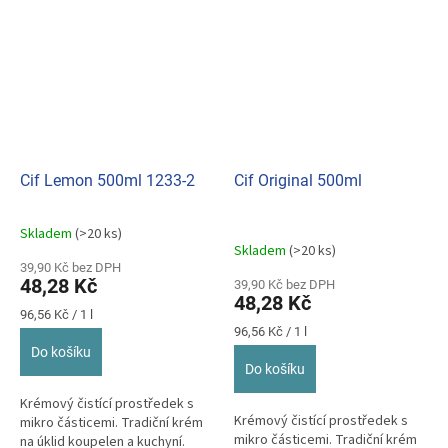
Cif Lemon 500ml 1233-2
Cif Original 500ml
Skladem
(>20 ks)
Průměrné
Skladem
(>20 ks)
hodnocení
39,90 Kč bez DPH
produktu
48,28 Kč
39,90 Kč bez DPH
je
48,28 Kč
5,0
Měrná
96,56 Kč / 1 l
z
cena:
Měrná
96,56 Kč / 1 l
cena:
5
Do košíku
hvězdiček.
Do košíku
Krémový čistící prostředek s
Krémový čistící prostředek s
mikro částicemi. Tradiční krém
mikro částicemi. Tradiční krém
na úklid koupelen a kuchyní.