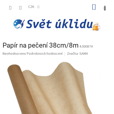
Přejít
NÁKUP
na
CZK
obsah
KOŠÍK
Papír na pečení 38cm/8m
4.000874
Průměrné
Neohodnoceno
Podrobnosti hodnocení
Značka:
SAMA
hodnocení
produktu
je
0,0
z
5
hvězdiček.