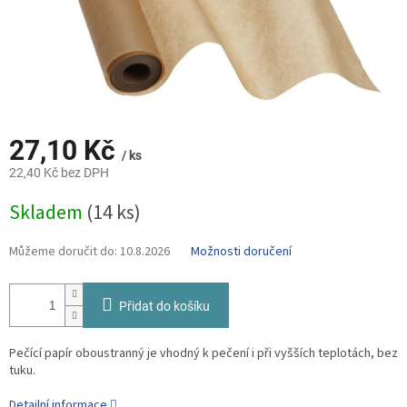
27,10 Kč
/ ks
22,40 Kč bez DPH
Měrná
Skladem
(14 ks)
cena:
Můžeme doručit do:
10.8.2026
Možnosti doručení
Přidat do košíku
Pečící papír oboustranný je vhodný k pečení i při vyšších teplotách, bez
tuku.
Detailní informace