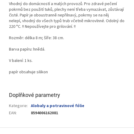
Vhodný do domácností a malých provozů. Pro zdravé pečení
pokrmů bez použití tuků, plechy není třeba vymazávat, zůstávají
čisté. Papír je oboustranně nepřilnavý, pokrmy se na něj
nelepí, vhodný do všech typů trub včetně mikrovlnné. Odolný do
220 °C. !! Nepoužívejte pro grilování. !!
Rozměr:
délka 8 m; šíře: 38 cm.
Barva papíru: hnědá.
V balení: 1 ks.
papír obsahuje silikon
Doplňkové parametry
Kategorie
:
Alobaly a potravinové fólie
EAN
:
8594006162081
Z